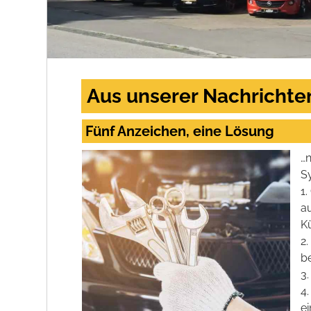
Aus unserer Nachrichte
Fünf Anzeichen, eine Lösung
…
S
1
a
K
2.
b
3
4.
ei