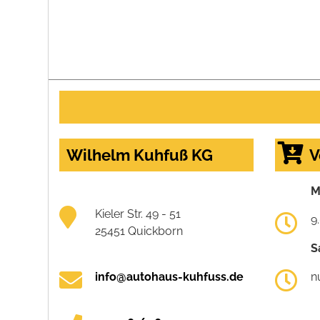
Wilhelm Kuhfuß KG
V
M
Kieler Str. 49 - 51
9
25451 Quickborn
S
info@autohaus-kuhfuss.de
n