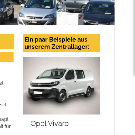
Ein paar Beispiele aus
unserem Zentrallager:
el
sel
sagt.
Opel Vivaro
t für