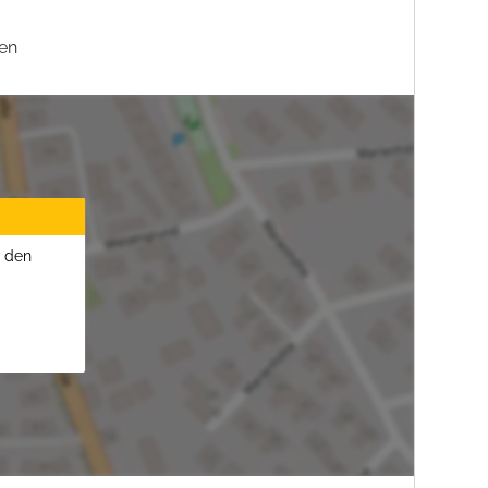
en
u den