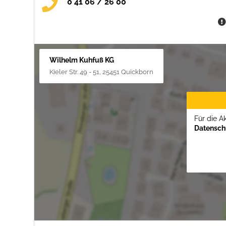
0 41 06 / 26 00
Wilhelm Kuhfuß KG
Kieler Str. 49 - 51, 25451 Quickborn
Für die A
Datenschu