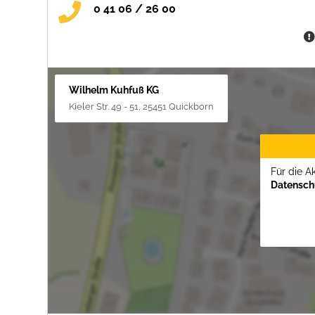
0 41 06 / 26 00
Wilhelm Kuhfuß KG
Kieler Str. 49 - 51, 25451 Quickborn
Für die A
Datenschu