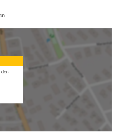
en
u den