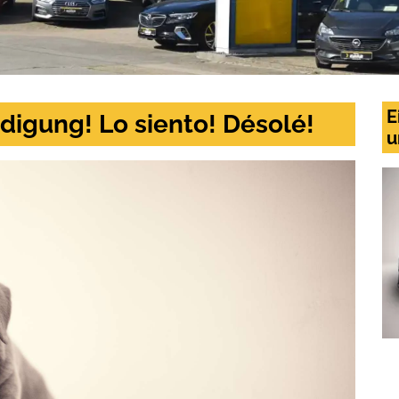
E
digung! Lo siento! Désolé!
u