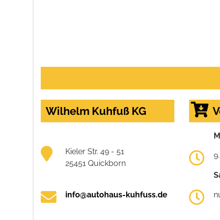
Wilhelm Kuhfuß KG
V
M
Kieler Str. 49 - 51
9
25451 Quickborn
S
info@autohaus-kuhfuss.de
n