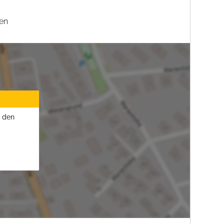
en
u den