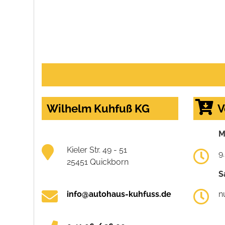
Wilhelm Kuhfuß KG
V
M
Kieler Str. 49 - 51
9
25451 Quickborn
S
info@autohaus-kuhfuss.de
n