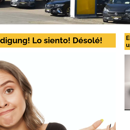
E
digung! Lo siento! Désolé!
u