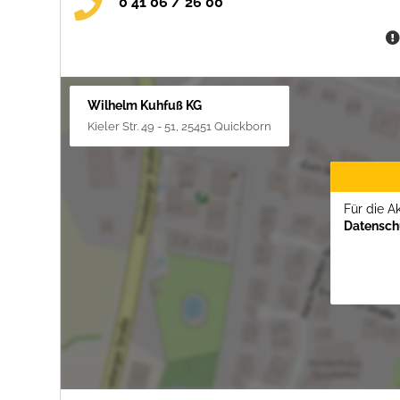
0 41 06 / 26 00
Wilhelm Kuhfuß KG
Kieler Str. 49 - 51, 25451 Quickborn
Für die A
Datenschu