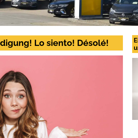
E
digung! Lo siento! Désolé!
u