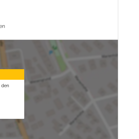
en
u den