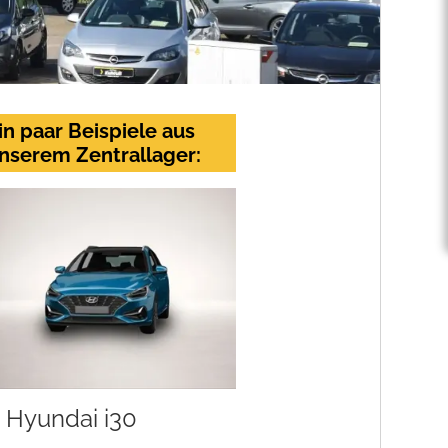
in paar Beispiele aus
nserem Zentrallager:
Hyundai i30