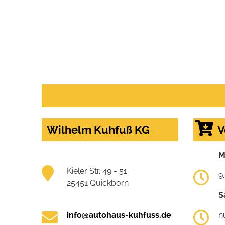
Wilhelm Kuhfuß KG
V
M
Kieler Str. 49 - 51
9
25451 Quickborn
S
info@autohaus-kuhfuss.de
n