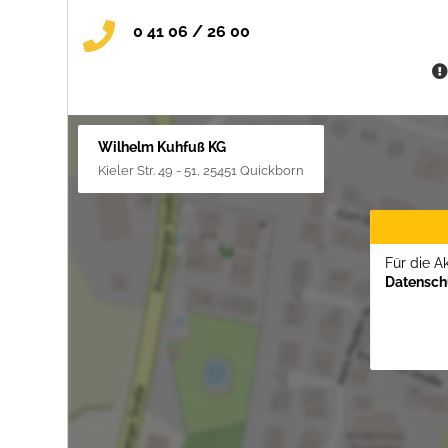
0 41 06 / 26 00
Wilhelm Kuhfuß KG
Kieler Str. 49 - 51, 25451 Quickborn
Für die A
Datenschu