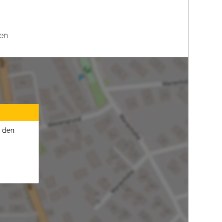
en
u den