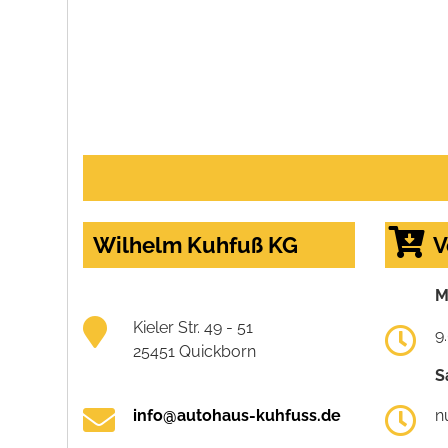
Wilhelm Kuhfuß KG
V
M
Kieler Str. 49 - 51
9
25451 Quickborn
S
info@autohaus-kuhfuss.de
n