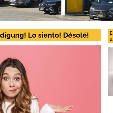
E
digung! Lo siento! Désolé!
u