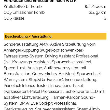
Verbrauch und Emissionen nach WLTP:
Kraftstoffverbr. komb.
8,1 l/100km
CO
-Emissionen komb.
214 g/km
2
CO
-Klasse
G
2
Beschreibung / Ausstattung
Sonderausstattung Aktiv: Aktive Sitzbelüftung vorn;
Anhängerkupplung (Kugelkopf schwenkbar);
Fahrassistenz-System: Driving Assistant Professional
(inkl. Kreuzungs-Assistent, Spurwechselassistent,
Speed-Limit-Anzeige, Auffahrwarnsystem mit
Bremsfunktion, Querverkehrs-Assistent, Spurwechsel-
Warnsystem, Stop&Go-Funktion); Innenausstattung:
Pianolack Interieurleisten; Innovations-Paket
(Parkassistent-Paket Professional, Scheinwerfer LED mit
adaptiver Lichtverteilung, Harman-Kardon Sound-
System, BMW Live Cockpit Professional,
Gestiksteuerung, Spurwechselassistent, Speed-Limit-