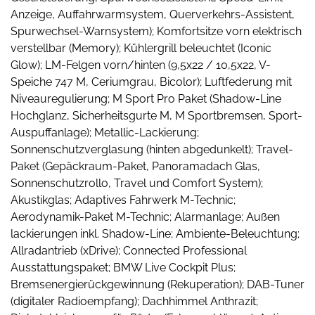
Anzeige, Auffahrwarmsystem, Querverkehrs-Assistent,
Spurwechsel-Warnsystem); Komfortsitze vorn elektrisch
verstellbar (Memory); Kühlergrill beleuchtet (Iconic
Glow); LM-Felgen vorn/hinten (9,5x22 / 10,5x22, V-
Speiche 747 M, Ceriumgrau, Bicolor); Luftfederung mit
Niveauregulierung; M Sport Pro Paket (Shadow-Line
Hochglanz, Sicherheitsgurte M, M Sportbremsen, Sport-
Auspuffanlage); Metallic-Lackierung;
Sonnenschutzverglasung (hinten abgedunkelt); Travel-
Paket (Gepäckraum-Paket, Panoramadach Glas,
Sonnenschutzrollo, Travel und Comfort System);
Akustikglas; Adaptives Fahrwerk M-Technic;
Aerodynamik-Paket M-Technic; Alarmanlage; Außen
lackierungen inkl. Shadow-Line; Ambiente-Beleuchtung;
Allradantrieb (xDrive); Connected Professional
Ausstattungspaket; BMW Live Cockpit Plus;
Bremsenergierückgewinnung (Rekuperation); DAB-Tuner
(digitaler Radioempfang); Dachhimmel Anthrazit;