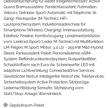
Diebstahlsicherung für Räder (Felgenschlösser); Active
Guard Bremsassistenz; Fernlichtassistent; Fußmatten
Velours; Getriebe: Sport-Automatic mit Steptronic (8-
Gang); Heckspoiler (M-Technic); HiFi-
Lautsprechersystem; Induktionsladeschale für
Smartphone (Wireless Charging); Innenausstattung:
Edelholz Fineline; Komfortzugang; Lendenwirbelstütze
vorn; Lenkrad (Sport/Leder M-Technic) mit Multifunktion;
LM-Felgen; M Sport; Motor: 3,0 Ltr. - 259 kW Mild-Hybrid
Diesel; Parkassistent-Paket; Personalisiertes eSIM-
System; Reifendruckkontrollsystem; Rußpartikelfilter;
Schadstoffarm nach Euro 6e; Scheinwerfer LED mit
adaptiver Lichtverteilung; ConnectedDrive Services;
Gesetzlicher Notruf; Intelligenter Notruf inkl. TeleServices;
Sicherheitssystem Active Protection; Sitzbezüge:
Ledernachbildung Sensafin; Sitzheizung vorn;
Start/Stop-Anlage; Warndreieck.
Gepäckraum-Paket