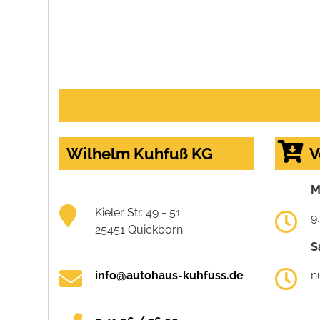
Wilhelm Kuhfuß KG
V
M
Kieler Str. 49 - 51
9
25451 Quickborn
S
info@autohaus-kuhfuss.de
n