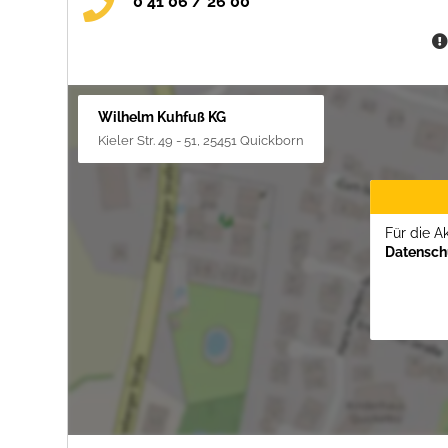
0 41 06 / 26 00
Wilhelm Kuhfuß KG
Kieler Str. 49 - 51, 25451 Quickborn
Für die A
Datenschu