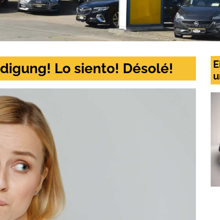
E
digung! Lo siento! Désolé!
u