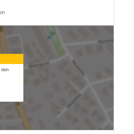
en
u den