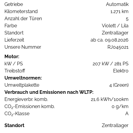
Getriebe
Automatik
Kilometerstand
1.271 km
Anzahl der Türen
5
Farbe
Violett / Lila
Standort
Zentrallager
Lieferzeit
ab ca. 09.08.2026
Unsere Nummer
RJ045021
Motor:
kW / PS
207 kW / 281 PS
Treibstoff
Elektro
Umweltnormen:
Umweltplakette
4 (Green)
Verbrauch und Emissionen nach WLTP:
Energieverbr. komb.
21,6 kWh/100km
CO
-Emissionen komb.
0 g/km
2
CO
-Klasse
A
2
Standort
Zentrallager