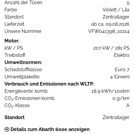
Anzahl der Türen
5
Farbe
Violett / Lila
Standort
Zentrallager
Lieferzeit
ab ca. 09.08.2026
Unsere Nummer
VFW041398_10214
Motor:
kW / PS
207 kW / 281 PS
Treibstoff
Elektro
Umweltnormen:
Schadstoffklasse
Euro 7
Umweltplakette
4 (Green)
Verbrauch und Emissionen nach WLTP:
Energieverbr. komb.
18,9 kWh/100km
CO
-Emissionen komb.
0 g/km
2
CO
-Klasse
A
2
Standort
Zentrallager
Details zum Abarth 600e anzeigen