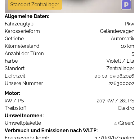
Standort Zentrallager
Allgemeine Daten:
Fahrzeugtyp
Pkw
Karosserieform
Geländewagen
Getriebe
Automatik
Kilometerstand
10 km
Anzahl der Türen
5
Farbe
Violett / Lila
Standort
Zentrallager
Lieferzeit
ab ca. 09.08.2026
Unsere Nummer
226300002
Motor:
kW / PS
207 kW / 281 PS
Treibstoff
Elektro
Umweltnormen:
Umweltplakette
4 (Green)
Verbrauch und Emissionen nach WLTP:
Energieverbr. komb.
17,8 kWh/100km