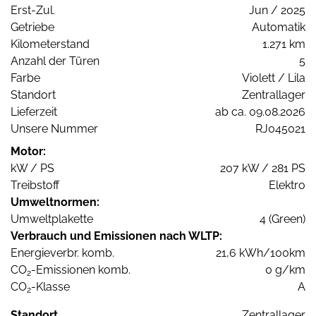
Erst-Zul.
Jun / 2025
Getriebe
Automatik
Kilometerstand
1.271 km
Anzahl der Türen
5
Farbe
Violett / Lila
Standort
Zentrallager
Lieferzeit
ab ca. 09.08.2026
Unsere Nummer
RJ045021
Motor:
kW / PS
207 kW / 281 PS
Treibstoff
Elektro
Umweltnormen:
Umweltplakette
4 (Green)
Verbrauch und Emissionen nach WLTP:
Energieverbr. komb.
21,6 kWh/100km
CO
-Emissionen komb.
0 g/km
2
CO
-Klasse
A
2
Standort
Zentrallager