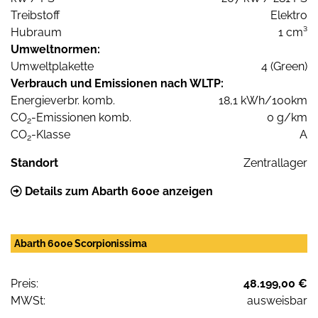
Treibstoff
Elektro
Hubraum
1 cm³
Umweltnormen:
Umweltplakette
4 (Green)
Verbrauch und Emissionen nach WLTP:
Energieverbr. komb.
18,1 kWh/100km
CO
-Emissionen komb.
0 g/km
2
CO
-Klasse
A
2
Standort
Zentrallager
Details zum Abarth 600e anzeigen
Abarth 600e Scorpionissima
Preis:
48.199,00 €
MWSt:
ausweisbar