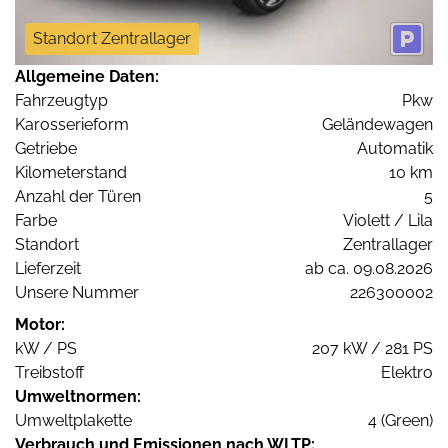
Standort Zentrallager
Allgemeine Daten:
Fahrzeugtyp
Pkw
Karosserieform
Geländewagen
Getriebe
Automatik
Kilometerstand
10 km
Anzahl der Türen
5
Farbe
Violett / Lila
Standort
Zentrallager
Lieferzeit
ab ca. 09.08.2026
Unsere Nummer
226300002
Motor:
kW / PS
207 kW / 281 PS
Treibstoff
Elektro
Umweltnormen:
Umweltplakette
4 (Green)
Verbrauch und Emissionen nach WLTP: