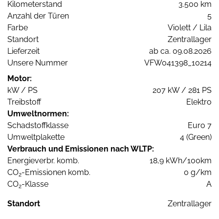
Kilometerstand
3.500 km
Anzahl der Türen
5
Farbe
Violett / Lila
Standort
Zentrallager
Lieferzeit
ab ca. 09.08.2026
Unsere Nummer
VFW041398_10214
Motor:
kW / PS
207 kW / 281 PS
Treibstoff
Elektro
Umweltnormen:
Schadstoffklasse
Euro 7
Umweltplakette
4 (Green)
Verbrauch und Emissionen nach WLTP:
Energieverbr. komb.
18,9 kWh/100km
CO
-Emissionen komb.
0 g/km
2
CO
-Klasse
A
2
Standort
Zentrallager