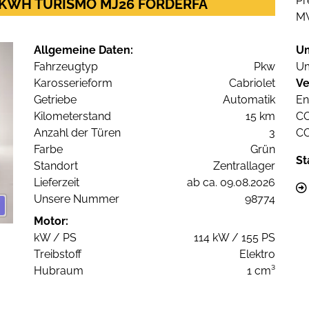
Pr
2 KWH TURISMO MJ26 FÖRDERFÄ
M
Allgemeine Daten:
U
Fahrzeugtyp
Pkw
Um
Karosserieform
Cabriolet
Ve
Getriebe
Automatik
En
Kilometerstand
15 km
C
Anzahl der Türen
3
C
Farbe
Grün
St
Standort
Zentrallager
Lieferzeit
ab ca. 09.08.2026
Unsere Nummer
98774
Motor:
kW / PS
114 kW / 155 PS
Treibstoff
Elektro
Hubraum
1 cm³