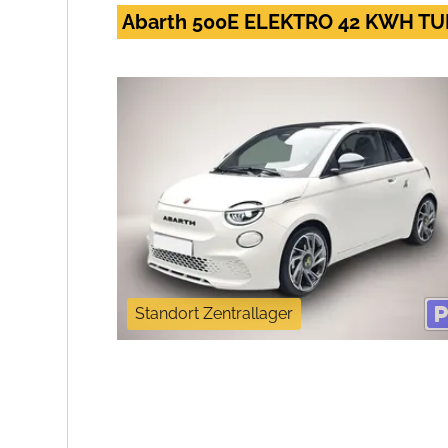
Abarth 500E ELEKTRO 42 KWH T
Standort Zentrallager