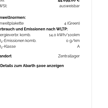
eis:
44.899,00 €
WSt:
ausweisbar
mweltnormen:
weltplakette
4 (Green)
rbrauch und Emissionen nach WLTP:
ergieverbr. komb.
14,0 kWh/100km
O
-Emissionen komb.
0 g/km
2
O
-Klasse
A
2
andort
Zentrallager
Details zum Abarth 500e anzeigen