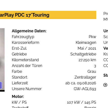
Pr
CarPlay PDC 17'Touring
M
Allgemeine Daten:
U
Fahrzeugtyp
Pkw
Sc
Karosserieform
Kleinwagen
Um
Erst-Zul.
Mai / 2021
Ve
Getriebe
Schaltgetriebe
Kr
Kilometerstand
27.250 km
C
Anzahl der Türen
3
C
Farbe
Grau
St
Standort
Zentrallager
Lieferzeit
ab ca. 09.08.2026
Unsere Nummer
GW-AGL693
Motor:
kW / PS
107 kW / 145 PS