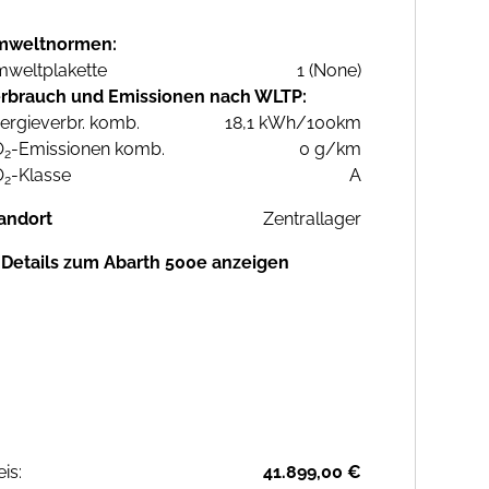
mweltnormen:
weltplakette
1 (None)
rbrauch und Emissionen nach WLTP:
ergieverbr. komb.
18,1 kWh/100km
O
-Emissionen komb.
0 g/km
2
O
-Klasse
A
2
andort
Zentrallager
Details zum Abarth 500e anzeigen
eis:
41.899,00 €