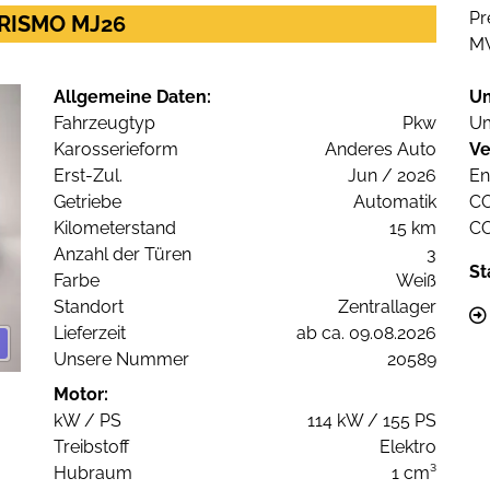
Pr
URISMO MJ26
M
Allgemeine Daten:
U
Fahrzeugtyp
Pkw
Um
Karosserieform
Anderes Auto
Ve
Erst-Zul.
Jun / 2026
En
Getriebe
Automatik
C
Kilometerstand
15 km
C
Anzahl der Türen
3
St
Farbe
Weiß
Standort
Zentrallager
Lieferzeit
ab ca. 09.08.2026
Unsere Nummer
20589
Motor:
kW / PS
114 kW / 155 PS
Treibstoff
Elektro
Hubraum
1 cm³