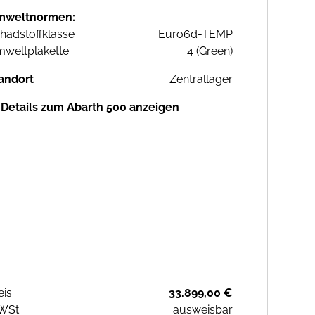
mweltnormen:
hadstoffklasse
Euro6d-TEMP
weltplakette
4 (Green)
andort
Zentrallager
Details zum Abarth 500 anzeigen
eis:
33.899,00 €
WSt:
ausweisbar