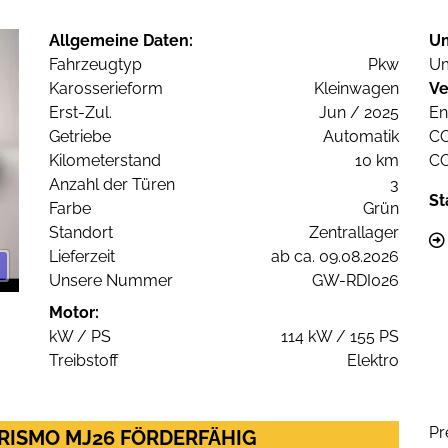
Allgemeine Daten:
U
Fahrzeugtyp
Pkw
Um
Karosserieform
Kleinwagen
Ve
Erst-Zul.
Jun / 2025
En
Getriebe
Automatik
C
Kilometerstand
10 km
C
Anzahl der Türen
3
St
Farbe
Grün
Standort
Zentrallager
Lieferzeit
ab ca. 09.08.2026
Unsere Nummer
GW-RDI026
Motor:
kW / PS
114 kW / 155 PS
Treibstoff
Elektro
Pr
URISMO MJ26 FÖRDERFÄHIG