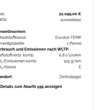
eis:
22.099,00 €
WSt:
ausweisbar
mweltnormen:
hadstoffklasse
Euro6d-TEMP
weltplakette
1 (None)
rbrauch und Emissionen nach WLTP:
aftstoffverbr. komb.
6,8 l/100km
O
-Emissionen komb.
155 g/km
2
O
-Klasse
E
2
andort
Zentrallager
Details zum Abarth 595 anzeigen