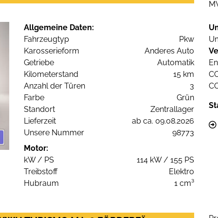
M
Allgemeine Daten:
U
Fahrzeugtyp
Pkw
Um
Karosserieform
Anderes Auto
Ve
Getriebe
Automatik
En
Kilometerstand
15 km
C
Anzahl der Türen
3
C
Farbe
Grün
St
Standort
Zentrallager
Lieferzeit
ab ca. 09.08.2026
Unsere Nummer
98773
Motor:
kW / PS
114 kW / 155 PS
Treibstoff
Elektro
Hubraum
1 cm³