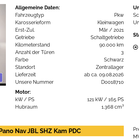
Allgemeine Daten:
U
Fahrzeugtyp
Pkw
Sc
Karosserieform
Kleinwagen
Um
Erst-Zul.
Mär / 2021
St
Getriebe
Schaltgetriebe
Kilometerstand
90.000 km
Anzahl der Türen
3
Farbe
Schwarz
Standort
Zentrallager
Lieferzeit
ab ca. 09.08.2026
Unsere Nummer
D0018710
Motor:
kW / PS
121 kW / 165 PS
Hubraum
1.368 cm³
Pr
 Pano Nav JBL SHZ Kam PDC
M