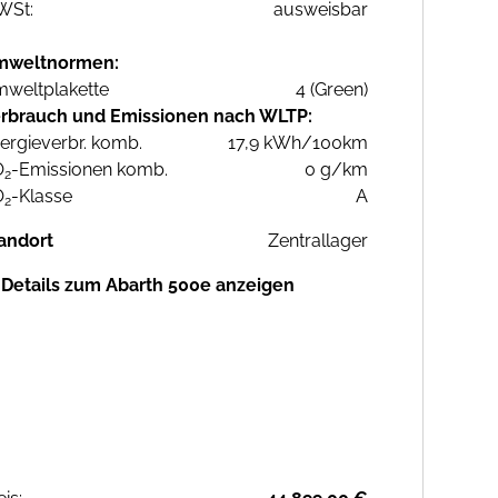
WSt:
ausweisbar
mweltnormen:
weltplakette
4 (Green)
rbrauch und Emissionen nach WLTP:
ergieverbr. komb.
17,9 kWh/100km
O
-Emissionen komb.
0 g/km
2
O
-Klasse
A
2
andort
Zentrallager
Details zum Abarth 500e anzeigen