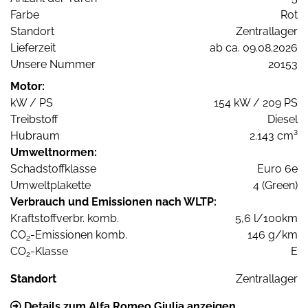
Farbe
Rot
Standort
Zentrallager
Lieferzeit
ab ca. 09.08.2026
Unsere Nummer
20153
Motor:
kW / PS
154 kW / 209 PS
Treibstoff
Diesel
Hubraum
2.143 cm³
Umweltnormen:
Schadstoffklasse
Euro 6e
Umweltplakette
4 (Green)
Verbrauch und Emissionen nach WLTP:
Kraftstoffverbr. komb.
5,6 l/100km
CO
-Emissionen komb.
146 g/km
2
CO
-Klasse
E
2
Standort
Zentrallager
Details zum Alfa Romeo Giulia anzeigen