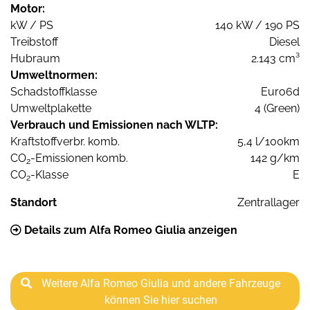
Motor:
kW / PS
140 kW / 190 PS
Treibstoff
Diesel
Hubraum
2.143 cm³
Umweltnormen:
Schadstoffklasse
Euro6d
Umweltplakette
4 (Green)
Verbrauch und Emissionen nach WLTP:
Kraftstoffverbr. komb.
5,4 l/100km
CO
-Emissionen komb.
142 g/km
2
CO
-Klasse
E
2
Standort
Zentrallager
Details zum Alfa Romeo Giulia anzeigen
Weitere Alfa Romeo Giulia und andere Fahrzeuge
können Sie hier suchen