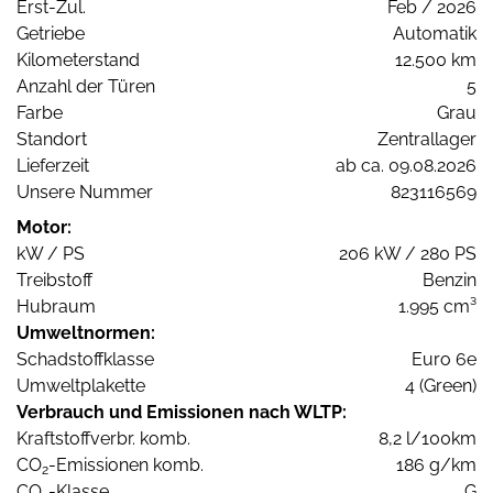
Erst-Zul.
Feb / 2026
Getriebe
Automatik
Kilometerstand
12.500 km
Anzahl der Türen
5
Farbe
Grau
Standort
Zentrallager
Lieferzeit
ab ca. 09.08.2026
Unsere Nummer
823116569
Motor:
kW / PS
206 kW / 280 PS
Treibstoff
Benzin
Hubraum
1.995 cm³
Umweltnormen:
Schadstoffklasse
Euro 6e
Umweltplakette
4 (Green)
Verbrauch und Emissionen nach WLTP:
Kraftstoffverbr. komb.
8,2 l/100km
CO
-Emissionen komb.
186 g/km
2
CO
-Klasse
G