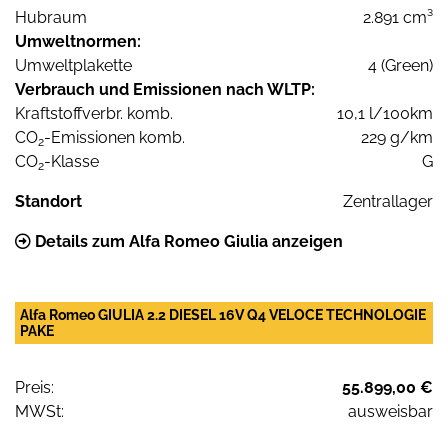
Hubraum
2.891 cm³
Umweltnormen:
Umweltplakette
4 (Green)
Verbrauch und Emissionen nach WLTP:
Kraftstoffverbr. komb.
10,1 l/100km
CO
-Emissionen komb.
229 g/km
2
CO
-Klasse
G
2
Standort
Zentrallager
Details zum Alfa Romeo Giulia anzeigen
Alfa Romeo GIULIA 2.2 DIESEL 16V Q4 VELOCE TECHNOLOGIE
PAKE
Preis:
55.899,00 €
MWSt:
ausweisbar