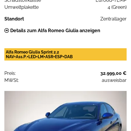
Schadstoffklasse
Euro6d-TEMP
Umweltplakette
4 (Green)
Standort
Zentrallager
Details zum Alfa Romeo Giulia anzeigen
Alfa Romeo Giulia Sprint 2.2
NAV+Ass.P.+LED+LM+ASR+ESP+DAB
Preis:
32.999,00 €
MWSt:
ausweisbar