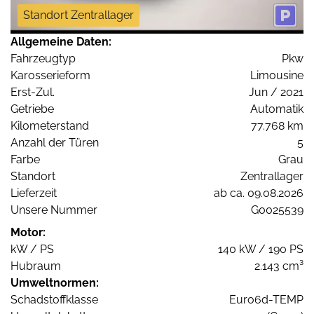
Standort Zentrallager
Allgemeine Daten:
Fahrzeugtyp
Pkw
Karosserieform
Limousine
Erst-Zul.
Jun / 2021
Getriebe
Automatik
Kilometerstand
77.768 km
Anzahl der Türen
5
Farbe
Grau
Standort
Zentrallager
Lieferzeit
ab ca. 09.08.2026
Unsere Nummer
G0025539
Motor:
kW / PS
140 kW / 190 PS
Hubraum
2.143 cm³
Umweltnormen:
Schadstoffklasse
Euro6d-TEMP