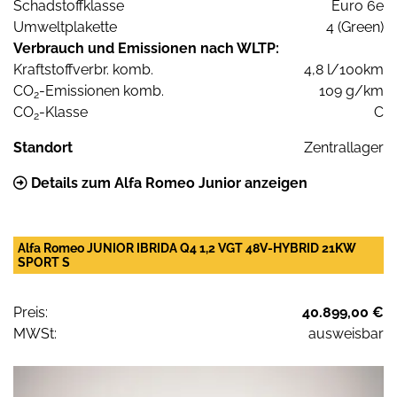
Schadstoffklasse
Euro 6e
Umweltplakette
4 (Green)
Verbrauch und Emissionen nach WLTP:
Kraftstoffverbr. komb.
4,8 l/100km
CO
-Emissionen komb.
109 g/km
2
CO
-Klasse
C
2
Standort
Zentrallager
Details zum Alfa Romeo Junior anzeigen
Alfa Romeo JUNIOR IBRIDA Q4 1,2 VGT 48V-HYBRID 21KW
SPORT S
Preis:
40.899,00 €
MWSt:
ausweisbar