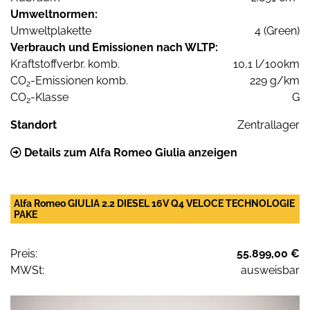
Umweltnormen:
Umweltplakette
4 (Green)
Verbrauch und Emissionen nach WLTP:
Kraftstoffverbr. komb.
10,1 l/100km
CO
-Emissionen komb.
229 g/km
2
CO
-Klasse
G
2
Standort
Zentrallager
Details zum Alfa Romeo Giulia anzeigen
Alfa Romeo GIULIA 2.2 DIESEL 16V Q4 VELOCE TECHNOLOGIE
PAKE
Preis:
55.899,00 €
MWSt:
ausweisbar