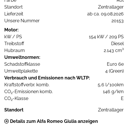
Farbe
Rot
Standort
Zentrallager
Lieferzeit
ab ca. 09.08.2026
Unsere Nummer
20153
Motor:
kW / PS
154 kW / 209 PS
Treibstoff
Diesel
Hubraum
2.143 cm³
Umweltnormen:
Schadstoffklasse
Euro 6e
Umweltplakette
4 (Green)
Verbrauch und Emissionen nach WLTP:
Kraftstoffverbr. komb.
5,6 l/100km
CO
-Emissionen komb.
146 g/km
2
CO
-Klasse
E
2
Standort
Zentrallager
Details zum Alfa Romeo Giulia anzeigen