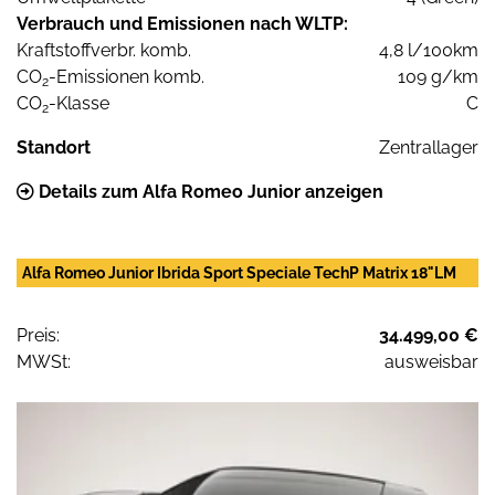
Verbrauch und Emissionen nach WLTP:
Kraftstoffverbr. komb.
4,8 l/100km
CO
-Emissionen komb.
109 g/km
2
CO
-Klasse
C
2
Standort
Zentrallager
Details zum Alfa Romeo Junior anzeigen
Alfa Romeo Junior Ibrida Sport Speciale TechP Matrix 18"LM
Preis:
34.499,00 €
MWSt:
ausweisbar