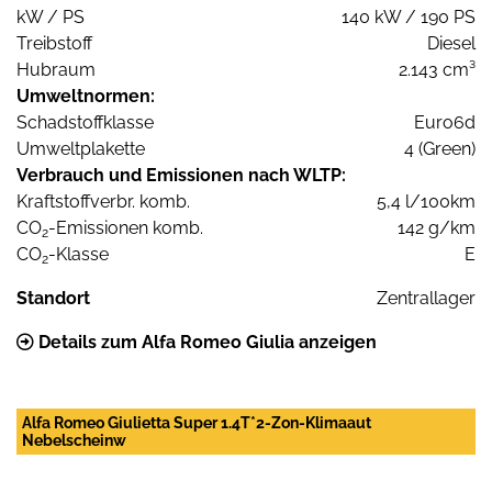
kW / PS
140 kW / 190 PS
Treibstoff
Diesel
Hubraum
2.143 cm³
Umweltnormen:
Schadstoffklasse
Euro6d
Umweltplakette
4 (Green)
Verbrauch und Emissionen nach WLTP:
Kraftstoffverbr. komb.
5,4 l/100km
CO
-Emissionen komb.
142 g/km
2
CO
-Klasse
E
2
Standort
Zentrallager
Details zum Alfa Romeo Giulia anzeigen
Alfa Romeo Giulietta Super 1.4T*2-Zon-Klimaaut
Nebelscheinw