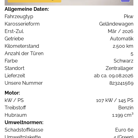
Allgemeine Daten:
Fahrzeugtyp
Pkw
Karosserieform
Geländewagen
Erst-Zul.
Mär / 2026
Getriebe
Automatik
Kilometerstand
2.500 km
Anzahl der Türen
5
Farbe
Schwarz
Standort
Zentrallager
Lieferzeit
ab ca. 09.08.2026
Unsere Nummer
823241569
Motor:
kW / PS
107 kW / 145 PS
Treibstoff
Benzin
Hubraum
1.199 cm³
Umweltnormen:
Schadstoffklasse
Euro 6e
Umweltplakette
4 (Green)