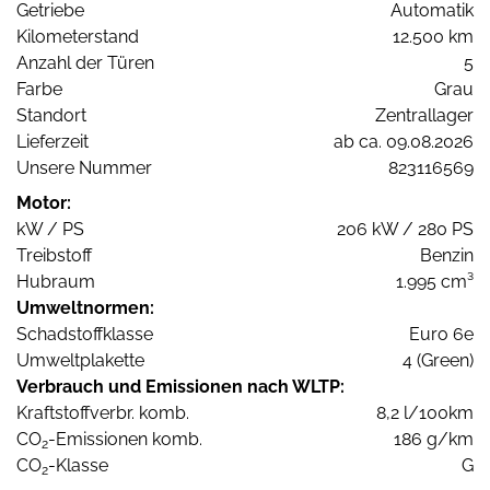
Getriebe
Automatik
Kilometerstand
12.500 km
Anzahl der Türen
5
Farbe
Grau
Standort
Zentrallager
Lieferzeit
ab ca. 09.08.2026
Unsere Nummer
823116569
Motor:
kW / PS
206 kW / 280 PS
Treibstoff
Benzin
Hubraum
1.995 cm³
Umweltnormen:
Schadstoffklasse
Euro 6e
Umweltplakette
4 (Green)
Verbrauch und Emissionen nach WLTP:
Kraftstoffverbr. komb.
8,2 l/100km
CO
-Emissionen komb.
186 g/km
2
CO
-Klasse
G
2