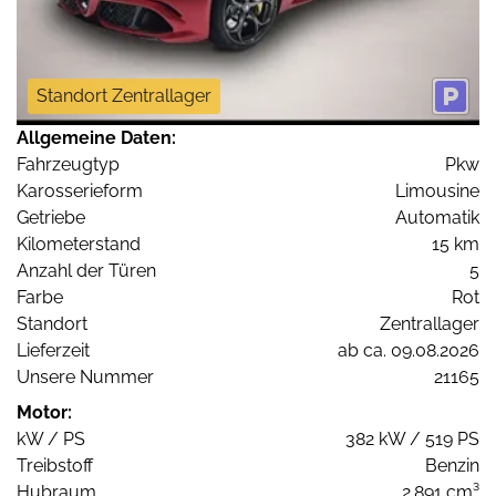
Standort Zentrallager
Allgemeine Daten:
Fahrzeugtyp
Pkw
Karosserieform
Limousine
Getriebe
Automatik
Kilometerstand
15 km
Anzahl der Türen
5
Farbe
Rot
Standort
Zentrallager
Lieferzeit
ab ca. 09.08.2026
Unsere Nummer
21165
Motor:
kW / PS
382 kW / 519 PS
Treibstoff
Benzin
Hubraum
2.891 cm³