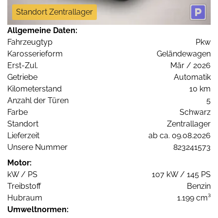
Standort Zentrallager
Allgemeine Daten:
Fahrzeugtyp
Pkw
Karosserieform
Geländewagen
Erst-Zul.
Mär / 2026
Getriebe
Automatik
Kilometerstand
10 km
Anzahl der Türen
5
Farbe
Schwarz
Standort
Zentrallager
Lieferzeit
ab ca. 09.08.2026
Unsere Nummer
823241573
Motor:
kW / PS
107 kW / 145 PS
Treibstoff
Benzin
Hubraum
1.199 cm³
Umweltnormen: