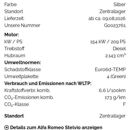
Farbe
Silber
Standort
Zentrallager
Lieferzeit
ab ca. 09.08.2026
Unsere Nummer
G0023761
Motor:
kW / PS
154 kW / 209 PS
Treibstoff
Diesel
Hubraum
2.143 cm³
Umweltnormen:
Schadstoffklasse
Euro6d-TEMP
Umweltplakette
4 (Green)
Verbrauch und Emissionen nach WLTP:
Kraftstoffverbr. komb.
6,6 l/100km
CO
-Emissionen komb.
173 g/km
2
CO
-Klasse
F
2
Standort
Zentrallager
Details zum Alfa Romeo Stelvio anzeigen