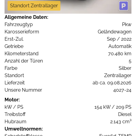
Standort Zentrallager
Allgemeine Daten:
Fahrzeugtyp
Pkw
Karosserieform
Geländewagen
Erst-Zul.
Sep / 2022
Getriebe
Automatik
Kilometerstand
70.480 km
Anzahl der Türen
5
Farbe
Silber
Standort
Zentrallager
Lieferzeit
ab ca. 09.08.2026
Unsere Nummer
4027-24
Motor:
kW / PS
154 kW / 209 PS
Treibstoff
Diesel
Hubraum
2.143 cm³
Umweltnormen: