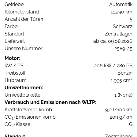
Getriebe
Automatik
Kilometerstand
11.290 km
Anzahl der Türen
5
Farbe
Schwarz
Standort
Zentrallager
Lieferzeit
ab ca. 09.08.2026
Unsere Nummer
2589-25
Motor:
kW / PS
206 kW / 280 PS
Treibstoff
Benzin
Hubraum
1.995 cm³
Umweltnormen:
Umweltplakette
1 (None)
Verbrauch und Emissionen nach WLTP:
Kraftstoffverbr. komb.
9,2 l/100km
CO
-Emissionen komb.
209 g/km
2
CO
-Klasse
G
2
Standort
Zentrallager