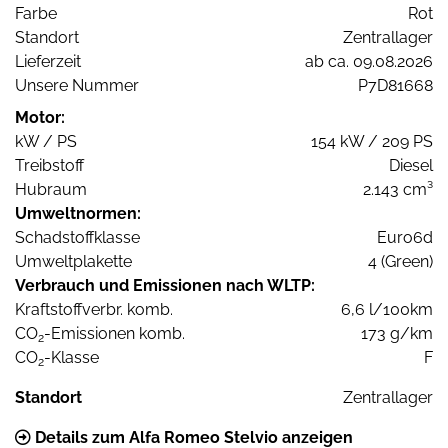
Farbe
Rot
Standort
Zentrallager
Lieferzeit
ab ca. 09.08.2026
Unsere Nummer
P7D81668
Motor:
kW / PS
154 kW / 209 PS
Treibstoff
Diesel
Hubraum
2.143 cm³
Umweltnormen:
Schadstoffklasse
Euro6d
Umweltplakette
4 (Green)
Verbrauch und Emissionen nach WLTP:
Kraftstoffverbr. komb.
6,6 l/100km
CO
-Emissionen komb.
173 g/km
2
CO
-Klasse
F
2
Standort
Zentrallager
Details zum Alfa Romeo Stelvio anzeigen