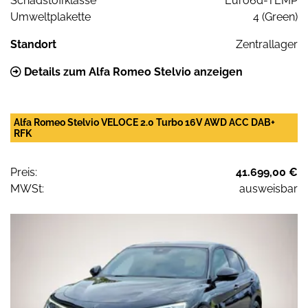
Schadstoffklasse
Euro6d-TEMP
Umweltplakette
4 (Green)
Standort
Zentrallager
Details zum Alfa Romeo Stelvio anzeigen
Alfa Romeo Stelvio VELOCE 2.0 Turbo 16V AWD ACC DAB+
RFK
Preis:
41.699,00 €
MWSt:
ausweisbar