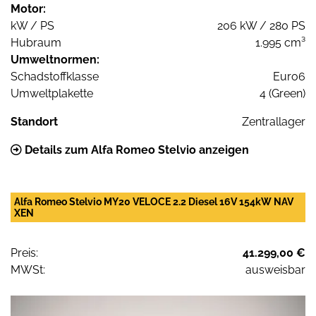
Motor:
kW / PS
206 kW / 280 PS
Hubraum
1.995 cm³
Umweltnormen:
Schadstoffklasse
Euro6
Umweltplakette
4 (Green)
Standort
Zentrallager
Details zum Alfa Romeo Stelvio anzeigen
Alfa Romeo Stelvio MY20 VELOCE 2.2 Diesel 16V 154kW NAV
XEN
Preis:
41.299,00 €
MWSt:
ausweisbar