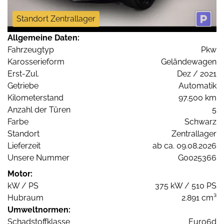
Standort Zentrallager
Allgemeine Daten:
Fahrzeugtyp
Pkw
Karosserieform
Geländewagen
Erst-Zul.
Dez / 2021
Getriebe
Automatik
Kilometerstand
97.500 km
Anzahl der Türen
5
Farbe
Schwarz
Standort
Zentrallager
Lieferzeit
ab ca. 09.08.2026
Unsere Nummer
G0025366
Motor:
kW / PS
375 kW / 510 PS
Hubraum
2.891 cm³
Umweltnormen:
Schadstoffklasse
Euro6d