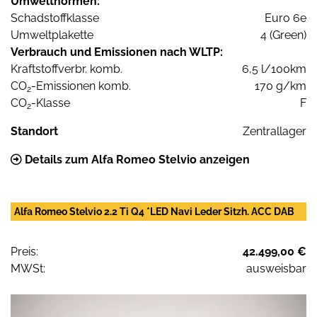
Umweltnormen:
Schadstoffklasse
Euro 6e
Umweltplakette
4 (Green)
Verbrauch und Emissionen nach WLTP:
Kraftstoffverbr. komb.
6,5 l/100km
CO
-Emissionen komb.
170 g/km
2
CO
-Klasse
F
2
Standort
Zentrallager
Details zum Alfa Romeo Stelvio anzeigen
Alfa Romeo Stelvio 2.2 Ti Q4 *LED Navi Leder Sitzh. ACC DAB
Preis:
42.499,00 €
MWSt:
ausweisbar