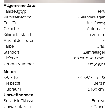
Allgemeine Daten:
Fahrzeugtyp
Pkw
Karosserieform
Geländewagen
Erst-Zul.
Jun / 2024
Getriebe
Automatik
Kilometerstand
1.200 km
Anzahl der Türen
5
Farbe
Grau
Standort
Zentrallager
Lieferzeit
ab ca. 09.08.2026
Unsere Nummer
821519311
Motor:
kW / PS
96 kW / 131 PS
Treibstoff
Benzin
Hubraum
1.469 cm³
Umweltnormen:
Schadstoffklasse
Euro6d
Umweltplakette
1 (None)