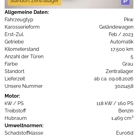
Standort Zentrallager
Allgemeine Daten:
Fahrzeugtyp
Pkw
Karosserieform
Geländewagen
Erst-Zul.
Feb / 2023
Getriebe
Automatik
Kilometerstand
17.500 km
Anzahl der Türen
5
Farbe
Grau
Standort
Zentrallager
Lieferzeit
ab ca. 09.08.2026
Unsere Nummer
3021458
Motor:
kW / PS
118 kW / 160 PS
Treibstoff
Benzin
Hubraum
1.469 cm³
Umweltnormen:
Schadstoffklasse
Euro6d