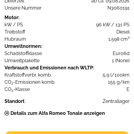
Lieferzeit
ab ca. 09.08.2026
Unsere Nummer
N3060191
Motor:
kW / PS
96 kW / 131 PS
Treibstoff
Diesel
Hubraum
1.598 cm³
Umweltnormen:
Schadstoffklasse
Euro6d
Umweltplakette
1 (None)
Verbrauch und Emissionen nach WLTP:
Kraftstoffverbr. komb.
5,9 l/100km
CO
-Emissionen komb.
155 g/km
2
CO
-Klasse
E
2
Standort
Zentrallager
Details zum Alfa Romeo Tonale anzeigen