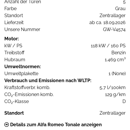
Anzahl der Türen
5
Farbe
Grau
Standort
Zentrallager
Lieferzeit
ab ca. 18.09.2026
Unsere Nummer
GW-V4574
Motor:
kW / PS
118 kW / 160 PS
Treibstoff
Benzin
Hubraum
1.469 cm³
Umweltnormen:
Umweltplakette
1 (None)
Verbrauch und Emissionen nach WLTP:
Kraftstoffverbr. komb.
5,7 l/100km
CO
-Emissionen komb.
129 g/km
2
CO
-Klasse
D
2
Standort
Zentrallager
Details zum Alfa Romeo Tonale anzeigen