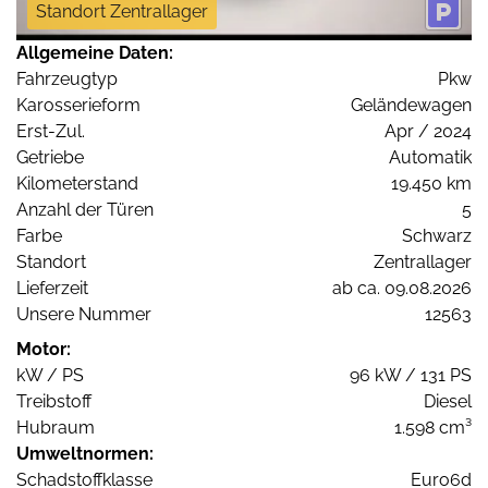
Standort Zentrallager
Allgemeine Daten:
Fahrzeugtyp
Pkw
Karosserieform
Geländewagen
Erst-Zul.
Apr / 2024
Getriebe
Automatik
Kilometerstand
19.450 km
Anzahl der Türen
5
Farbe
Schwarz
Standort
Zentrallager
Lieferzeit
ab ca. 09.08.2026
Unsere Nummer
12563
Motor:
kW / PS
96 kW / 131 PS
Treibstoff
Diesel
Hubraum
1.598 cm³
Umweltnormen:
Schadstoffklasse
Euro6d