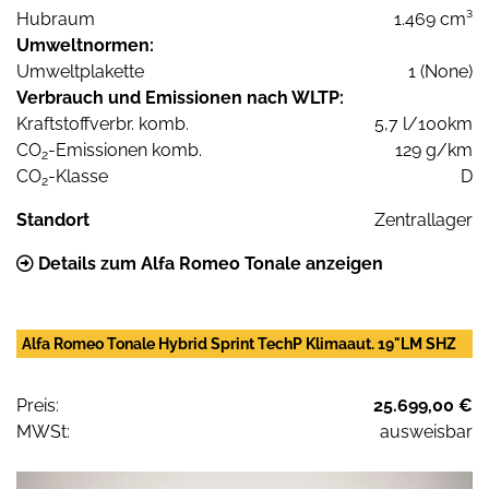
Hubraum
1.469 cm³
Umweltnormen:
Umweltplakette
1 (None)
Verbrauch und Emissionen nach WLTP:
Kraftstoffverbr. komb.
5,7 l/100km
CO
-Emissionen komb.
129 g/km
2
CO
-Klasse
D
2
Standort
Zentrallager
Details zum Alfa Romeo Tonale anzeigen
Alfa Romeo Tonale Hybrid Sprint TechP Klimaaut. 19"LM SHZ
Preis:
25.699,00 €
MWSt:
ausweisbar