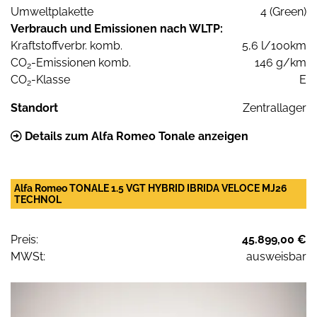
Umweltplakette
4 (Green)
Verbrauch und Emissionen nach WLTP:
Kraftstoffverbr. komb.
5,6 l/100km
CO
-Emissionen komb.
146 g/km
2
CO
-Klasse
E
2
Standort
Zentrallager
Details zum Alfa Romeo Tonale anzeigen
Alfa Romeo TONALE 1.5 VGT HYBRID IBRIDA VELOCE MJ26
TECHNOL
Preis:
45.899,00 €
MWSt:
ausweisbar