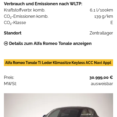
Verbrauch und Emissionen nach WLTP:
Kraftstoffverbr. komb.
6,1 l/100km
CO
-Emissionen komb.
139 g/km
2
CO
-Klasse
E
2
Standort
Zentrallager
Details zum Alfa Romeo Tonale anzeigen
Alfa Romeo Tonale Ti Leder Klimasitze Keyless ACC Navi Appl
Preis:
30.999,00 €
MWSt:
ausweisbar