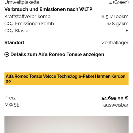
Umweltplakette
4 (Green)
Verbrauch und Emissionen nach WLTP:
Kraftstoffverbr. komb.
6,5 l/100km
CO
-Emissionen komb.
148 g/km
2
CO
-Klasse
E
2
Standort
Zentrallager
Details zum Alfa Romeo Tonale anzeigen
Alfa Romeo Tonale Veloce Technologie-Paket Harman Kardon
20
Preis:
54.699,00 €
MWSt:
ausweisbar