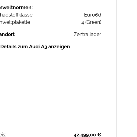
mweltnormen:
hadstoffklasse
Euro6d
weltplakette
4 (Green)
andort
Zentrallager
Details zum Audi A3 anzeigen
eis:
42.499,00 €