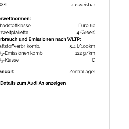
WSt:
ausweisbar
mweltnormen:
hadstoffklasse
Euro 6e
weltplakette
4 (Green)
rbrauch und Emissionen nach WLTP:
aftstoffverbr. komb.
5,4 l/100km
O
-Emissionen komb.
122 g/km
2
O
-Klasse
D
2
andort
Zentrallager
Details zum Audi A3 anzeigen