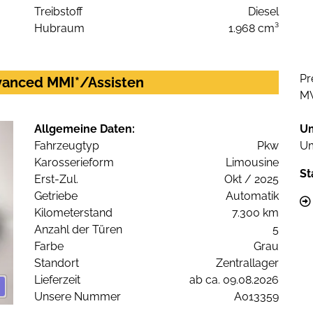
Treibstoff
Diesel
Hubraum
1.968 cm³
Pr
dvanced MMI*/Assisten
M
Allgemeine Daten:
U
Fahrzeugtyp
Pkw
Um
Karosserieform
Limousine
St
Erst-Zul.
Okt / 2025
Getriebe
Automatik
Kilometerstand
7.300 km
Anzahl der Türen
5
Farbe
Grau
Standort
Zentrallager
Lieferzeit
ab ca. 09.08.2026
Unsere Nummer
A013359