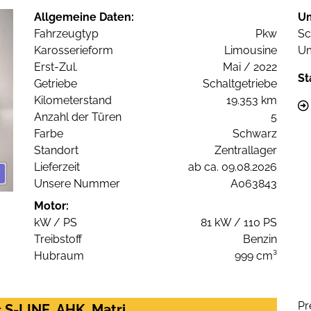
Allgemeine Daten:
U
Fahrzeugtyp
Pkw
Sc
Karosserieform
Limousine
Um
Erst-Zul.
Mai / 2022
St
Getriebe
Schaltgetriebe
Kilometerstand
19.353 km
Anzahl der Türen
5
Farbe
Schwarz
Standort
Zentrallager
Lieferzeit
ab ca. 09.08.2026
Unsere Nummer
A063843
Motor:
kW / PS
81 kW / 110 PS
Treibstoff
Benzin
Hubraum
999 cm³
Pr
 S-LINE, AHK, Matri