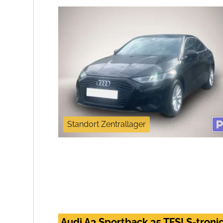
Standort Zentrallager
Audi A3 Sportback 35 TFSI S-tronic