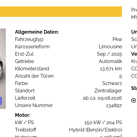
Pr
M
Allgemeine Daten:
U
Fahrzeugtyp
Pkw
Sc
Karosserieform
Limousine
Um
Erst-Zul.
Sep / 2025
Ve
Getriebe
Automatik
Kr
Kilometerstand
13.671 km
C
Anzahl der Türen
5
C
Farbe
Schwarz
St
Standort
Zentrallager
Lieferzeit
ab ca. 09.08.2026
Unsere Nummer
134897
Motor:
kW / PS
150 kW / 204 PS
Treibstoff
Hybrid (Benzin/Elektro)