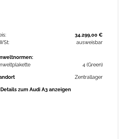
eis:
34.299,00 €
WSt:
ausweisbar
mweltnormen:
weltplakette
4 (Green)
andort
Zentrallager
Details zum Audi A3 anzeigen