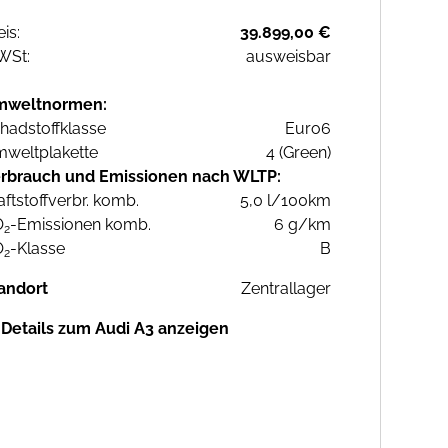
eis:
39.899,00 €
WSt:
ausweisbar
mweltnormen:
hadstoffklasse
Euro6
weltplakette
4 (Green)
rbrauch und Emissionen nach WLTP:
aftstoffverbr. komb.
5,0 l/100km
O
-Emissionen komb.
6 g/km
2
O
-Klasse
B
2
andort
Zentrallager
Details zum Audi A3 anzeigen