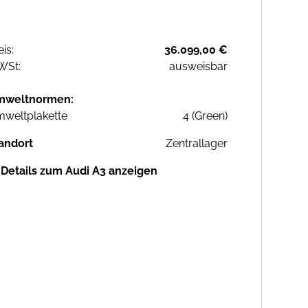
eis:
36.099,00 €
WSt:
ausweisbar
mweltnormen:
weltplakette
4 (Green)
andort
Zentrallager
Details zum Audi A3 anzeigen