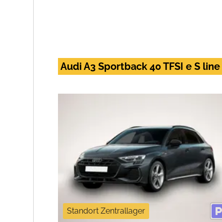
Audi A3 Sportback 40 TFSI e S line
Standort Zentrallager