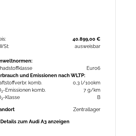
eis:
40.899,00 €
WSt:
ausweisbar
mweltnormen:
hadstoffklasse
Euro6
rbrauch und Emissionen nach WLTP:
aftstoffverbr. komb.
0,3 l/100km
O
-Emissionen komb.
7 g/km
2
O
-Klasse
B
2
andort
Zentrallager
Details zum Audi A3 anzeigen