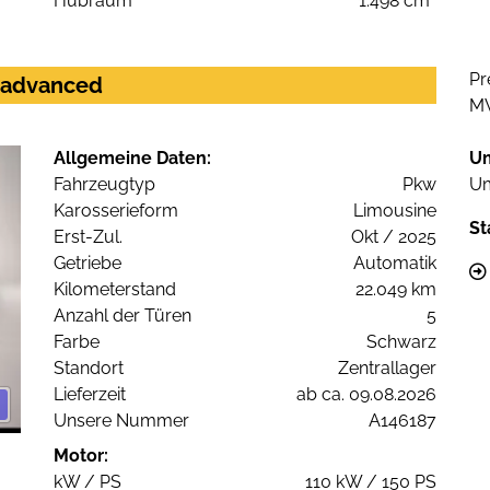
Hubraum
1.498 cm³
Pr
c advanced
M
Allgemeine Daten:
U
Fahrzeugtyp
Pkw
Um
Karosserieform
Limousine
St
Erst-Zul.
Okt / 2025
Getriebe
Automatik
Kilometerstand
22.049 km
Anzahl der Türen
5
Farbe
Schwarz
Standort
Zentrallager
Lieferzeit
ab ca. 09.08.2026
Unsere Nummer
A146187
Motor:
kW / PS
110 kW / 150 PS