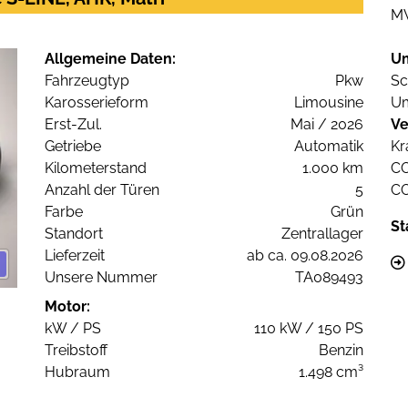
M
Allgemeine Daten:
U
Fahrzeugtyp
Pkw
Sc
Karosserieform
Limousine
Um
Erst-Zul.
Mai / 2026
Ve
Getriebe
Automatik
Kr
Kilometerstand
1.000 km
C
Anzahl der Türen
5
C
Farbe
Grün
St
Standort
Zentrallager
Lieferzeit
ab ca. 09.08.2026
Unsere Nummer
TA089493
Motor:
kW / PS
110 kW / 150 PS
Treibstoff
Benzin
Hubraum
1.498 cm³