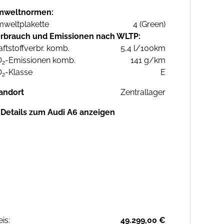
mweltnormen:
weltplakette
4 (Green)
rbrauch und Emissionen nach WLTP:
aftstoffverbr. komb.
5,4 l/100km
O
-Emissionen komb.
141 g/km
2
O
-Klasse
E
2
andort
Zentrallager
Details zum Audi A6 anzeigen
eis:
49.299,00 €