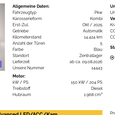
Allgemeine Daten:
U
Fahrzeugtyp
Pkw
Um
Karosserieform
Kombi
Ve
Erst-Zul.
Okt / 2025
Kr
Getriebe
Automatik
C
Kilometerstand
14.424 km
C
Anzahl der Türen
5
St
Farbe
Blau
Standort
Zentrallager
Lieferzeit
ab ca. 09.08.2026
Unsere Nummer
14443
Motor:
kW / PS
150 kW / 204 PS
Treibstoff
Diesel
Hubraum
1.968 cm³
Pr
c advanced LED/ACC/Kam