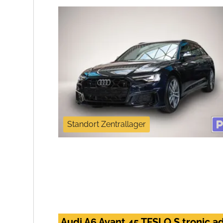
Standort Zentrallager
Audi A6 Avant 45 TFSI Q S troni