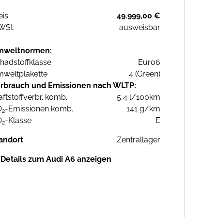
eis:
49.999,00 €
WSt:
ausweisbar
mweltnormen:
hadstoffklasse
Euro6
weltplakette
4 (Green)
rbrauch und Emissionen nach WLTP:
aftstoffverbr. komb.
5,4 l/100km
O
-Emissionen komb.
141 g/km
2
O
-Klasse
E
2
andort
Zentrallager
Details zum Audi A6 anzeigen