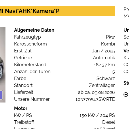
Pr
MMI Navi*AHK*Kamera*P
M
Allgemeine Daten:
U
Fahrzeugtyp
Pkw
Sc
Karosserieform
Kombi
Um
Erst-Zul.
Jan / 2025
Ve
Getriebe
Automatik
Kr
Kilometerstand
18.437 km
C
Anzahl der Türen
5
C
Farbe
Schwarz
St
Standort
Zentrallager
Lieferzeit
ab ca. 09.08.2026
Unsere Nummer
103779547SWRTE
Motor:
kW / PS
150 kW / 204 PS
Treibstoff
Diesel