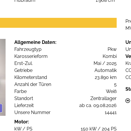
Hubraum
1.968 cm³
Pr
M
Allgemeine Daten:
U
Fahrzeugtyp
Pkw
Um
Karosserieform
Kombi
Ve
Erst-Zul.
Mai / 2025
Kr
Getriebe
Automatik
C
Kilometerstand
23.890 km
C
Anzahl der Türen
5
St
Farbe
Weiß
Standort
Zentrallager
Lieferzeit
ab ca. 09.08.2026
Unsere Nummer
14441
Motor:
kW / PS
150 kW / 204 PS