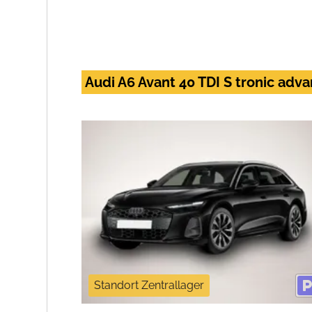
Audi A6 Avant 40 TDI S tronic ad
Standort Zentrallager