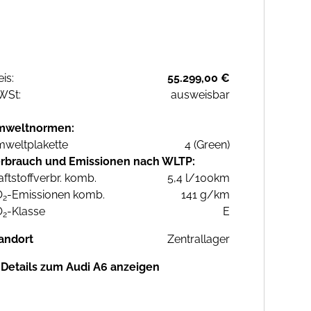
eis:
55.299,00 €
WSt:
ausweisbar
mweltnormen:
weltplakette
4 (Green)
rbrauch und Emissionen nach WLTP:
aftstoffverbr. komb.
5,4 l/100km
O
-Emissionen komb.
141 g/km
2
O
-Klasse
E
2
andort
Zentrallager
Details zum Audi A6 anzeigen