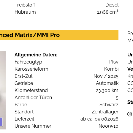
Treibstoff
Diesel
Hubraum
1.968 cm³
Pr
vanced Matrix/MMI Pro
M
Allgemeine Daten:
U
Fahrzeugtyp
Pkw
Um
Karosserieform
Kombi
Ve
Erst-Zul.
Nov / 2025
Kr
Getriebe
Automatik
C
Kilometerstand
23.300 km
C
Anzahl der Türen
5
St
Farbe
Schwarz
Standort
Zentrallager
Lieferzeit
ab ca. 09.08.2026
Unsere Nummer
N009510