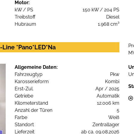
Motor:
kW / PS
150 kW / 204 PS
Treibstoff
Diesel
Hubraum
1.968 cm³
Pr
 S-Line *Pano*LED*Na
M
Allgemeine Daten:
U
Fahrzeugtyp
Pkw
Um
Karosserieform
Kombi
St
Erst-Zul.
Apr / 2025
Getriebe
Automatik
Kilometerstand
12.006 km
Anzahl der Türen
5
Farbe
Weiß
Standort
Zentrallager
Lieferzeit
ab ca. 09.08.2026