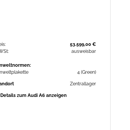
eis:
53.599,00 €
WSt:
ausweisbar
mweltnormen:
weltplakette
4 (Green)
andort
Zentrallager
Details zum Audi A6 anzeigen