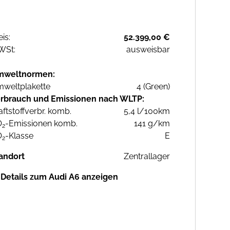
eis:
52.399,00 €
WSt:
ausweisbar
mweltnormen:
weltplakette
4 (Green)
rbrauch und Emissionen nach WLTP:
aftstoffverbr. komb.
5,4 l/100km
O
-Emissionen komb.
141 g/km
2
O
-Klasse
E
2
andort
Zentrallager
Details zum Audi A6 anzeigen