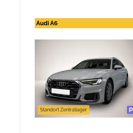
Audi A6
Standort Zentrallager