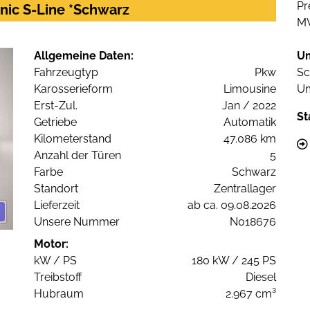
Pr
onic S-Line *Schwarz
M
Allgemeine Daten:
U
Fahrzeugtyp
Pkw
Sc
Karosserieform
Limousine
Um
Erst-Zul.
Jan / 2022
St
Getriebe
Automatik
Kilometerstand
47.086 km
Anzahl der Türen
5
Farbe
Schwarz
Standort
Zentrallager
Lieferzeit
ab ca. 09.08.2026
Unsere Nummer
N018676
Motor:
kW / PS
180 kW / 245 PS
Treibstoff
Diesel
Hubraum
2.967 cm³