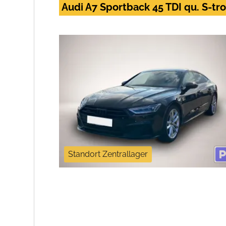
Audi A7 Sportback 45 TDI qu. S-tr
Standort Zentrallager