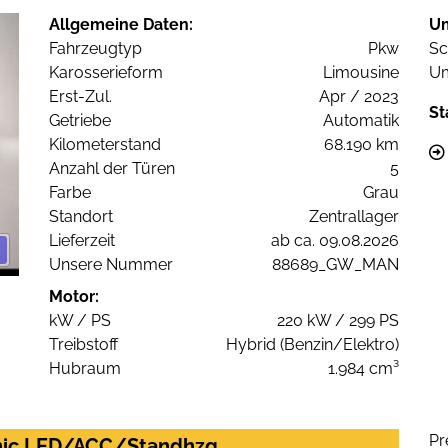
Allgemeine Daten:
U
Fahrzeugtyp
Pkw
Sc
Karosserieform
Limousine
Um
Erst-Zul.
Apr / 2023
St
Getriebe
Automatik
Kilometerstand
68.190 km
Anzahl der Türen
5
Farbe
Grau
Standort
Zentrallager
Lieferzeit
ab ca. 09.08.2026
Unsere Nummer
88689_GW_MAN
Motor:
kW / PS
220 kW / 299 PS
Treibstoff
Hybrid (Benzin/Elektro)
Hubraum
1.984 cm³
Pr
ronic LED/ACC/Standhzg