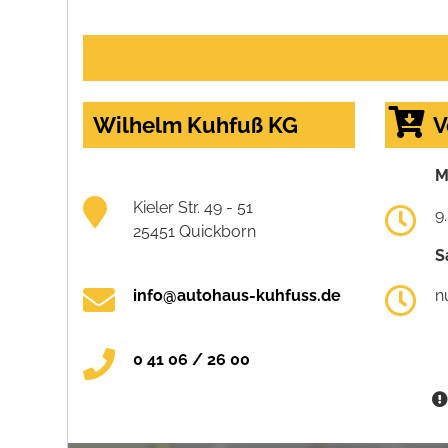
Wilhelm Kuhfuß KG
V
M
Kieler Str. 49 - 51
9
25451 Quickborn
S
info@autohaus-kuhfuss.de
n
0 41 06 / 26 00