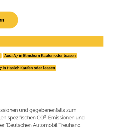
en
Audi A7 in Elmshorn Kaufen oder leasen
7 in Hasloh Kaufen oder leasen
ssionen und gegebenenfalls zum
2
llen spezifischen CO
-Emissionen und
 der 'Deutschen Automobil Treuhand