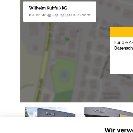
Wilhelm Kuhfuß KG
Kieler Str. 49 - 51, 25451 Quickborn
Für die A
Datenschu
Wir verw