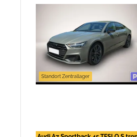
Standort Zentrallager
Audi A7 Sportback 45 TFSI Q S t