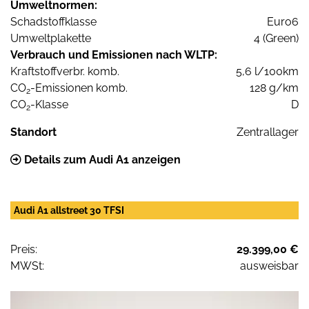
Umweltnormen:
Schadstoffklasse
Euro6
Umweltplakette
4 (Green)
Verbrauch und Emissionen nach WLTP:
Kraftstoffverbr. komb.
5,6 l/100km
CO
-Emissionen komb.
128 g/km
2
CO
-Klasse
D
2
Standort
Zentrallager
Details zum Audi A1 anzeigen
Audi A1 allstreet 30 TFSI
Preis:
29.399,00 €
MWSt:
ausweisbar