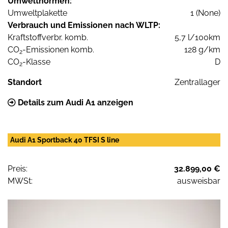
Umweltnormen:
Umweltplakette
1 (None)
Verbrauch und Emissionen nach WLTP:
Kraftstoffverbr. komb.
5,7 l/100km
CO
-Emissionen komb.
128 g/km
2
CO
-Klasse
D
2
Standort
Zentrallager
Details zum Audi A1 anzeigen
Audi A1 Sportback 40 TFSI S line
Preis:
32.899,00 €
MWSt:
ausweisbar