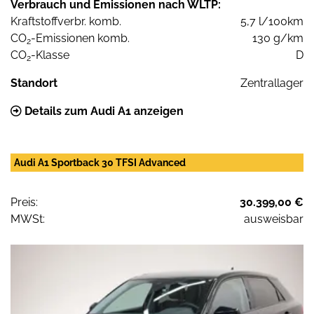
Verbrauch und Emissionen nach WLTP:
Kraftstoffverbr. komb.
5,7 l/100km
CO
-Emissionen komb.
130 g/km
2
CO
-Klasse
D
2
Standort
Zentrallager
Details zum Audi A1 anzeigen
Audi A1 Sportback 30 TFSI Advanced
Preis:
30.399,00 €
MWSt:
ausweisbar