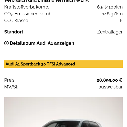
Verbrauch und Emissionen nach WLTP:
Kraftstoffverbr. komb.
6,5 l/100km
CO
-Emissionen komb.
148 g/km
2
CO
-Klasse
E
2
Standort
Zentrallager
Details zum Audi A1 anzeigen
Audi A1 Sportback 30 TFSI Advanced
Preis:
28.899,00 €
MWSt:
ausweisbar