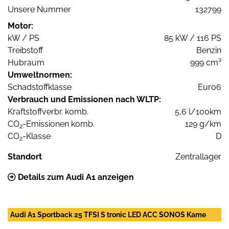
Unsere Nummer
132799
Motor:
kW / PS
85 kW / 116 PS
Treibstoff
Benzin
Hubraum
999 cm³
Umweltnormen:
Schadstoffklasse
Euro6
Verbrauch und Emissionen nach WLTP:
Kraftstoffverbr. komb.
5,6 l/100km
CO
-Emissionen komb.
129 g/km
2
CO
-Klasse
D
2
Standort
Zentrallager
Details zum Audi A1 anzeigen
Audi A1 Sportback 25 TFSI S tronic LED ACC SONOS Kame