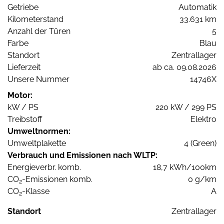
Getriebe
Automatik
Kilometerstand
33.631 km
Anzahl der Türen
5
Farbe
Blau
Standort
Zentrallager
Lieferzeit
ab ca. 09.08.2026
Unsere Nummer
14746X
Motor:
kW / PS
220 kW / 299 PS
Treibstoff
Elektro
Umweltnormen:
Umweltplakette
4 (Green)
Verbrauch und Emissionen nach WLTP:
Energieverbr. komb.
18,7 kWh/100km
CO
-Emissionen komb.
0 g/km
2
CO
-Klasse
A
2
Standort
Zentrallager