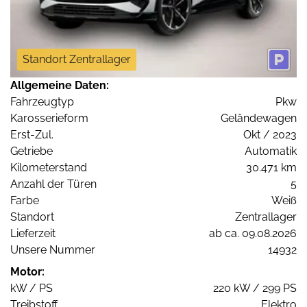
Standort Zentrallager
Allgemeine Daten:
Fahrzeugtyp
Pkw
Karosserieform
Geländewagen
Erst-Zul.
Okt / 2023
Getriebe
Automatik
Kilometerstand
30.471 km
Anzahl der Türen
5
Farbe
Weiß
Standort
Zentrallager
Lieferzeit
ab ca. 09.08.2026
Unsere Nummer
14932
Motor:
kW / PS
220 kW / 299 PS
Treibstoff
Elektro