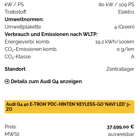
kW / PS
80 kW / 109 PS
Treibstoff
Elektro
Umweltnormen:
Umweltplakette
4 (Green)
Verbrauch und Emissionen nach WLTP:
Energieverbr. komb.
19,2 kWh/100km
CO
-Emissionen komb.
0 g/km
2
CO
-Klasse
A
2
Standort
Zentrallager
Details zum Audi Q4 anzeigen
Audi Q4 40 E-TRON*PDC-HINTEN*KEYLESS-GO*NAVI*LED*3-
ZO
Preis:
37.599,00 €
MWSt:
ausweisbar