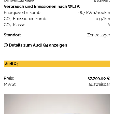
Umweltplakette
4 (Green)
Verbrauch und Emissionen nach WLTP:
Energieverbr. komb.
18,7 kWh/100km
CO
-Emissionen komb.
0 g/km
2
CO
-Klasse
A
2
Standort
Zentrallager
Details zum Audi Q4 anzeigen
Audi Q4
Preis:
37.799,00 €
MWSt:
ausweisbar