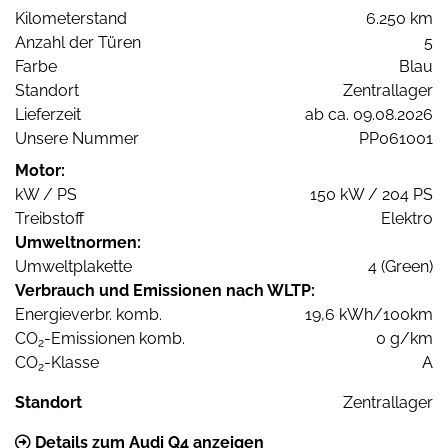
Kilometerstand
6.250 km
Anzahl der Türen
5
Farbe
Blau
Standort
Zentrallager
Lieferzeit
ab ca. 09.08.2026
Unsere Nummer
PP061001
Motor:
kW / PS
150 kW / 204 PS
Treibstoff
Elektro
Umweltnormen:
Umweltplakette
4 (Green)
Verbrauch und Emissionen nach WLTP:
Energieverbr. komb.
19,6 kWh/100km
CO
-Emissionen komb.
0 g/km
2
CO
-Klasse
A
2
Standort
Zentrallager
Details zum Audi Q4 anzeigen