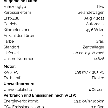
Allgemeine Daten:
Fahrzeugtyp
Pkw
Karosserieform
Geländewagen
Erst-Zul.
Aug / 2022
Getriebe
Automatik
Kilometerstand
43.688 km
Anzahl der Türen
5
Farbe
Grau
Standort
Zentrallager
Lieferzeit
ab ca. 09.08.2026
Unsere Nummer
14626
Motor:
kW / PS
195 kW / 265 PS
Treibstoff
Elektro
Umweltnormen:
Umweltplakette
4 (Green)
Verbrauch und Emissionen nach WLTP:
Energieverbr. komb.
19,2 kWh/100km
CO
-Emissionen komb.
0 g/km
2