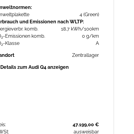
mweltnormen:
weltplakette
4 (Green)
rbrauch und Emissionen nach WLTP:
ergieverbr. komb.
18,7 kWh/100km
O
-Emissionen komb.
0 g/km
2
O
-Klasse
A
2
andort
Zentrallager
Details zum Audi Q4 anzeigen
eis:
47.199,00 €
WSt:
ausweisbar