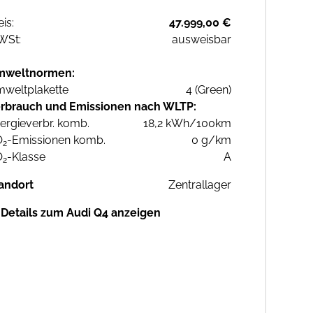
eis:
47.999,00 €
WSt:
ausweisbar
mweltnormen:
weltplakette
4 (Green)
rbrauch und Emissionen nach WLTP:
ergieverbr. komb.
18,2 kWh/100km
O
-Emissionen komb.
0 g/km
2
O
-Klasse
A
2
andort
Zentrallager
Details zum Audi Q4 anzeigen