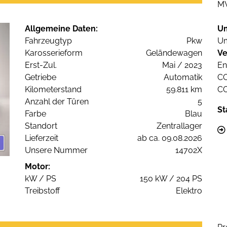
M
Allgemeine Daten:
U
Fahrzeugtyp
Pkw
Um
Karosserieform
Geländewagen
Ve
Erst-Zul.
Mai / 2023
En
Getriebe
Automatik
C
Kilometerstand
59.811 km
C
Anzahl der Türen
5
St
Farbe
Blau
Standort
Zentrallager
Lieferzeit
ab ca. 09.08.2026
Unsere Nummer
14702X
Motor:
kW / PS
150 kW / 204 PS
Treibstoff
Elektro