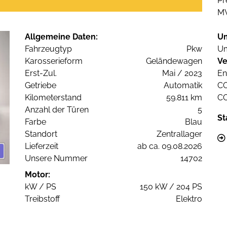
Pr
M
Allgemeine Daten:
U
Fahrzeugtyp
Pkw
Um
Karosserieform
Geländewagen
Ve
Erst-Zul.
Mai / 2023
En
Getriebe
Automatik
C
Kilometerstand
59.811 km
C
Anzahl der Türen
5
St
Farbe
Blau
Standort
Zentrallager
Lieferzeit
ab ca. 09.08.2026
Unsere Nummer
14702
Motor:
kW / PS
150 kW / 204 PS
Treibstoff
Elektro