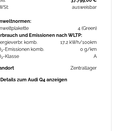
eis:
37.799,00 €
WSt:
ausweisbar
mweltnormen:
weltplakette
4 (Green)
rbrauch und Emissionen nach WLTP:
ergieverbr. komb.
17,2 kWh/100km
O
-Emissionen komb.
0 g/km
2
O
-Klasse
A
2
andort
Zentrallager
Details zum Audi Q4 anzeigen