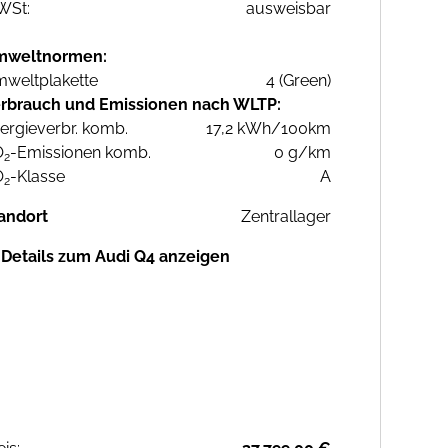
WSt:
ausweisbar
mweltnormen:
weltplakette
4 (Green)
rbrauch und Emissionen nach WLTP:
ergieverbr. komb.
17,2 kWh/100km
O
-Emissionen komb.
0 g/km
2
O
-Klasse
A
2
andort
Zentrallager
Details zum Audi Q4 anzeigen