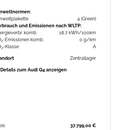
mweltnormen:
weltplakette
4 (Green)
rbrauch und Emissionen nach WLTP:
ergieverbr. komb.
18,7 kWh/100km
O
-Emissionen komb.
0 g/km
2
O
-Klasse
A
2
andort
Zentrallager
Details zum Audi Q4 anzeigen
eis:
37.799,00 €