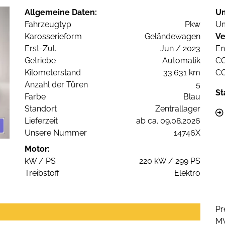
Allgemeine Daten:
U
Fahrzeugtyp
Pkw
Um
Karosserieform
Geländewagen
Ve
Erst-Zul.
Jun / 2023
En
Getriebe
Automatik
C
Kilometerstand
33.631 km
C
Anzahl der Türen
5
St
Farbe
Blau
Standort
Zentrallager
Lieferzeit
ab ca. 09.08.2026
Unsere Nummer
14746X
Motor:
kW / PS
220 kW / 299 PS
Treibstoff
Elektro
Pr
M