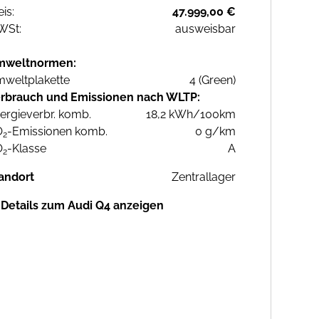
eis:
47.999,00 €
WSt:
ausweisbar
mweltnormen:
weltplakette
4 (Green)
rbrauch und Emissionen nach WLTP:
ergieverbr. komb.
18,2 kWh/100km
O
-Emissionen komb.
0 g/km
2
O
-Klasse
A
2
andort
Zentrallager
Details zum Audi Q4 anzeigen