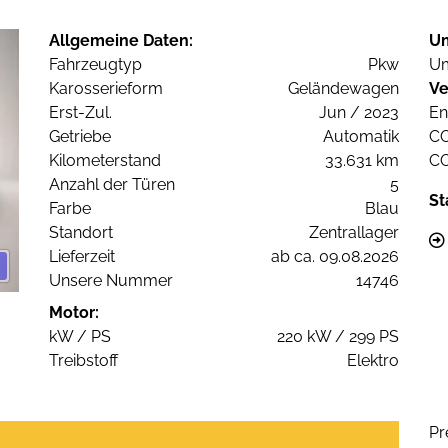
Allgemeine Daten:
U
Fahrzeugtyp
Pkw
Um
Karosserieform
Geländewagen
Ve
Erst-Zul.
Jun / 2023
En
Getriebe
Automatik
C
Kilometerstand
33.631 km
C
Anzahl der Türen
5
St
Farbe
Blau
Standort
Zentrallager
Lieferzeit
ab ca. 09.08.2026
Unsere Nummer
14746
Motor:
kW / PS
220 kW / 299 PS
Treibstoff
Elektro
Pr