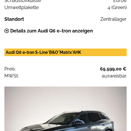
Schadstoffklasse
Euro6
Umweltplakette
4 (Green)
Standort
Zentrallager
Details zum Audi Q6 e-tron anzeigen
Audi Q6 e-tron S-Line*B&O*Matrix*AHK
Preis:
65.599,00 €
MWSt:
ausweisbar