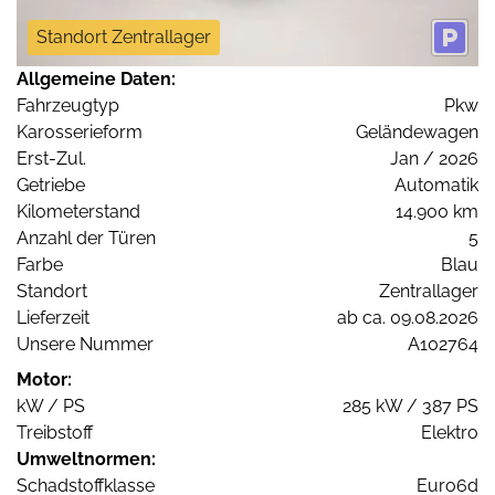
Standort Zentrallager
Allgemeine Daten:
Fahrzeugtyp
Pkw
Karosserieform
Geländewagen
Erst-Zul.
Jan / 2026
Getriebe
Automatik
Kilometerstand
14.900 km
Anzahl der Türen
5
Farbe
Blau
Standort
Zentrallager
Lieferzeit
ab ca. 09.08.2026
Unsere Nummer
A102764
Motor:
kW / PS
285 kW / 387 PS
Treibstoff
Elektro
Umweltnormen:
Schadstoffklasse
Euro6d