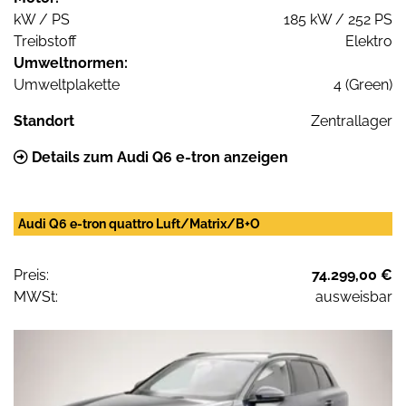
kW / PS
185 kW / 252 PS
Treibstoff
Elektro
Umweltnormen:
Umweltplakette
4 (Green)
Standort
Zentrallager
Details zum Audi Q6 e-tron anzeigen
Audi Q6 e-tron quattro Luft/Matrix/B+O
Preis:
74.299,00 €
MWSt:
ausweisbar