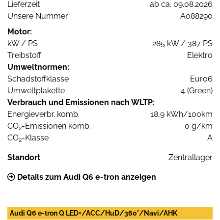
Lieferzeit
ab ca. 09.08.2026
Unsere Nummer
A088290
Motor:
kW / PS
285 kW / 387 PS
Treibstoff
Elektro
Umweltnormen:
Schadstoffklasse
Euro6
Umweltplakette
4 (Green)
Verbrauch und Emissionen nach WLTP:
Energieverbr. komb.
18,9 kWh/100km
CO
-Emissionen komb.
0 g/km
2
CO
-Klasse
A
2
Standort
Zentrallager
Details zum Audi Q6 e-tron anzeigen
Audi Q6 e-tron Q LED+/ACC/HuD/360°/Navi/AHK