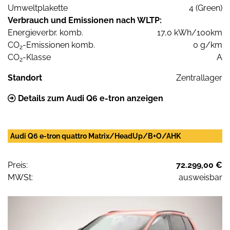
Umweltplakette
4 (Green)
Verbrauch und Emissionen nach WLTP:
Energieverbr. komb.
17,0 kWh/100km
CO
-Emissionen komb.
0 g/km
2
CO
-Klasse
A
2
Standort
Zentrallager
Details zum Audi Q6 e-tron anzeigen
Audi Q6 e-tron quattro Matrix/HeadUp/B+O/AHK
Preis:
72.299,00 €
MWSt:
ausweisbar