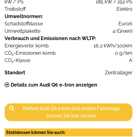
kW / PS
185 kW / 252 PS
Treibstoff
Elektro
Umweltnormen:
Schadstoffklasse
Euro6
Umweltplakette
4 (Green)
Verbrauch und Emissionen nach WLTP:
Energieverbr. komb.
16,2 kWh/100km
CO
-Emissionen komb.
0 g/km
2
CO
-Klasse
A
2
Standort
Zentrallager
Details zum Audi Q6 e-tron anzeigen
Weitere Audi Q6 e-tron und andere Fahrzeuge
können Sie hier suchen
Stattdessen können Sie auch: