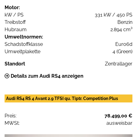
Motor:
kW / PS
331 kW / 450 PS
Treibstoff
Benzin
Hubraum
2.894 cm³
Umweltnormen:
Schadstoffklasse
Euro6d
Umweltplakette
4 (Green)
Standort
Zentrallager
Details zum Audi RS4 anzeigen
Audi RS4 RS 4 Avant 2.9 TFSI qu. Tiptr. Competition Plus
Preis:
78.499,00 €
MWSt:
ausweisbar