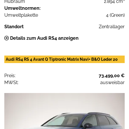
Hubraum
2.894 cm³
Umweltnormen:
Umweltplakette
4 (Green)
Standort
Zentrallager
Details zum Audi RS4 anzeigen
Audi RS4 RS 4 Avant Q Tiptronic Matrix Navi+ B&O Leder 20
Preis:
73.499,00 €
MWSt:
ausweisbar