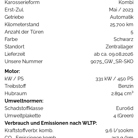
Karosserieform
Kombi
Erst-Zul.
Mai / 2023
Getriebe
Automatik
Kilometerstand
25.700 km
Anzahl der Türen
5
Farbe
Schwarz
Standort
Zentrallager
Lieferzeit
ab ca. 09.08.2026
Unsere Nummer
9075_GW_SR-SKO
Motor:
kW / PS
331 kW / 450 PS
Treibstoff
Benzin
Hubraum
2.894 cm³
Umweltnormen:
Schadstoffklasse
Euro6d
Umweltplakette
4 (Green)
Verbrauch und Emissionen nach WLTP:
Kraftstoffverbr. komb.
9,6 l/100km
CO
-Emissionen komb.
217 g/km