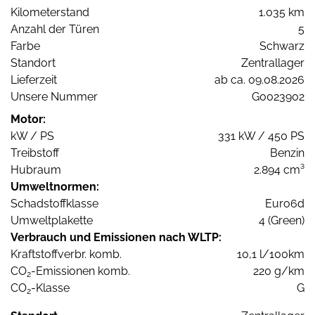
Kilometerstand
1.035 km
Anzahl der Türen
5
Farbe
Schwarz
Standort
Zentrallager
Lieferzeit
ab ca. 09.08.2026
Unsere Nummer
G0023902
Motor:
kW / PS
331 kW / 450 PS
Treibstoff
Benzin
Hubraum
2.894 cm³
Umweltnormen:
Schadstoffklasse
Euro6d
Umweltplakette
4 (Green)
Verbrauch und Emissionen nach WLTP:
Kraftstoffverbr. komb.
10,1 l/100km
CO
-Emissionen komb.
220 g/km
2
CO
-Klasse
G
2