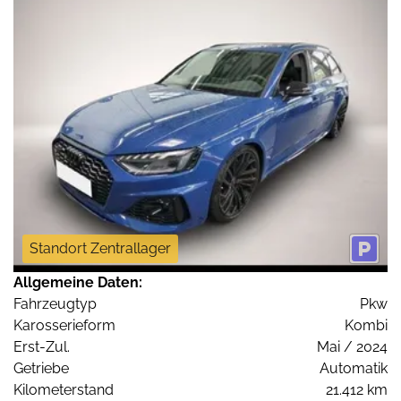
Standort Zentrallager
Allgemeine Daten:
Fahrzeugtyp
Pkw
Karosserieform
Kombi
Erst-Zul.
Mai / 2024
Getriebe
Automatik
Kilometerstand
21.412 km