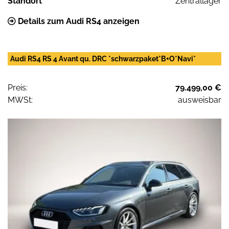
Standort
Zentrallager
Details zum Audi RS4 anzeigen
Audi RS4 RS 4 Avant qu. DRC *schwarzpaket*B+O*Navi*
Preis:
79.499,00 €
MWSt:
ausweisbar