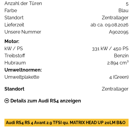
Anzahl der Türen
5
Farbe
Blau
Standort
Zentrallager
Lieferzeit
ab ca. 09.08.2026
Unsere Nummer
A902095
Motor:
kW / PS
331 kW / 450 PS
Treibstoff
Benzin
Hubraum
2.894 cm³
Umweltnormen:
Umweltplakette
4 (Green)
Standort
Zentrallager
Details zum Audi RS4 anzeigen
Audi RS4 RS 4 Avant 2.9 TFSI qu. MATRIX HEAD UP 20LM B&O