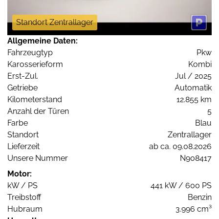
Standort Zentrallager
Allgemeine Daten:
Fahrzeugtyp
Pkw
Karosserieform
Kombi
Erst-Zul.
Jul / 2025
Getriebe
Automatik
Kilometerstand
12.855 km
Anzahl der Türen
5
Farbe
Blau
Standort
Zentrallager
Lieferzeit
ab ca. 09.08.2026
Unsere Nummer
N908417
Motor:
kW / PS
441 kW / 600 PS
Treibstoff
Benzin
Hubraum
3.996 cm³