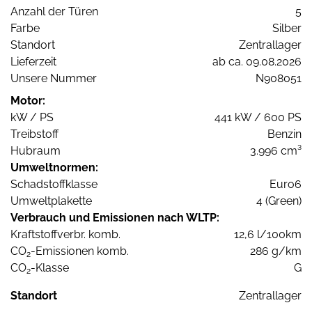
Anzahl der Türen
5
Farbe
Silber
Standort
Zentrallager
Lieferzeit
ab ca. 09.08.2026
Unsere Nummer
N908051
Motor:
kW / PS
441 kW / 600 PS
Treibstoff
Benzin
Hubraum
3.996 cm³
Umweltnormen:
Schadstoffklasse
Euro6
Umweltplakette
4 (Green)
Verbrauch und Emissionen nach WLTP:
Kraftstoffverbr. komb.
12,6 l/100km
CO
-Emissionen komb.
286 g/km
2
CO
-Klasse
G
2
Standort
Zentrallager