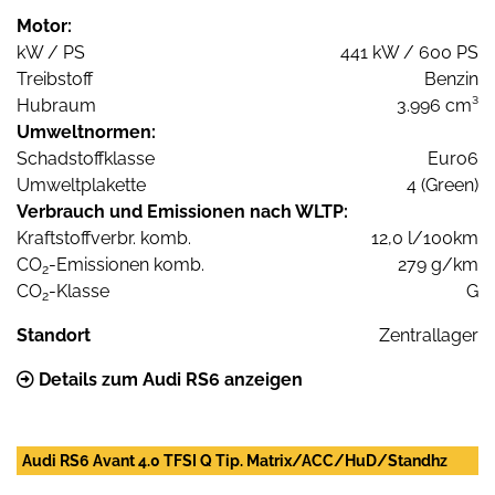
Motor:
kW / PS
441 kW / 600 PS
Treibstoff
Benzin
Hubraum
3.996 cm³
Umweltnormen:
Schadstoffklasse
Euro6
Umweltplakette
4 (Green)
Verbrauch und Emissionen nach WLTP:
Kraftstoffverbr. komb.
12,0 l/100km
CO
-Emissionen komb.
279 g/km
2
CO
-Klasse
G
2
Standort
Zentrallager
Details zum Audi RS6 anzeigen
Audi RS6 Avant 4.0 TFSI Q Tip. Matrix/ACC/HuD/Standhz