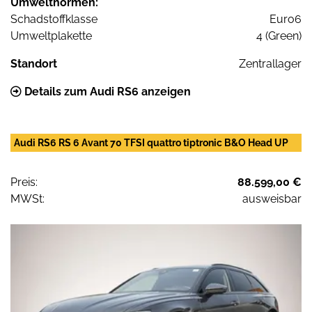
Umweltnormen:
Schadstoffklasse
Euro6
Umweltplakette
4 (Green)
Standort
Zentrallager
Details zum Audi RS6 anzeigen
Audi RS6 RS 6 Avant 70 TFSI quattro tiptronic B&O Head UP
Preis:
88.599,00 €
MWSt:
ausweisbar