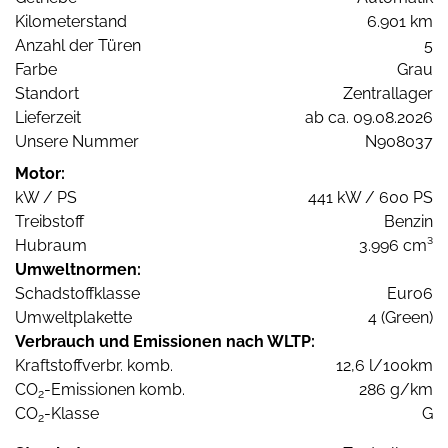
Kilometerstand
6.901 km
Anzahl der Türen
5
Farbe
Grau
Standort
Zentrallager
Lieferzeit
ab ca. 09.08.2026
Unsere Nummer
N908037
Motor:
kW / PS
441 kW / 600 PS
Treibstoff
Benzin
Hubraum
3.996 cm³
Umweltnormen:
Schadstoffklasse
Euro6
Umweltplakette
4 (Green)
Verbrauch und Emissionen nach WLTP:
Kraftstoffverbr. komb.
12,6 l/100km
CO
-Emissionen komb.
286 g/km
2
CO
-Klasse
G
2