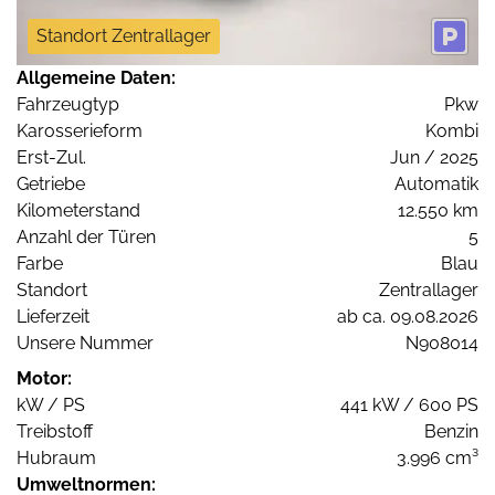
Standort Zentrallager
Allgemeine Daten:
Fahrzeugtyp
Pkw
Karosserieform
Kombi
Erst-Zul.
Jun / 2025
Getriebe
Automatik
Kilometerstand
12.550 km
Anzahl der Türen
5
Farbe
Blau
Standort
Zentrallager
Lieferzeit
ab ca. 09.08.2026
Unsere Nummer
N908014
Motor:
kW / PS
441 kW / 600 PS
Treibstoff
Benzin
Hubraum
3.996 cm³
Umweltnormen: