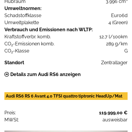
Hubraum
3.996 cm³
Umweltnormen:
Schadstoffklasse
Euro6d
Umweltplakette
4 (Green)
Verbrauch und Emissionen nach WLTP:
Kraftstoffverbr. komb.
12,7 l/100km
CO
-Emissionen komb.
289 g/km
2
CO
-Klasse
G
2
Standort
Zentrallager
Details zum Audi RS6 anzeigen
Audi RS6 RS 6 Avant 4.0 TFSI quattro tiptronic HeadUp/Mat
Preis:
119.999,00 €
MWSt:
ausweisbar