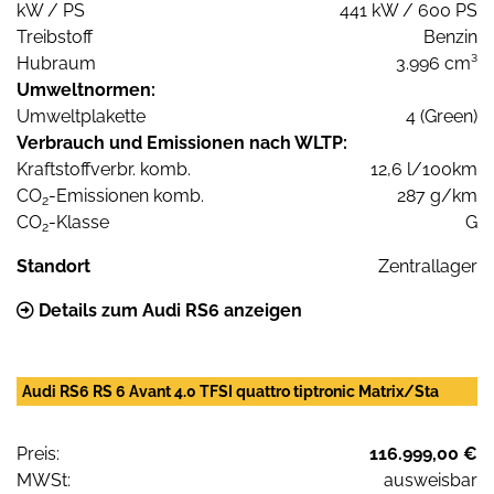
kW / PS
441 kW / 600 PS
Treibstoff
Benzin
Hubraum
3.996 cm³
Umweltnormen:
Umweltplakette
4 (Green)
Verbrauch und Emissionen nach WLTP:
Kraftstoffverbr. komb.
12,6 l/100km
CO
-Emissionen komb.
287 g/km
2
CO
-Klasse
G
2
Standort
Zentrallager
Details zum Audi RS6 anzeigen
Audi RS6 RS 6 Avant 4.0 TFSI quattro tiptronic Matrix/Sta
Preis:
116.999,00 €
MWSt:
ausweisbar