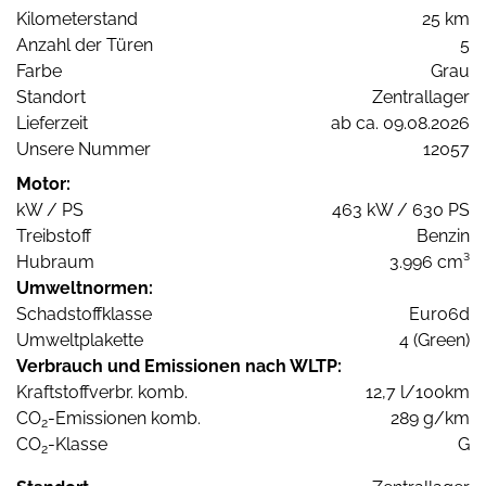
Kilometerstand
25 km
Anzahl der Türen
5
Farbe
Grau
Standort
Zentrallager
Lieferzeit
ab ca. 09.08.2026
Unsere Nummer
12057
Motor:
kW / PS
463 kW / 630 PS
Treibstoff
Benzin
Hubraum
3.996 cm³
Umweltnormen:
Schadstoffklasse
Euro6d
Umweltplakette
4 (Green)
Verbrauch und Emissionen nach WLTP:
Kraftstoffverbr. komb.
12,7 l/100km
CO
-Emissionen komb.
289 g/km
2
CO
-Klasse
G
2