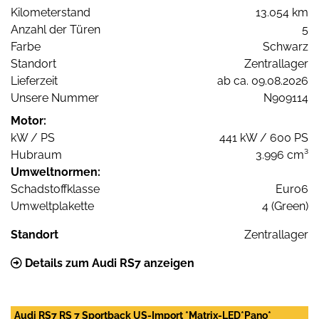
Kilometerstand
13.054 km
Anzahl der Türen
5
Farbe
Schwarz
Standort
Zentrallager
Lieferzeit
ab ca. 09.08.2026
Unsere Nummer
N909114
Motor:
kW / PS
441 kW / 600 PS
Hubraum
3.996 cm³
Umweltnormen:
Schadstoffklasse
Euro6
Umweltplakette
4 (Green)
Standort
Zentrallager
Details zum Audi RS7 anzeigen
Audi RS7 RS 7 Sportback US-Import *Matrix-LED*Pano*