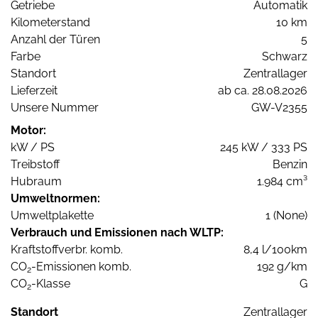
Getriebe
Automatik
Kilometerstand
10 km
Anzahl der Türen
5
Farbe
Schwarz
Standort
Zentrallager
Lieferzeit
ab ca. 28.08.2026
Unsere Nummer
GW-V2355
Motor:
kW / PS
245 kW / 333 PS
Treibstoff
Benzin
Hubraum
1.984 cm³
Umweltnormen:
Umweltplakette
1 (None)
Verbrauch und Emissionen nach WLTP:
Kraftstoffverbr. komb.
8,4 l/100km
CO
-Emissionen komb.
192 g/km
2
CO
-Klasse
G
2
Standort
Zentrallager