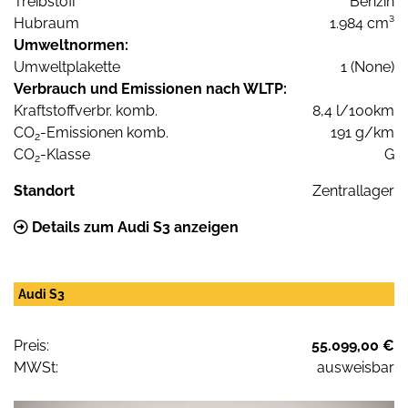
Treibstoff
Benzin
Hubraum
1.984 cm³
Umweltnormen:
Umweltplakette
1 (None)
Verbrauch und Emissionen nach WLTP:
Kraftstoffverbr. komb.
8,4 l/100km
CO
-Emissionen komb.
191 g/km
2
CO
-Klasse
G
2
Standort
Zentrallager
Details zum Audi S3 anzeigen
Audi S3
Preis:
55.099,00 €
MWSt:
ausweisbar