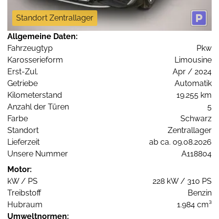
Standort Zentrallager
Allgemeine Daten:
Fahrzeugtyp
Pkw
Karosserieform
Limousine
Erst-Zul.
Apr / 2024
Getriebe
Automatik
Kilometerstand
19.255 km
Anzahl der Türen
5
Farbe
Schwarz
Standort
Zentrallager
Lieferzeit
ab ca. 09.08.2026
Unsere Nummer
A118804
Motor:
kW / PS
228 kW / 310 PS
Treibstoff
Benzin
Hubraum
1.984 cm³
Umweltnormen: