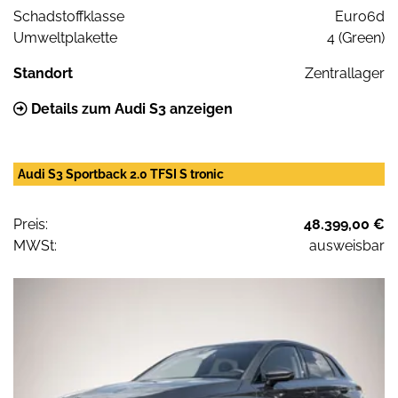
Schadstoffklasse
Euro6d
Umweltplakette
4 (Green)
Standort
Zentrallager
Details zum Audi S3 anzeigen
Audi S3 Sportback 2.0 TFSI S tronic
Preis:
48.399,00 €
MWSt:
ausweisbar