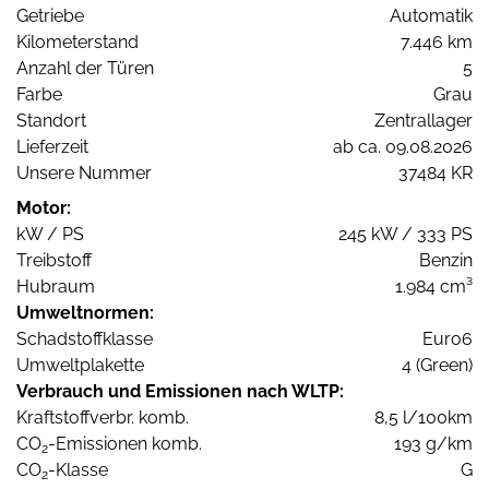
Getriebe
Automatik
Kilometerstand
7.446 km
Anzahl der Türen
5
Farbe
Grau
Standort
Zentrallager
Lieferzeit
ab ca. 09.08.2026
Unsere Nummer
37484 KR
Motor:
kW / PS
245 kW / 333 PS
Treibstoff
Benzin
Hubraum
1.984 cm³
Umweltnormen:
Schadstoffklasse
Euro6
Umweltplakette
4 (Green)
Verbrauch und Emissionen nach WLTP:
Kraftstoffverbr. komb.
8,5 l/100km
CO
-Emissionen komb.
193 g/km
2
CO
-Klasse
G
2