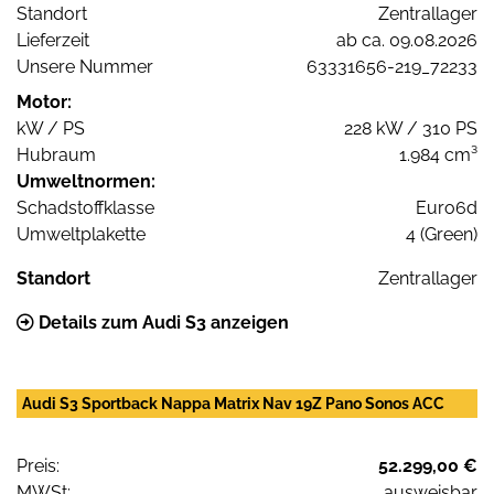
Standort
Zentrallager
Lieferzeit
ab ca. 09.08.2026
Unsere Nummer
63331656-219_72233
Motor:
kW / PS
228 kW / 310 PS
Hubraum
1.984 cm³
Umweltnormen:
Schadstoffklasse
Euro6d
Umweltplakette
4 (Green)
Standort
Zentrallager
Details zum Audi S3 anzeigen
Audi S3 Sportback Nappa Matrix Nav 19Z Pano Sonos ACC
Preis:
52.299,00 €
MWSt:
ausweisbar