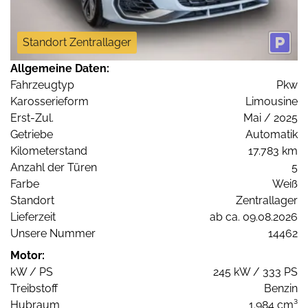
Standort Zentrallager
Allgemeine Daten:
Fahrzeugtyp
Pkw
Karosserieform
Limousine
Erst-Zul.
Mai / 2025
Getriebe
Automatik
Kilometerstand
17.783 km
Anzahl der Türen
5
Farbe
Weiß
Standort
Zentrallager
Lieferzeit
ab ca. 09.08.2026
Unsere Nummer
14462
Motor:
kW / PS
245 kW / 333 PS
Treibstoff
Benzin
Hubraum
1.984 cm³