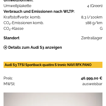
Umweltnormen:
Umweltplakette
4 (Green)
Verbrauch und Emissionen nach WLTP:
Kraftstoffverbr. komb.
8,3 l/100km
CO
-Emissionen komb.
188 g/km
2
CO
-Klasse
G
2
Standort
Zentrallager
Details zum Audi S3 anzeigen
Audi S3 TFSI Sportback quattro S tronic NAVI RFK PANO
Preis:
46.999,00 €
MWSt:
ausweisbar