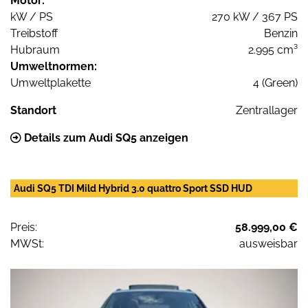
Motor:
kW / PS
270 kW / 367 PS
Treibstoff
Benzin
Hubraum
2.995 cm³
Umweltnormen:
Umweltplakette
4 (Green)
Standort
Zentrallager
Details zum Audi SQ5 anzeigen
Audi SQ5 TDI Mild Hybrid 3.0 quattro Sport SSD HUD
Preis:
58.999,00 €
MWSt:
ausweisbar