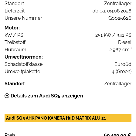
Standort
Zentrallager
Lieferzeit
ab ca. 09.08.2026
Unsere Nummer
G0025626
Motor:
kW / PS
251 kW / 341 PS
Treibstoff
Diesel
Hubraum
2.967 cm³
Umweltnormen:
Schadstoffklasse
Euro6d
Umweltplakette
4 (Green)
Standort
Zentrallager
Details zum Audi SQ5 anzeigen
Audi SQ5 AHK PANO KAMERA HuD MATRIX ALU 21
Preis:
69.499,00 €