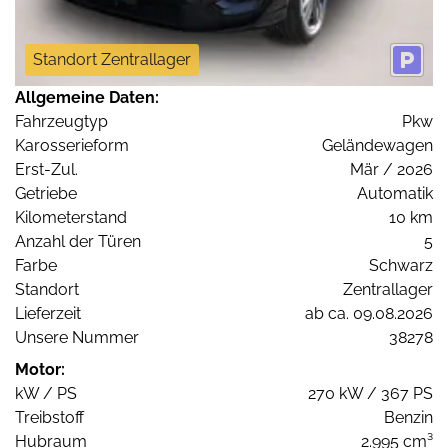
Standort Zentrallager
Allgemeine Daten:
Fahrzeugtyp
Pkw
Karosserieform
Geländewagen
Erst-Zul.
Mär / 2026
Getriebe
Automatik
Kilometerstand
10 km
Anzahl der Türen
5
Farbe
Schwarz
Standort
Zentrallager
Lieferzeit
ab ca. 09.08.2026
Unsere Nummer
38278
Motor:
kW / PS
270 kW / 367 PS
Treibstoff
Benzin
Hubraum
2.995 cm³