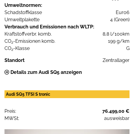
Umweltnormen:
Schadstoffklasse
Euro6
Umweltplakette
4 (Green)
Verbrauch und Emissionen nach WLTP:
Kraftstoffverbr. komb.
8,8 l/100km
CO
-Emissionen komb.
199 g/km
2
CO
-Klasse
G
2
Standort
Zentrallager
Details zum Audi SQ5 anzeigen
Audi SQ5 TFSI S tronic
Preis:
76.499,00 €
MWSt:
ausweisbar