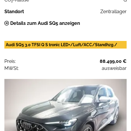
2
Standort
Zentrallager
Details zum Audi SQ5 anzeigen
Audi SQ5 3.0 TFSI Q S tronic LED+/Luft/ACC/Standhzg./
Preis:
88.499,00 €
MWSt:
ausweisbar