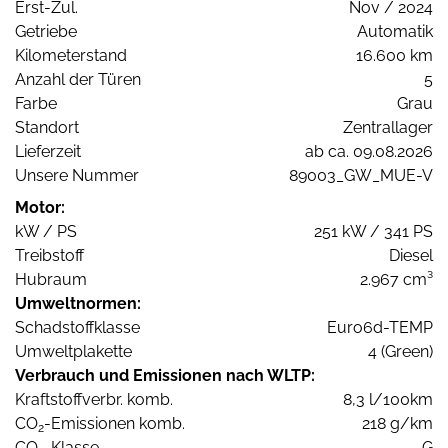
Erst-Zul.
Nov / 2024
Getriebe
Automatik
Kilometerstand
16.600 km
Anzahl der Türen
5
Farbe
Grau
Standort
Zentrallager
Lieferzeit
ab ca. 09.08.2026
Unsere Nummer
89003_GW_MUE-V
Motor:
kW / PS
251 kW / 341 PS
Treibstoff
Diesel
Hubraum
2.967 cm³
Umweltnormen:
Schadstoffklasse
Euro6d-TEMP
Umweltplakette
4 (Green)
Verbrauch und Emissionen nach WLTP:
Kraftstoffverbr. komb.
8,3 l/100km
CO
-Emissionen komb.
218 g/km
2
CO
-Klasse
G