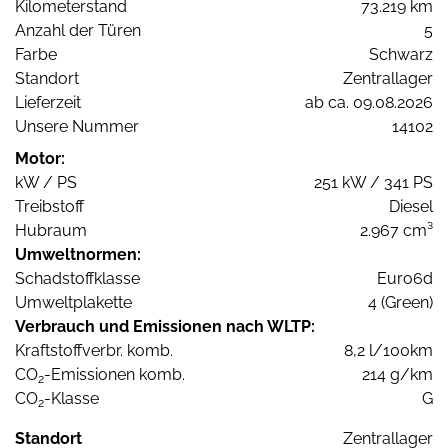
Kilometerstand
73.219 km
Anzahl der Türen
5
Farbe
Schwarz
Standort
Zentrallager
Lieferzeit
ab ca. 09.08.2026
Unsere Nummer
14102
Motor:
kW / PS
251 kW / 341 PS
Treibstoff
Diesel
Hubraum
2.967 cm³
Umweltnormen:
Schadstoffklasse
Euro6d
Umweltplakette
4 (Green)
Verbrauch und Emissionen nach WLTP:
Kraftstoffverbr. komb.
8,2 l/100km
CO
-Emissionen komb.
214 g/km
2
CO
-Klasse
G
2
Standort
Zentrallager