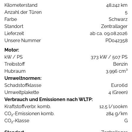
Kilometerstand
48.242 km
Anzahl der Türen
5
Farbe
Schwarz
Standort
Zentrallager
Lieferzeit
ab ca. 09.08.2026
Unsere Nummer
PD042358
Motor:
kW / PS
373 kW / 507 PS
Treibstoff
Benzin
Hubraum
3.996 cm³
Umweltnormen:
Schadstoffklasse
Euro6d
Umweltplakette
4 (Green)
Verbrauch und Emissionen nach WLTP:
Kraftstoffverbr. komb.
12,5 l/100km
CO
-Emissionen komb.
284 g/km
2
CO
-Klasse
G
2