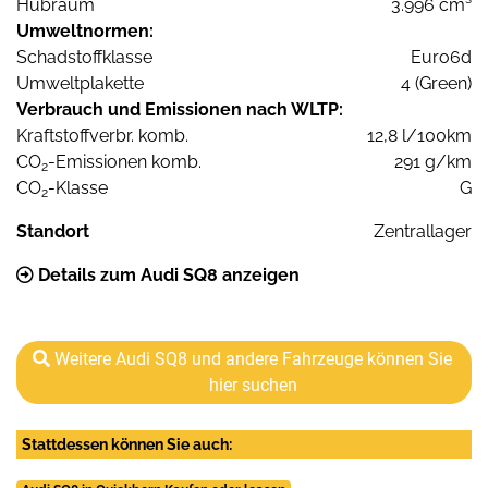
Hubraum
3.996 cm³
Umweltnormen:
Schadstoffklasse
Euro6d
Umweltplakette
4 (Green)
Verbrauch und Emissionen nach WLTP:
Kraftstoffverbr. komb.
12,8 l/100km
CO
-Emissionen komb.
291 g/km
2
CO
-Klasse
G
2
Standort
Zentrallager
Details zum Audi SQ8 anzeigen
Weitere Audi SQ8 und andere Fahrzeuge können Sie
hier suchen
Stattdessen können Sie auch: