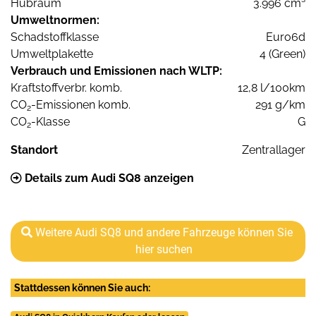
Hubraum
3.996 cm³
Umweltnormen:
Schadstoffklasse
Euro6d
Umweltplakette
4 (Green)
Verbrauch und Emissionen nach WLTP:
Kraftstoffverbr. komb.
12,8 l/100km
CO
-Emissionen komb.
291 g/km
2
CO
-Klasse
G
2
Standort
Zentrallager
Details zum Audi SQ8 anzeigen
Weitere Audi SQ8 und andere Fahrzeuge können Sie
hier suchen
Stattdessen können Sie auch: