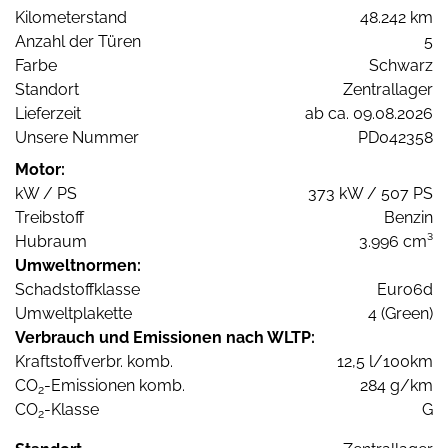
Kilometerstand
48.242 km
Anzahl der Türen
5
Farbe
Schwarz
Standort
Zentrallager
Lieferzeit
ab ca. 09.08.2026
Unsere Nummer
PD042358
Motor:
kW / PS
373 kW / 507 PS
Treibstoff
Benzin
Hubraum
3.996 cm³
Umweltnormen:
Schadstoffklasse
Euro6d
Umweltplakette
4 (Green)
Verbrauch und Emissionen nach WLTP:
Kraftstoffverbr. komb.
12,5 l/100km
CO
-Emissionen komb.
284 g/km
2
CO
-Klasse
G
2