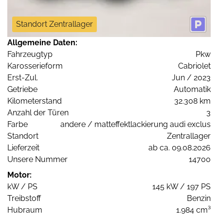
Standort Zentrallager
Allgemeine Daten:
Fahrzeugtyp
Pkw
Karosserieform
Cabriolet
Erst-Zul.
Jun / 2023
Getriebe
Automatik
Kilometerstand
32.308 km
Anzahl der Türen
3
Farbe
andere / matteffektlackierung audi exclus
Standort
Zentrallager
Lieferzeit
ab ca. 09.08.2026
Unsere Nummer
14700
Motor:
kW / PS
145 kW / 197 PS
Treibstoff
Benzin
Hubraum
1.984 cm³