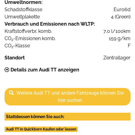
Umweltnormen:
Schadstoffklasse
Euro6d
Umweltplakette
4 (Green)
Verbrauch und Emissionen nach WLTP:
Kraftstoffverbr. komb.
7,0 l/100km
CO
-Emissionen komb.
159 g/km
2
CO
-Klasse
F
2
Standort
Zentrallager
Details zum Audi TT anzeigen
Weitere Audi TT und andere Fahrzeuge können Sie
hier suchen
Stattdessen können Sie auch:
Audi TT in Quickborn Kaufen oder leasen