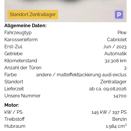
Standort Zentrallager
Allgemeine Daten:
Fahrzeugtyp
Pkw
Karosserieform
Cabriolet
Erst-Zul.
Jun / 2023
Getriebe
Automatik
Kilometerstand
32.308 km
Anzahl der Türen
3
Farbe
andere / matteffektlackierung audi exclus
Standort
Zentrallager
Lieferzeit
ab ca. 09.08.2026
Unsere Nummer
14700
Motor:
kW / PS
145 kW / 197 PS
Treibstoff
Benzin
Hubraum
1.984 cm³