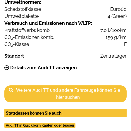
Umweltnormen:
Schadstoffklasse
Euro6d
Umweltplakette
4 (Green)
Verbrauch und Emissionen nach WLTP:
Kraftstoffverbr. komb.
7,0 l/100km
CO
-Emissionen komb.
159 g/km
2
CO
-Klasse
F
2
Standort
Zentrallager
Details zum Audi TT anzeigen
Weitere Audi TT und andere Fahrzeuge können Sie
hier suchen
Stattdessen können Sie auch:
Audi TT in Quickborn Kaufen oder leasen