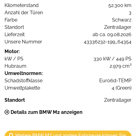
Kilometerstand
52.300 km
Anzahl der Türen
3
Farbe
Schwarz
Standort
Zentrallager
Lieferzeit
ab ca. 09.08.2026
Unsere Nummer
43336232-199_64354
Motor:
kW / PS
330 kW / 449 PS
Hubraum
2.979 cm³
Umweltnormen:
Schadstoffklasse
Euro6d-TEMP
Umweltplakette
4 (Green)
Standort
Zentrallager
Details zum BMW M2 anzeigen
Weitere BMW M2 und andere Fahrzeuge können Sie