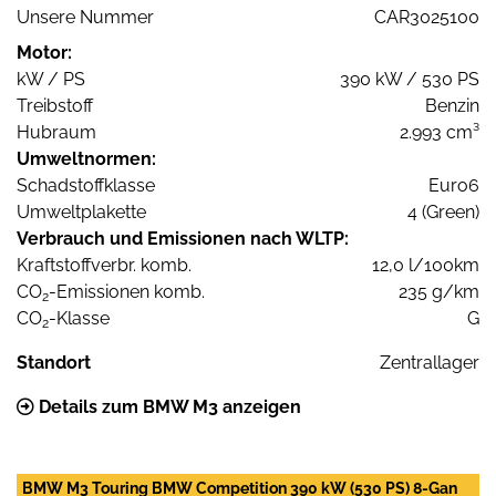
Unsere Nummer
CAR3025100
Motor:
kW / PS
390 kW / 530 PS
Treibstoff
Benzin
Hubraum
2.993 cm³
Umweltnormen:
Schadstoffklasse
Euro6
Umweltplakette
4 (Green)
Verbrauch und Emissionen nach WLTP:
Kraftstoffverbr. komb.
12,0 l/100km
CO
-Emissionen komb.
235 g/km
2
CO
-Klasse
G
2
Standort
Zentrallager
Details zum BMW M3 anzeigen
BMW M3 Touring BMW Competition 390 kW (530 PS) 8-Gan