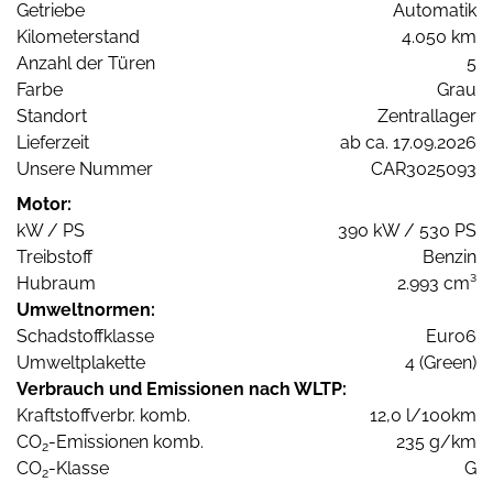
Getriebe
Automatik
Kilometerstand
4.050 km
Anzahl der Türen
5
Farbe
Grau
Standort
Zentrallager
Lieferzeit
ab ca. 17.09.2026
Unsere Nummer
CAR3025093
Motor:
kW / PS
390 kW / 530 PS
Treibstoff
Benzin
Hubraum
2.993 cm³
Umweltnormen:
Schadstoffklasse
Euro6
Umweltplakette
4 (Green)
Verbrauch und Emissionen nach WLTP:
Kraftstoffverbr. komb.
12,0 l/100km
CO
-Emissionen komb.
235 g/km
2
CO
-Klasse
G
2