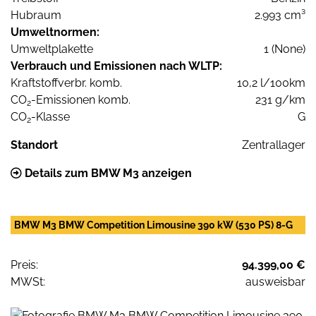
Hubraum
2.993 cm³
Umweltnormen:
Umweltplakette
1 (None)
Verbrauch und Emissionen nach WLTP:
Kraftstoffverbr. komb.
10,2 l/100km
CO
-Emissionen komb.
231 g/km
2
CO
-Klasse
G
2
Standort
Zentrallager
Details zum BMW M3 anzeigen
BMW M3 BMW Competition Limousine 390 kW (530 PS) 8-G
Preis:
94.399,00 €
MWSt:
ausweisbar