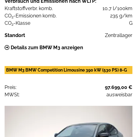
Verbrauch und Emissionen nach WLTP:
Kraftstoffverbr. komb.
10,7 l/100km
CO
-Emissionen komb.
235 g/km
2
CO
-Klasse
G
2
Standort
Zentrallager
Details zum BMW M3 anzeigen
BMW M3 BMW Competition Limousine 390 kW (530 PS) 8-G
Preis:
97.699,00 €
MWSt:
ausweisbar