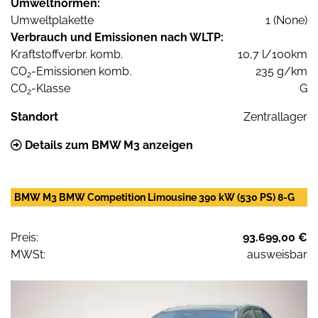
Umweltnormen:
Umweltplakette
1 (None)
Verbrauch und Emissionen nach WLTP:
Kraftstoffverbr. komb.
10,7 l/100km
CO
-Emissionen komb.
235 g/km
2
CO
-Klasse
G
2
Standort
Zentrallager
Details zum BMW M3 anzeigen
BMW M3 BMW Competition Limousine 390 kW (530 PS) 8-G
Preis:
93.699,00 €
MWSt:
ausweisbar