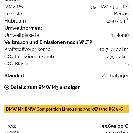
kW / PS
390 kW / 530 PS
Treibstoff
Benzin
Hubraum
2.993 cm³
Umweltnormen:
Umweltplakette
1 (None)
Verbrauch und Emissionen nach WLTP:
Kraftstoffverbr. komb.
10,7 l/100km
CO
-Emissionen komb.
235 g/km
2
CO
-Klasse
G
2
Standort
Zentrallager
Details zum BMW M3 anzeigen
BMW M3 BMW Competition Limousine 390 kW (530 PS) 8-G
Preis:
93.699,00 €