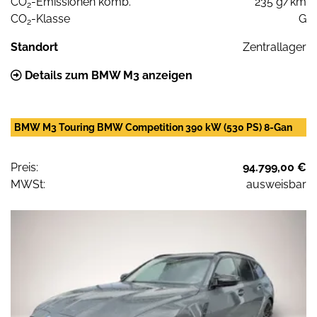
CO
-Emissionen komb.
235 g/km
2
CO
-Klasse
G
2
Standort
Zentrallager
Details zum BMW M3 anzeigen
BMW M3 Touring BMW Competition 390 kW (530 PS) 8-Gan
Preis:
94.799,00 €
MWSt:
ausweisbar