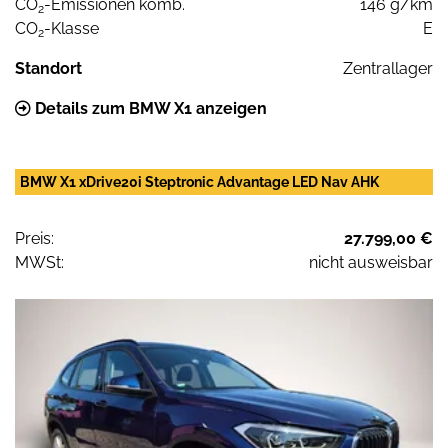
CO
-Emissionen komb.
146 g/km
2
CO
-Klasse
E
2
Standort
Zentrallager
Details zum BMW X1 anzeigen
BMW X1 xDrive20i Steptronic Advantage LED Nav AHK
Preis:
27.799,00 €
MWSt:
nicht ausweisbar