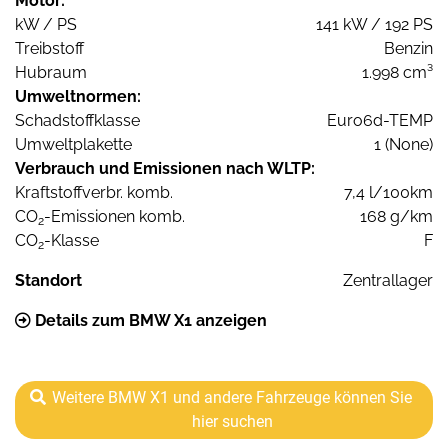
Motor:
kW / PS
141 kW / 192 PS
Treibstoff
Benzin
Hubraum
1.998 cm³
Umweltnormen:
Schadstoffklasse
Euro6d-TEMP
Umweltplakette
1 (None)
Verbrauch und Emissionen nach WLTP:
Kraftstoffverbr. komb.
7,4 l/100km
CO
-Emissionen komb.
168 g/km
2
CO
-Klasse
F
2
Standort
Zentrallager
Details zum BMW X1 anzeigen
Weitere BMW X1 und andere Fahrzeuge können Sie
hier suchen