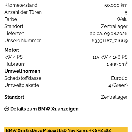
Kilometerstand
50.000 km
Anzahl der Türen
5
Farbe
Weiß
Standort
Zentrallager
Lieferzeit
ab ca. 09.08.2026
Unsere Nummer
63331187_71669
Motor:
kW / PS
115 kW / 156 PS
Hubraum
1.499 cm³
Umweltnormen:
Schadstoffklasse
Euro6d
Umweltplakette
4 (Green)
Standort
Zentrallager
Details zum BMW X1 anzeigen
BMW X1 18i sDrive M Sport LED Nav Kam eHK SHZ 18Z