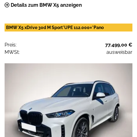
Details zum BMW X5 anzeigen
BMW X5 xDrive 30d M Sport*UPE 112.000¤*Pano
Preis:
77.499,00 €
MWSt:
ausweisbar