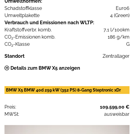
Umweltnormen:
Schadstoffklasse
Euro6
Umweltplakette
4 (Green)
Verbrauch und Emissionen nach WLTP:
Kraftstoffverbr. komb.
7,1 l/100km
CO
-Emissionen komb.
186 g/km
2
CO
-Klasse
G
2
Standort
Zentrallager
Details zum BMW X5 anzeigen
BMW X5 BMW 40d 259 kW (352 PS) 8-Gang Steptronic xDr
Preis:
109.599,00 €
MWSt:
ausweisbar