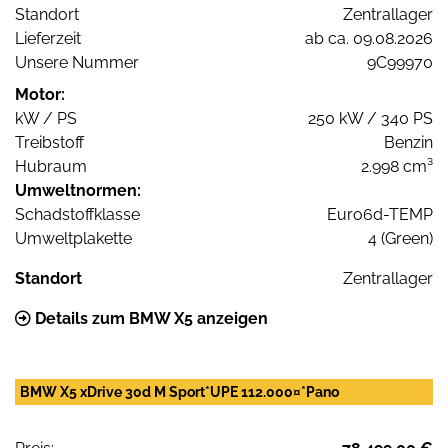
Standort
Zentrallager
Lieferzeit
ab ca. 09.08.2026
Unsere Nummer
9C99970
Motor:
kW / PS
250 kW / 340 PS
Treibstoff
Benzin
Hubraum
2.998 cm³
Umweltnormen:
Schadstoffklasse
Euro6d-TEMP
Umweltplakette
4 (Green)
Standort
Zentrallager
Details zum BMW X5 anzeigen
BMW X5 xDrive 30d M Sport*UPE 112.000¤*Pano