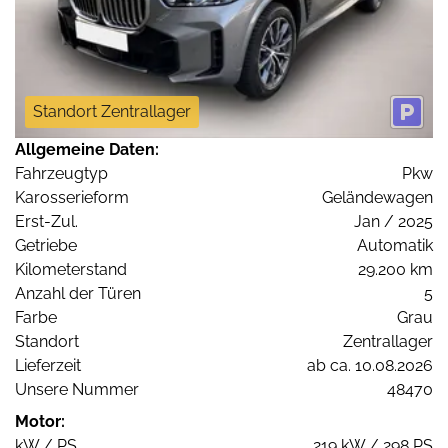
Standort Zentrallager
Allgemeine Daten:
Fahrzeugtyp
Pkw
Karosserieform
Geländewagen
Erst-Zul.
Jan / 2025
Getriebe
Automatik
Kilometerstand
29.200 km
Anzahl der Türen
5
Farbe
Grau
Standort
Zentrallager
Lieferzeit
ab ca. 10.08.2026
Unsere Nummer
48470
Motor:
kW / PS
219 kW / 298 PS