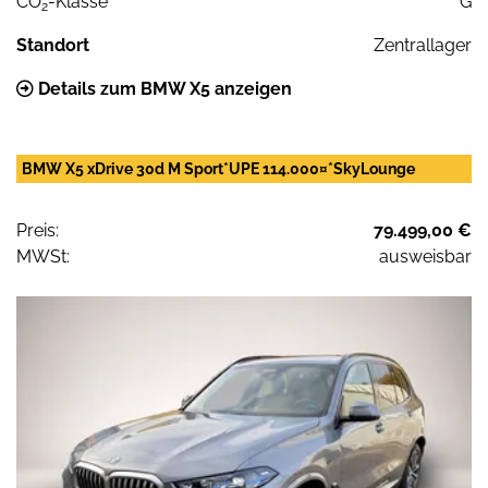
CO
-Klasse
G
2
Standort
Zentrallager
Details zum BMW X5 anzeigen
BMW X5 xDrive 30d M Sport*UPE 114.000¤*SkyLounge
Preis:
79.499,00 €
MWSt:
ausweisbar