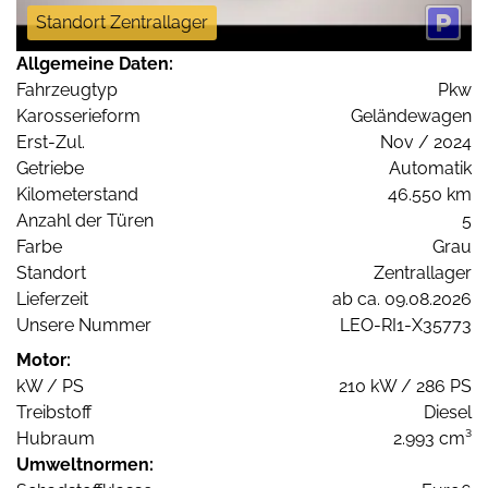
Standort Zentrallager
Allgemeine Daten:
Fahrzeugtyp
Pkw
Karosserieform
Geländewagen
Erst-Zul.
Nov / 2024
Getriebe
Automatik
Kilometerstand
46.550 km
Anzahl der Türen
5
Farbe
Grau
Standort
Zentrallager
Lieferzeit
ab ca. 09.08.2026
Unsere Nummer
LEO-RI1-X35773
Motor:
kW / PS
210 kW / 286 PS
Treibstoff
Diesel
Hubraum
2.993 cm³
Umweltnormen: