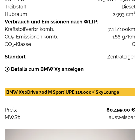
Treibstoff
Diesel
Hubraum
2.993 cm³
Verbrauch und Emissionen nach WLTP:
Kraftstoffverbr. komb.
7,1 l/100km
CO
-Emissionen komb.
186 g/km
2
CO
-Klasse
G
2
Standort
Zentrallager
Details zum BMW X5 anzeigen
BMW X5 xDrive 30d M Sport*UPE 115.000¤*SkyLounge
Preis:
80.499,00 €
MWSt:
ausweisbar