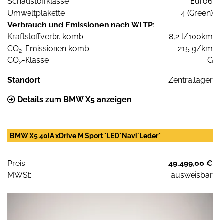
Schadstoffklasse
Euro6
Umweltplakette
4 (Green)
Verbrauch und Emissionen nach WLTP:
Kraftstoffverbr. komb.
8,2 l/100km
CO
-Emissionen komb.
215 g/km
2
CO
-Klasse
G
2
Standort
Zentrallager
Details zum BMW X5 anzeigen
BMW X5 40iA xDrive M Sport *LED*Navi*Leder*
Preis:
49.499,00 €
MWSt:
ausweisbar