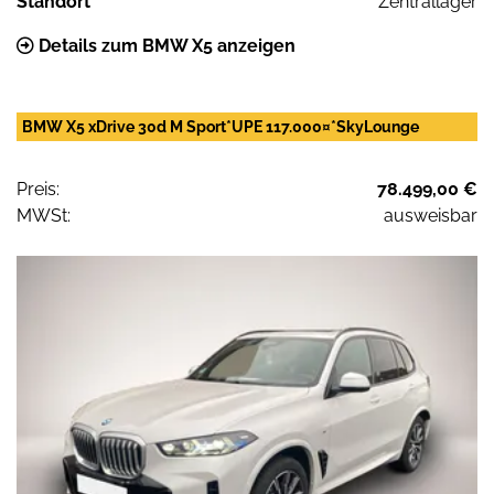
Standort
Zentrallager
Details zum BMW X5 anzeigen
BMW X5 xDrive 30d M Sport*UPE 117.000¤*SkyLounge
Preis:
78.499,00 €
MWSt:
ausweisbar