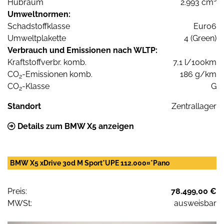
Hubraum
2.993 cm³
Umweltnormen:
Schadstoffklasse
Euro6
Umweltplakette
4 (Green)
Verbrauch und Emissionen nach WLTP:
Kraftstoffverbr. komb.
7,1 l/100km
CO
-Emissionen komb.
186 g/km
2
CO
-Klasse
G
2
Standort
Zentrallager
Details zum BMW X5 anzeigen
BMW X5 xDrive 30d M Sport*UPE 112.000¤*Pano
Preis:
78.499,00 €
MWSt:
ausweisbar