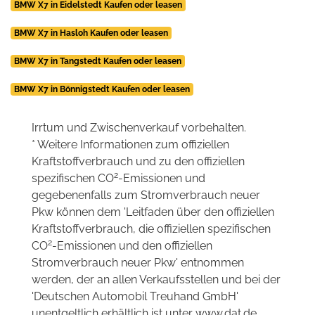
BMW X7 in Eidelstedt Kaufen oder leasen
BMW X7 in Hasloh Kaufen oder leasen
BMW X7 in Tangstedt Kaufen oder leasen
BMW X7 in Bönnigstedt Kaufen oder leasen
Irrtum und Zwischenverkauf vorbehalten.
* Weitere Informationen zum offiziellen
Kraftstoffverbrauch und zu den offiziellen
2
spezifischen CO
-Emissionen und
gegebenenfalls zum Stromverbrauch neuer
Pkw können dem 'Leitfaden über den offiziellen
Kraftstoffverbrauch, die offiziellen spezifischen
2
CO
-Emissionen und den offiziellen
Stromverbrauch neuer Pkw' entnommen
werden, der an allen Verkaufsstellen und bei der
'Deutschen Automobil Treuhand GmbH'
unentgeltlich erhältlich ist unter www.dat.de.