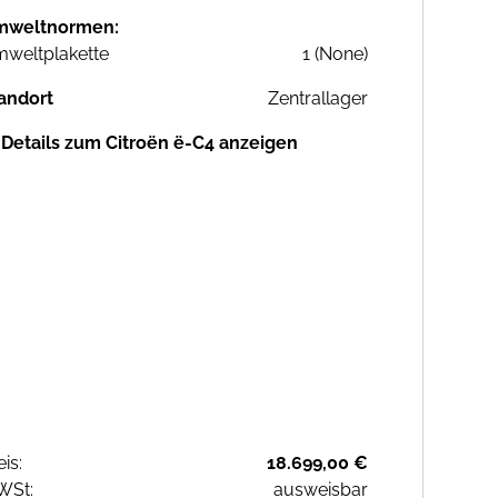
mweltnormen:
weltplakette
1 (None)
andort
Zentrallager
Details zum Citroën ë-C4 anzeigen
eis:
18.699,00 €
WSt:
ausweisbar