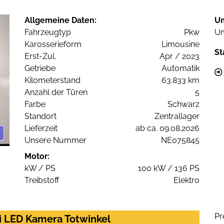
Allgemeine Daten:
U
Fahrzeugtyp
Pkw
Um
Karosserieform
Limousine
St
Erst-Zul.
Apr / 2023
Getriebe
Automatik
Kilometerstand
63.833 km
Anzahl der Türen
5
Farbe
Schwarz
Standort
Zentrallager
Lieferzeit
ab ca. 09.08.2026
Unsere Nummer
NE075845
Motor:
kW / PS
100 kW / 136 PS
Treibstoff
Elektro
Pr
i LED Kamera Totwinkel