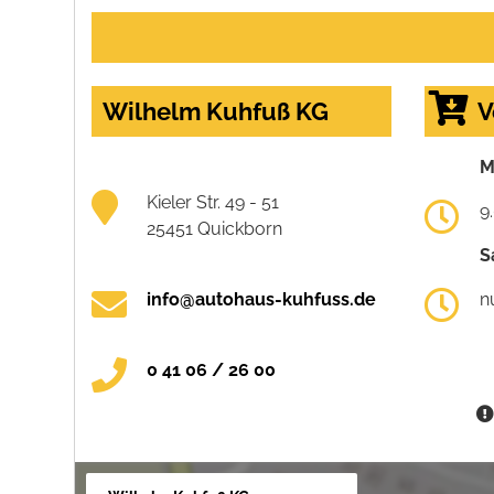
Wilhelm Kuhfuß KG
V
M
Kieler Str. 49 - 51
9
25451 Quickborn
S
info@autohaus-kuhfuss.de
n
0 41 06 / 26 00