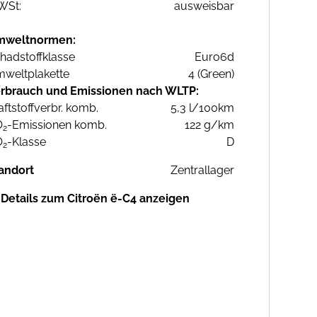
WSt:
ausweisbar
mweltnormen:
hadstoffklasse
Euro6d
weltplakette
4 (Green)
rbrauch und Emissionen nach WLTP:
aftstoffverbr. komb.
5,3 l/100km
O
-Emissionen komb.
122 g/km
2
O
-Klasse
D
2
andort
Zentrallager
Details zum Citroën ë-C4 anzeigen