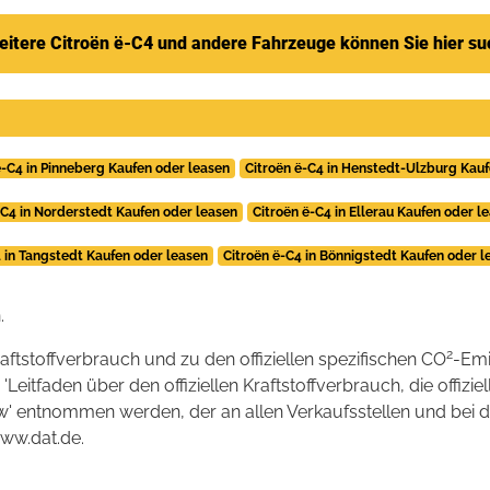
itere Citroën ë-C4 und andere Fahrzeuge können Sie hier s
ë-C4 in Pinneberg Kaufen oder leasen
Citroën ë-C4 in Henstedt-Ulzburg Kauf
-C4 in Norderstedt Kaufen oder leasen
Citroën ë-C4 in Ellerau Kaufen oder l
4 in Tangstedt Kaufen oder leasen
Citroën ë-C4 in Bönnigstedt Kaufen oder l
.
2
raftstoffverbrauch und zu den offiziellen spezifischen CO
-Emi
tfaden über den offiziellen Kraftstoffverbrauch, die offizie
kw' entnommen werden, der an allen Verkaufsstellen und bei
www.dat.de.