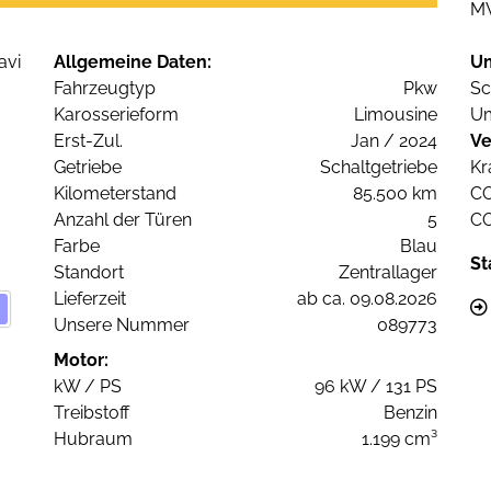
M
Allgemeine Daten:
U
Fahrzeugtyp
Pkw
Sc
Karosserieform
Limousine
Um
Erst-Zul.
Jan / 2024
Ve
Getriebe
Schaltgetriebe
Kr
Kilometerstand
85.500 km
C
Anzahl der Türen
5
C
Farbe
Blau
St
Standort
Zentrallager
Lieferzeit
ab ca. 09.08.2026
Unsere Nummer
089773
Motor:
kW / PS
96 kW / 131 PS
Treibstoff
Benzin
Hubraum
1.199 cm³