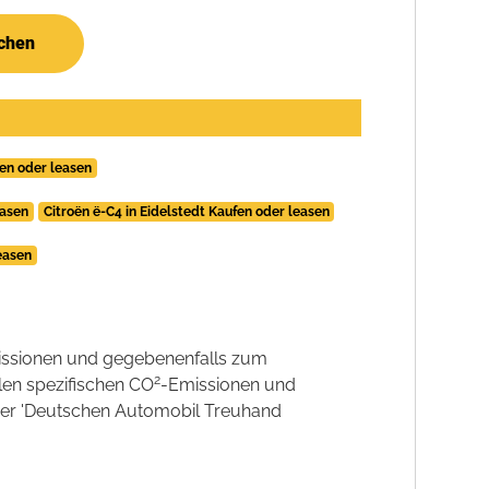
uchen
en oder leasen
easen
Citroën ë-C4 in Eidelstedt Kaufen oder leasen
easen
ssionen und gegebenenfalls zum
2
llen spezifischen CO
-Emissionen und
 der 'Deutschen Automobil Treuhand