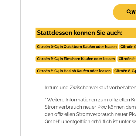
We
Stattdessen können Sie auch:
Citroën ë-C4 in Quickborn Kaufen oder leasen
Citroën 
Citroën ë-C4 in Elmshorn Kaufen oder leasen
Citroën ë
Citroën ë-C4 in Hasloh Kaufen oder leasen
Citroën ë-C
Irrtum und Zwischenverkauf vorbehalten
* Weitere Informationen zum offiziellen K
Stromverbrauch neuer Pkw können dem 'Lei
den offiziellen Stromverbrauch neuer P
GmbH' unentgeltlich erhältlich ist unter 