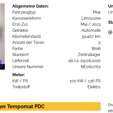
Allgemeine Daten:
U
Fahrzeugtyp
Pkw
Um
Karosserieform
Limousine
St
Erst-Zul.
Mai / 2023
Getriebe
Automatik
Kilometerstand
39.467 km
Anzahl der Türen
5
Farbe
Weiß
Standort
Zentrallager
Lieferzeit
ab ca. 09.08.2026
Unsere Nummer
NE060762
Motor:
kW / PS
100 kW / 136 PS
Treibstoff
Elektro
Pr
rger Tempomat PDC
M