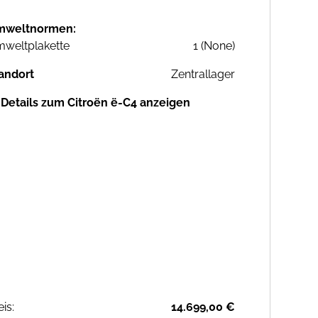
mweltnormen:
weltplakette
1 (None)
andort
Zentrallager
Details zum Citroën ë-C4 anzeigen
eis:
14.699,00 €