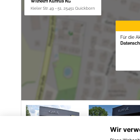
Wilhelm Kuhfuß KG
Kieler Str. 49 - 51, 25451 Quickborn
Für die A
Datenschu
Wir verw