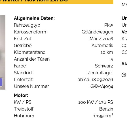
M
Allgemeine Daten:
U
Fahrzeugtyp
Pkw
Um
Karosserieform
Geländewagen
Ve
Erst-Zul.
Mär / 2026
Kr
Getriebe
Automatik
C
Kilometerstand
10 km
C
Anzahl der Türen
5
St
Farbe
Schwarz
Standort
Zentrallager
Lieferzeit
ab ca. 18.09.2026
Unsere Nummer
GW-V4094
Motor:
kW / PS
100 kW / 136 PS
Treibstoff
Benzin
Hubraum
1.199 cm³