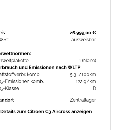
eis:
26.999,00 €
WSt:
ausweisbar
mweltnormen:
weltplakette
1 (None)
rbrauch und Emissionen nach WLTP:
aftstoffverbr. komb.
5,3 l/100km
O
-Emissionen komb.
122 g/km
2
O
-Klasse
D
2
andort
Zentrallager
Details zum Citroën C3 Aircross anzeigen