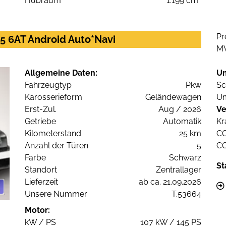
Hubraum
1.199 cm³
Pr
45 6AT Android Auto*Navi
M
Allgemeine Daten:
U
Fahrzeugtyp
Pkw
Sc
Karosserieform
Geländewagen
Um
Erst-Zul.
Aug / 2026
Ve
Getriebe
Automatik
Kr
Kilometerstand
25 km
C
Anzahl der Türen
5
C
Farbe
Schwarz
St
Standort
Zentrallager
Lieferzeit
ab ca. 21.09.2026
Unsere Nummer
T.53664
Motor:
kW / PS
107 kW / 145 PS