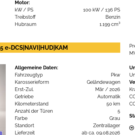
Motor:
kW / PS
100 kW / 136 PS
Treibstoff
Benzin
Hubraum
1.199 cm³
Pr
145 e-DCS|NAVI|HUD|KAM
M
Allgemeine Daten:
U
Fahrzeugtyp
Pkw
Um
Karosserieform
Geländewagen
Ve
Erst-Zul.
Mär / 2026
Kr
Getriebe
Automatik
C
Kilometerstand
50 km
C
Anzahl der Türen
5
St
Farbe
Grau
Standort
Zentrallager
Lieferzeit
ab ca. 09.08.2026