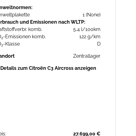
mweltnormen:
weltplakette
1 (None)
rbrauch und Emissionen nach WLTP:
aftstoffverbr. komb.
5,4 l/100km
O
-Emissionen komb.
122 g/km
2
O
-Klasse
D
2
andort
Zentrallager
Details zum Citroën C3 Aircross anzeigen
eis:
27.699,00 €