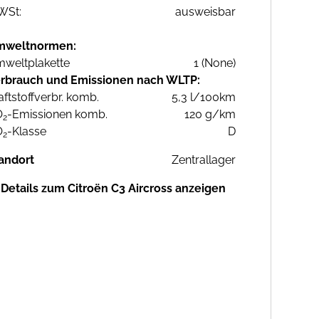
WSt:
ausweisbar
mweltnormen:
weltplakette
1 (None)
rbrauch und Emissionen nach WLTP:
aftstoffverbr. komb.
5,3 l/100km
O
-Emissionen komb.
120 g/km
2
O
-Klasse
D
2
andort
Zentrallager
Details zum Citroën C3 Aircross anzeigen