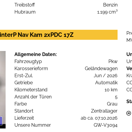
Treibstoff
Benzin
Hubraum
1.199 cm³
Pr
WinterP Nav Kam 2xPDC 17Z
M
Allgemeine Daten:
U
Fahrzeugtyp
Pkw
Um
Karosserieform
Geländewagen
Ve
Erst-Zul.
Jun / 2026
Kr
Getriebe
Automatik
C
Kilometerstand
10 km
C
Anzahl der Türen
5
St
Farbe
Grau
Standort
Zentrallager
Lieferzeit
ab ca. 07.10.2026
Unsere Nummer
GW-V3094