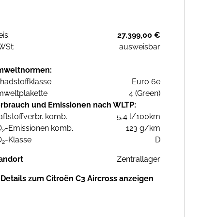
eis:
27.399,00 €
WSt:
ausweisbar
mweltnormen:
hadstoffklasse
Euro 6e
weltplakette
4 (Green)
rbrauch und Emissionen nach WLTP:
aftstoffverbr. komb.
5,4 l/100km
O
-Emissionen komb.
123 g/km
2
O
-Klasse
D
2
andort
Zentrallager
Details zum Citroën C3 Aircross anzeigen