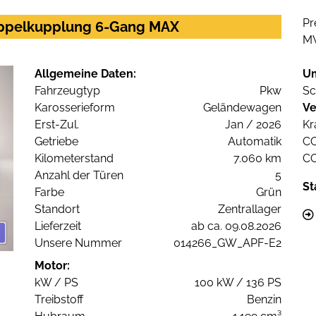
Pr
Doppelkupplung 6-Gang MAX
M
Allgemeine Daten:
U
Fahrzeugtyp
Pkw
Sc
Karosserieform
Geländewagen
Ve
Erst-Zul.
Jan / 2026
Kr
Getriebe
Automatik
C
Kilometerstand
7.060 km
C
Anzahl der Türen
5
St
Farbe
Grün
Standort
Zentrallager
Lieferzeit
ab ca. 09.08.2026
Unsere Nummer
014266_GW_APF-E2
Motor:
kW / PS
100 kW / 136 PS
Treibstoff
Benzin