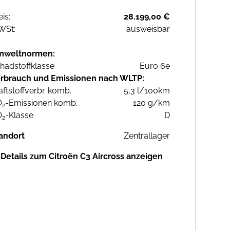
eis:
28.199,00 €
WSt:
ausweisbar
mweltnormen:
hadstoffklasse
Euro 6e
rbrauch und Emissionen nach WLTP:
aftstoffverbr. komb.
5,3 l/100km
O
-Emissionen komb.
120 g/km
2
O
-Klasse
D
2
andort
Zentrallager
Details zum Citroën C3 Aircross anzeigen