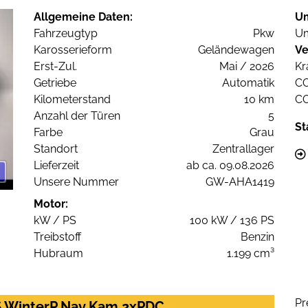
Allgemeine Daten:
U
Fahrzeugtyp
Pkw
Um
Karosserieform
Geländewagen
Ve
Erst-Zul.
Mai / 2026
Kr
Getriebe
Automatik
C
Kilometerstand
10 km
C
Anzahl der Türen
5
St
Farbe
Grau
Standort
Zentrallager
Lieferzeit
ab ca. 09.08.2026
Unsere Nummer
GW-AHA1419
Motor:
kW / PS
100 kW / 136 PS
Treibstoff
Benzin
Hubraum
1.199 cm³
Pr
7S WinterP Nav Kam 2xPDC