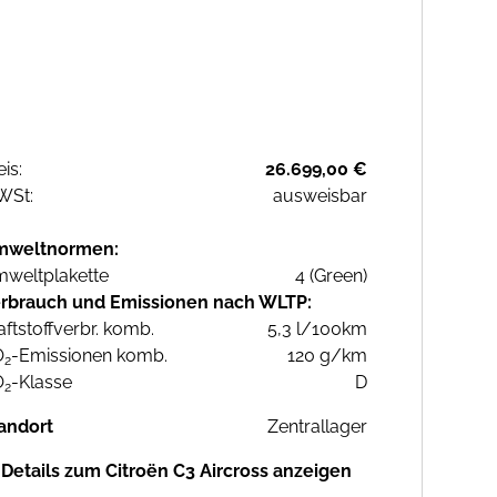
eis:
26.699,00 €
WSt:
ausweisbar
mweltnormen:
weltplakette
4 (Green)
rbrauch und Emissionen nach WLTP:
aftstoffverbr. komb.
5,3 l/100km
O
-Emissionen komb.
120 g/km
2
O
-Klasse
D
2
andort
Zentrallager
Details zum Citroën C3 Aircross anzeigen