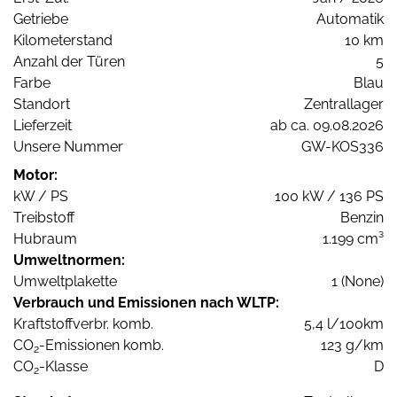
Getriebe
Automatik
Kilometerstand
10 km
Anzahl der Türen
5
Farbe
Blau
Standort
Zentrallager
Lieferzeit
ab ca. 09.08.2026
Unsere Nummer
GW-KOS336
Motor:
kW / PS
100 kW / 136 PS
Treibstoff
Benzin
Hubraum
1.199 cm³
Umweltnormen:
Umweltplakette
1 (None)
Verbrauch und Emissionen nach WLTP:
Kraftstoffverbr. komb.
5,4 l/100km
CO
-Emissionen komb.
123 g/km
2
CO
-Klasse
D
2