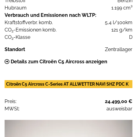
Treibstoff
Benzin
Hubraum
1.199 cm³
Verbrauch und Emissionen nach WLTP:
Kraftstoffverbr. komb.
5,4 l/100km
CO
-Emissionen komb.
121 g/km
2
CO
-Klasse
D
2
Standort
Zentrallager
Details zum Citroën C5 Aircross anzeigen
Citroën C5 Aircross C-Series AT ALLWETTER NAVI SHZ PDC K
Preis:
24.499,00 €
MWSt:
ausweisbar