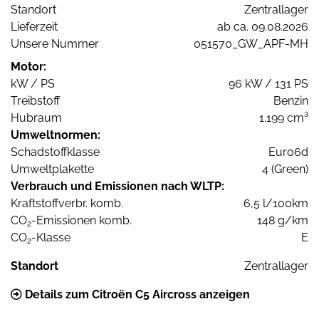
Standort
Zentrallager
Lieferzeit
ab ca. 09.08.2026
Unsere Nummer
051570_GW_APF-MH
Motor:
kW / PS
96 kW / 131 PS
Treibstoff
Benzin
Hubraum
1.199 cm³
Umweltnormen:
Schadstoffklasse
Euro6d
Umweltplakette
4 (Green)
Verbrauch und Emissionen nach WLTP:
Kraftstoffverbr. komb.
6,5 l/100km
CO
-Emissionen komb.
148 g/km
2
CO
-Klasse
E
2
Standort
Zentrallager
Details zum Citroën C5 Aircross anzeigen