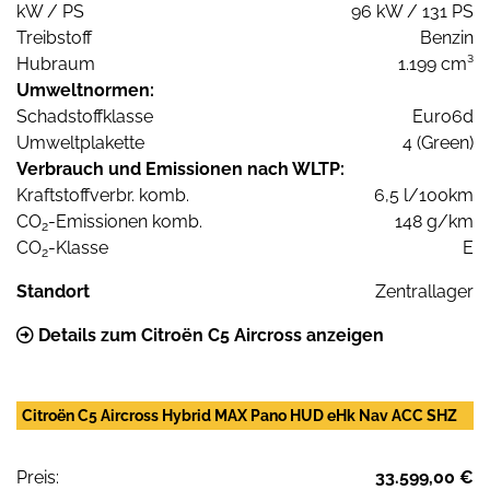
kW / PS
96 kW / 131 PS
Treibstoff
Benzin
Hubraum
1.199 cm³
Umweltnormen:
Schadstoffklasse
Euro6d
Umweltplakette
4 (Green)
Verbrauch und Emissionen nach WLTP:
Kraftstoffverbr. komb.
6,5 l/100km
CO
-Emissionen komb.
148 g/km
2
CO
-Klasse
E
2
Standort
Zentrallager
Details zum Citroën C5 Aircross anzeigen
Citroën C5 Aircross Hybrid MAX Pano HUD eHk Nav ACC SHZ
Preis:
33.599,00 €