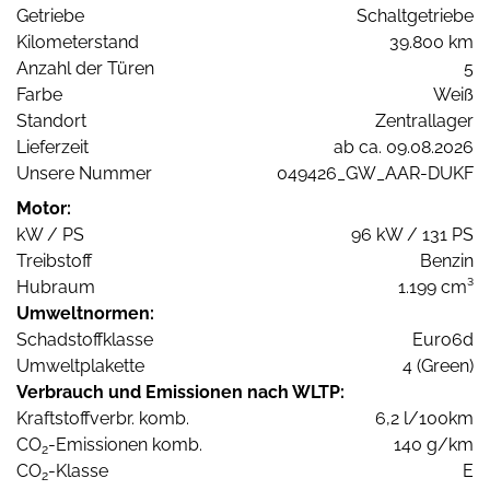
Getriebe
Schaltgetriebe
Kilometerstand
39.800 km
Anzahl der Türen
5
Farbe
Weiß
Standort
Zentrallager
Lieferzeit
ab ca. 09.08.2026
Unsere Nummer
049426_GW_AAR-DUKF
Motor:
kW / PS
96 kW / 131 PS
Treibstoff
Benzin
Hubraum
1.199 cm³
Umweltnormen:
Schadstoffklasse
Euro6d
Umweltplakette
4 (Green)
Verbrauch und Emissionen nach WLTP:
Kraftstoffverbr. komb.
6,2 l/100km
CO
-Emissionen komb.
140 g/km
2
CO
-Klasse
E
2