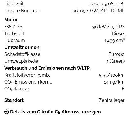
Lieferzeit
ab ca. 09.08.2026
Unsere Nummer
061652_GW_APF-DUME
Motor:
kW / PS
96 kW / 131 PS
Treibstoff
Diesel
Hubraum
1.499 cm³
Umweltnormen:
Schadstoffklasse
Euro6d
Umweltplakette
4 (Green)
Verbrauch und Emissionen nach WLTP:
Kraftstoffverbr. komb.
5,5 l/100km
CO
-Emissionen komb.
144 g/km
2
CO
-Klasse
E
2
Standort
Zentrallager
Details zum Citroën C5 Aircross anzeigen