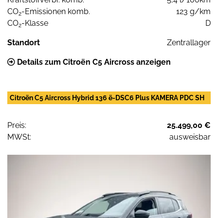
CO
-Emissionen komb.
123 g/km
2
CO
-Klasse
D
2
Standort
Zentrallager
Details zum Citroën C5 Aircross anzeigen
Citroën C5 Aircross Hybrid 136 ë-DSC6 Plus KAMERA PDC SH
Preis:
25.499,00 €
MWSt:
ausweisbar