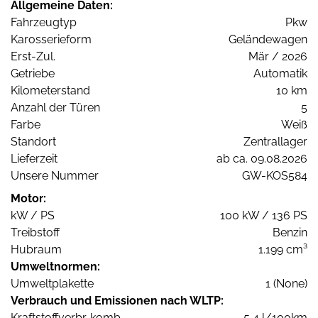
Allgemeine Daten:
Fahrzeugtyp
Pkw
Karosserieform
Geländewagen
Erst-Zul.
Mär / 2026
Getriebe
Automatik
Kilometerstand
10 km
Anzahl der Türen
5
Farbe
Weiß
Standort
Zentrallager
Lieferzeit
ab ca. 09.08.2026
Unsere Nummer
GW-KOS584
Motor:
kW / PS
100 kW / 136 PS
Treibstoff
Benzin
Hubraum
1.199 cm³
Umweltnormen:
Umweltplakette
1 (None)
Verbrauch und Emissionen nach WLTP:
Kraftstoffverbr. komb.
5,4 l/100km