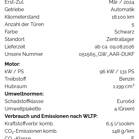
Erst-Zul.
Mär / 2024
Getriebe
Automatik
Kilometerstand
18.100 km
Anzahl der Türen
5
Farbe
Schwarz
Standort
Zentrallager
Lieferzeit
ab ca. 09.08.2026
Unsere Nummer
051565_GW_AAR-DUKF
Motor:
kW / PS
96 kW / 131 PS
Treibstoff
Benzin
Hubraum
1.199 cm³
Umweltnormen:
Schadstoffklasse
Euro6d
Umweltplakette
4 (Green)
Verbrauch und Emissionen nach WLTP:
Kraftstoffverbr. komb.
6,5 l/100km
CO
-Emissionen komb.
148 g/km
2
CO
-Klasse
E