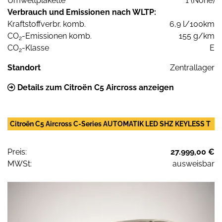
Umweltplakette
1 (None)
Verbrauch und Emissionen nach WLTP:
Kraftstoffverbr. komb.
6,9 l/100km
CO
-Emissionen komb.
155 g/km
2
CO
-Klasse
E
2
Standort
Zentrallager
Details zum Citroën C5 Aircross anzeigen
Citroën C5 Aircross C-Series AUTOMATIK LED SHZ KEYLESS T
Preis:
27.999,00 €
MWSt:
ausweisbar