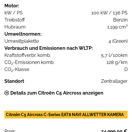
Motor:
kW / PS
100 kW / 136 PS
Treibstoff
Benzin
Hubraum
1.199 cm³
Umweltnormen:
Umweltplakette
4 (Green)
Verbrauch und Emissionen nach WLTP:
Kraftstoffverbr. komb.
5,7 l/100km
CO
-Emissionen komb.
128 g/km
2
CO
-Klasse
D
2
Standort
Zentrallager
Details zum Citroën C5 Aircross anzeigen
Citroën C5 Aircross C-Series EAT8 NAVI ALLWETTER KAMERA
Preis:
24.999,00 €