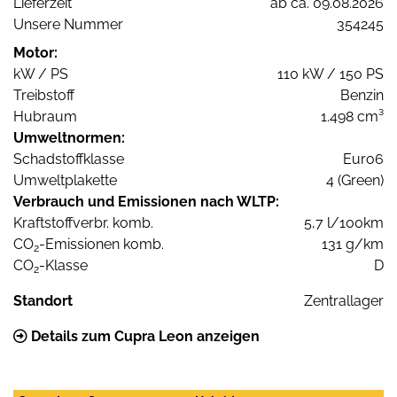
Lieferzeit
ab ca. 09.08.2026
Unsere Nummer
354245
Motor:
kW / PS
110 kW / 150 PS
Treibstoff
Benzin
Hubraum
1.498 cm³
Umweltnormen:
Schadstoffklasse
Euro6
Umweltplakette
4 (Green)
Verbrauch und Emissionen nach WLTP:
Kraftstoffverbr. komb.
5,7 l/100km
CO
-Emissionen komb.
131 g/km
2
CO
-Klasse
D
2
Standort
Zentrallager
Details zum Cupra Leon anzeigen