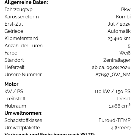
Allgemeine Daten:
Fahrzeugtyp
Pkw
Karosserieform
Kombi
Erst-Zul.
Jul / 2025
Getriebe
Automatik
Kilometerstand
23.460 km
Anzahl der Türen
5
Farbe
Weiß
Standort
Zentrallager
Lieferzeit
ab ca. 09.08.2026
Unsere Nummer
87697_GW_NM
Motor:
kW / PS
110 kW / 150 PS
Treibstoff
Diesel
Hubraum
1.968 cm³
Umweltnormen:
Schadstoffklasse
Euro6d-TEMP
Umweltplakette
4 (Green)
Verbrauch und Emissionen nach WLTP: