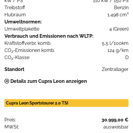
kW / PS
110 kW / 150 PS
Treibstoff
Benzin
Hubraum
1.498 cm³
Umweltnormen:
Umweltplakette
4 (Green)
Verbrauch und Emissionen nach WLTP:
Kraftstoffverbr. komb.
5,5 l/100km
CO
-Emissionen komb.
124 g/km
2
CO
-Klasse
D
2
Standort
Zentrallager
Details zum Cupra Leon anzeigen
Cupra Leon Sportstourer 2.0 TSI
Preis:
30.999,00 €
MWSt:
ausweisbar