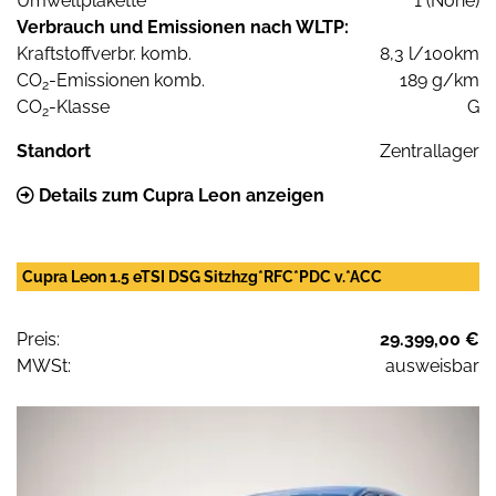
Umweltplakette
1 (None)
Verbrauch und Emissionen nach WLTP:
Kraftstoffverbr. komb.
8,3 l/100km
CO
-Emissionen komb.
189 g/km
2
CO
-Klasse
G
2
Standort
Zentrallager
Details zum Cupra Leon anzeigen
Cupra Leon 1.5 eTSI DSG Sitzhzg*RFC*PDC v.*ACC
Preis:
29.399,00 €
MWSt:
ausweisbar