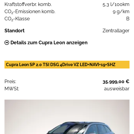
Kraftstoffverbr. komb.
5,3 l/100km
CO
-Emissionen komb.
9 g/km
2
CO
-Klasse
B
2
Standort
Zentrallager
Details zum Cupra Leon anzeigen
Cupra Leon SP 2.0 TSI DSG 4Drive VZ LED+NAVI+19+SHZ
Preis:
35.999,00 €
MWSt:
ausweisbar