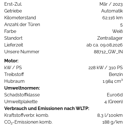
Erst-Zul.
Mär / 2023
Getriebe
Automatik
Kilometerstand
62.116 km
Anzahl der Türen
5
Farbe
Weiß
Standort
Zentrallager
Lieferzeit
ab ca. 09.08.2026
Unsere Nummer
88712_GW_IN
Motor:
kW / PS
228 kW / 310 PS
Treibstoff
Benzin
Hubraum
1.984 cm³
Umweltnormen:
Schadstoffklasse
Euro6d
Umweltplakette
4 (Green)
Verbrauch und Emissionen nach WLTP:
Kraftstoffverbr. komb.
8,3 l/100km
CO
-Emissionen komb.
188 g/km
2