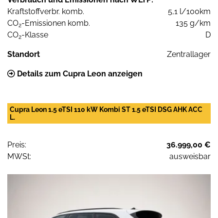
Kraftstoffverbr. komb.
5,1 l/100km
CO
-Emissionen komb.
135 g/km
2
CO
-Klasse
D
2
Standort
Zentrallager
Details zum Cupra Leon anzeigen
Cupra Leon 1.5 eTSI 110 kW Kombi ST 1.5 eTSI DSG AHK ACC
L.
Preis:
36.999,00 €
MWSt:
ausweisbar