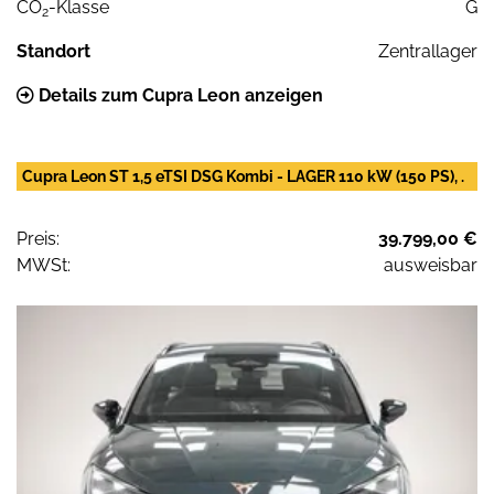
CO
-Klasse
G
2
Standort
Zentrallager
Details zum Cupra Leon anzeigen
Cupra Leon ST 1,5 eTSI DSG Kombi - LAGER 110 kW (150 PS), .
Preis:
39.799,00 €
MWSt:
ausweisbar