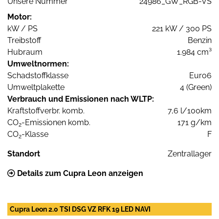
Unsere Nummer
24986_GW_RGB-VS
Motor:
kW / PS
221 kW / 300 PS
Treibstoff
Benzin
Hubraum
1.984 cm³
Umweltnormen:
Schadstoffklasse
Euro6
Umweltplakette
4 (Green)
Verbrauch und Emissionen nach WLTP:
Kraftstoffverbr. komb.
7,6 l/100km
CO
-Emissionen komb.
171 g/km
2
CO
-Klasse
F
2
Standort
Zentrallager
Details zum Cupra Leon anzeigen
Cupra Leon 2.0 TSI DSG VZ RFK 19 LED NAVI