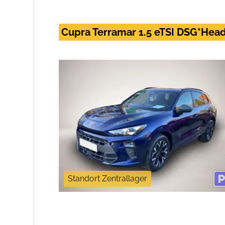
Cupra Terramar 1.5 eTSI DSG*He
Standort Zentrallager