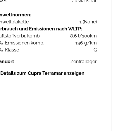
WSt:
ausweisbar
mweltnormen:
weltplakette
1 (None)
rbrauch und Emissionen nach WLTP:
aftstoffverbr. komb.
8,6 l/100km
O
-Emissionen komb.
196 g/km
2
O
-Klasse
G
2
andort
Zentrallager
Details zum Cupra Terramar anzeigen