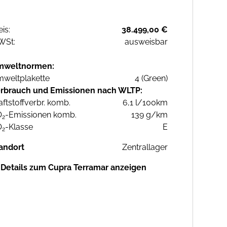
eis:
38.499,00 €
WSt:
ausweisbar
mweltnormen:
weltplakette
4 (Green)
rbrauch und Emissionen nach WLTP:
aftstoffverbr. komb.
6,1 l/100km
O
-Emissionen komb.
139 g/km
2
O
-Klasse
E
2
andort
Zentrallager
Details zum Cupra Terramar anzeigen