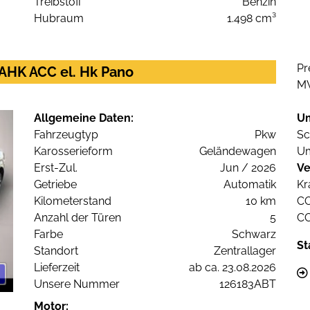
Treibstoff
Benzin
Hubraum
1.498 cm³
Pr
 AHK ACC el. Hk Pano
M
Allgemeine Daten:
U
Fahrzeugtyp
Pkw
Sc
Karosserieform
Geländewagen
Um
Erst-Zul.
Jun / 2026
Ve
Getriebe
Automatik
Kr
Kilometerstand
10 km
C
Anzahl der Türen
5
C
Farbe
Schwarz
St
Standort
Zentrallager
Lieferzeit
ab ca. 23.08.2026
Unsere Nummer
126183ABT
Motor: