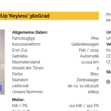
Pr
adUp*Keyless*360Grad
M
Allgemeine Daten:
U
Fahrzeugtyp
Pkw
Um
Karosserieform
Geländewagen
Ve
Erst-Zul.
Feb / 2025
Kr
Getriebe
Automatik
C
Kilometerstand
11.024 km
C
Anzahl der Türen
5
St
Farbe
Blau
Standort
Zentrallager
Lieferzeit
ab ca. 10.08.2026
Unsere Nummer
16805
Motor:
kW / PS
110 kW / 150 PS