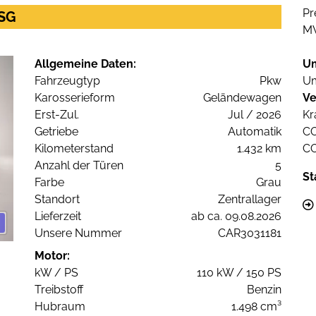
Pr
DSG
M
Allgemeine Daten:
U
Fahrzeugtyp
Pkw
Um
Karosserieform
Geländewagen
Ve
Erst-Zul.
Jul / 2026
Kr
Getriebe
Automatik
C
Kilometerstand
1.432 km
C
Anzahl der Türen
5
St
Farbe
Grau
Standort
Zentrallager
Lieferzeit
ab ca. 09.08.2026
Unsere Nummer
CAR3031181
Motor:
kW / PS
110 kW / 150 PS
Treibstoff
Benzin
Hubraum
1.498 cm³