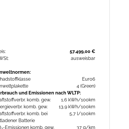
eis:
57.499,00 €
WSt:
ausweisbar
mweltnormen:
hadstoffklasse
Euro6
weltplakette
4 (Green)
rbrauch und Emissionen nach WLTP:
aftstoffverbr. komb. gew.
1,6 kWh/100km
ergieverbr. komb. gew.
13,9 kWh/100km
aftstoffverbr. komb. bei
5,7 l/100km
tladener Batterie
O
-Emissionen komb. gew.
37 g/km
2