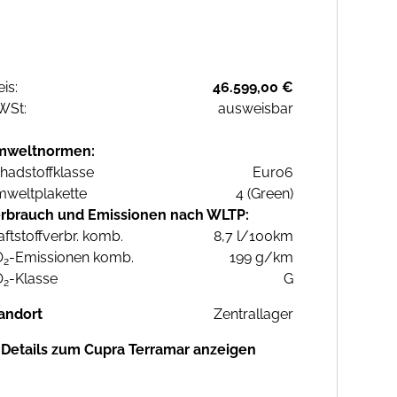
eis:
46.599,00 €
WSt:
ausweisbar
mweltnormen:
hadstoffklasse
Euro6
weltplakette
4 (Green)
rbrauch und Emissionen nach WLTP:
aftstoffverbr. komb.
8,7 l/100km
O
-Emissionen komb.
199 g/km
2
O
-Klasse
G
2
andort
Zentrallager
Details zum Cupra Terramar anzeigen