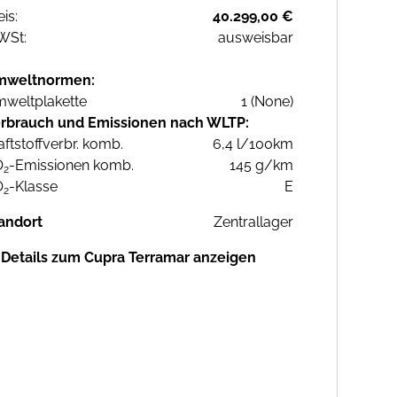
eis:
40.299,00 €
WSt:
ausweisbar
mweltnormen:
weltplakette
1 (None)
rbrauch und Emissionen nach WLTP:
aftstoffverbr. komb.
6,4 l/100km
O
-Emissionen komb.
145 g/km
2
O
-Klasse
E
2
andort
Zentrallager
Details zum Cupra Terramar anzeigen