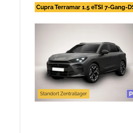
Cupra Terramar 1.5 eTSI 7-Gang-
Standort Zentrallager