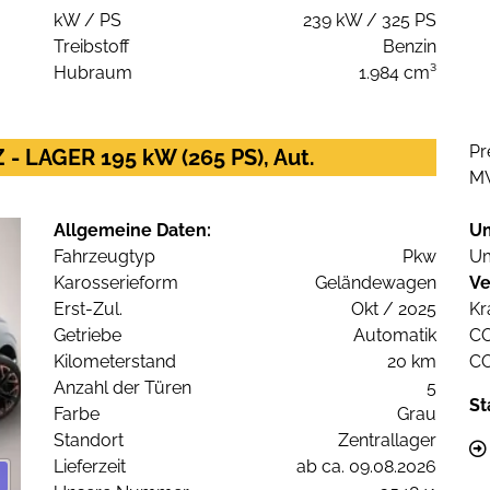
kW / PS
239 kW / 325 PS
Treibstoff
Benzin
Hubraum
1.984 cm³
Pr
 - LAGER 195 kW (265 PS), Aut.
M
Allgemeine Daten:
U
Fahrzeugtyp
Pkw
Um
Karosserieform
Geländewagen
Ve
Erst-Zul.
Okt / 2025
Kr
Getriebe
Automatik
C
Kilometerstand
20 km
C
Anzahl der Türen
5
St
Farbe
Grau
Standort
Zentrallager
Lieferzeit
ab ca. 09.08.2026