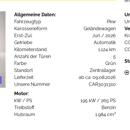
M
Allgemeine Daten:
U
Fahrzeugtyp
Pkw
Um
Karosserieform
Geländewagen
Ve
Erst-Zul.
Jun / 2026
Kr
Getriebe
Automatik
C
Kilometerstand
1.124 km
C
Anzahl der Türen
5
St
Farbe
Grün
Standort
Zentrallager
Lieferzeit
ab ca. 09.08.2026
Unsere Nummer
CAR3031310
Motor:
kW / PS
195 kW / 265 PS
Treibstoff
Benzin
Hubraum
1.984 cm³