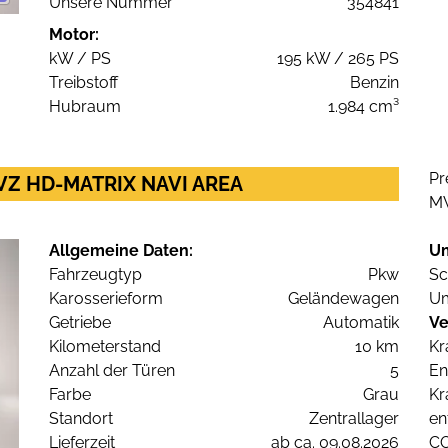
Unsere Nummer
354841
Motor:
kW / PS
195 kW / 265 PS
Treibstoff
Benzin
Hubraum
1.984 cm³
Pr
G VZ HD-MATRIX NAVI AREA
M
Allgemeine Daten:
U
Fahrzeugtyp
Pkw
Sc
Karosserieform
Geländewagen
Um
Getriebe
Automatik
Ve
Kilometerstand
10 km
Kr
Anzahl der Türen
5
En
Farbe
Grau
Kr
Standort
Zentrallager
en
Lieferzeit
ab ca. 09.08.2026
C