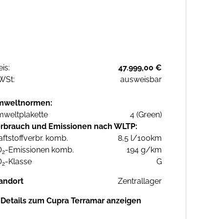
eis:
47.999,00 €
WSt:
ausweisbar
mweltnormen:
weltplakette
4 (Green)
rbrauch und Emissionen nach WLTP:
aftstoffverbr. komb.
8,5 l/100km
O
-Emissionen komb.
194 g/km
2
O
-Klasse
G
2
andort
Zentrallager
Details zum Cupra Terramar anzeigen