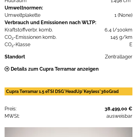
Hubraum
1.498 cm³
Umweltnormen:
Umweltplakette
1 (None)
Verbrauch und Emissionen nach WLTP:
Kraftstoffverbr. komb.
6,4 l/100km
CO
-Emissionen komb.
145 g/km
2
CO
-Klasse
E
2
Standort
Zentrallager
Details zum Cupra Terramar anzeigen
Cupra Terramar 1.5 eTSI DSG*HeadUp*Keyless*360Grad
Preis:
38.499,00 €
MWSt:
ausweisbar