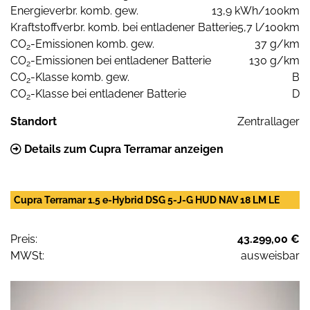
Energieverbr. komb. gew.
13,9 kWh/100km
Kraftstoffverbr. komb. bei entladener Batterie
5,7 l/100km
CO
-Emissionen komb. gew.
37 g/km
2
CO
-Emissionen bei entladener Batterie
130 g/km
2
CO
-Klasse komb. gew.
B
2
CO
-Klasse bei entladener Batterie
D
2
Standort
Zentrallager
Details zum Cupra Terramar anzeigen
Cupra Terramar 1.5 e-Hybrid DSG 5-J-G HUD NAV 18 LM LE
Preis:
43.299,00 €
MWSt:
ausweisbar