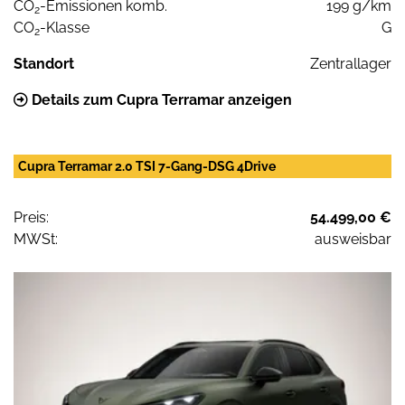
CO
-Emissionen komb.
199 g/km
2
CO
-Klasse
G
2
Standort
Zentrallager
Details zum Cupra Terramar anzeigen
Cupra Terramar 2.0 TSI 7-Gang-DSG 4Drive
Preis:
54.499,00 €
MWSt:
ausweisbar