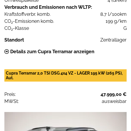
Umweltplakette
4 (Green)
Verbrauch und Emissionen nach WLTP:
Kraftstoffverbr. komb.
8,7 l/100km
CO
-Emissionen komb.
199 g/km
2
CO
-Klasse
G
2
Standort
Zentrallager
Details zum Cupra Terramar anzeigen
Cupra Terramar 2,0 TSI DSG 4x4 VZ - LAGER 195 kW (265 PS),
Aut.
Preis:
47.999,00 €
MWSt:
ausweisbar