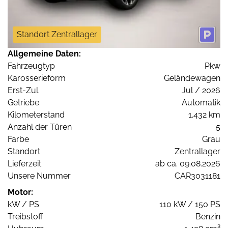
Standort Zentrallager
Allgemeine Daten:
Fahrzeugtyp
Pkw
Karosserieform
Geländewagen
Erst-Zul.
Jul / 2026
Getriebe
Automatik
Kilometerstand
1.432 km
Anzahl der Türen
5
Farbe
Grau
Standort
Zentrallager
Lieferzeit
ab ca. 09.08.2026
Unsere Nummer
CAR3031181
Motor:
kW / PS
110 kW / 150 PS
Treibstoff
Benzin