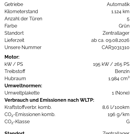
Getriebe
Automatik
Kilometerstand
1.124 km
Anzahl der Türen
5
Farbe
Grün
Standort
Zentrallager
Lieferzeit
ab ca. 09.08.2026
Unsere Nummer
CAR3031310
Motor:
kW / PS
195 kW / 265 PS
Treibstoff
Benzin
Hubraum
1.984 cm³
Umweltnormen:
Umweltplakette
1 (None)
Verbrauch und Emissionen nach WLTP:
Kraftstoffverbr. komb.
8,6 l/100km
CO
-Emissionen komb.
196 g/km
2
CO
-Klasse
G
2
Standort
Zentrallager