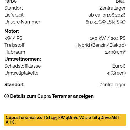
Farbe
Blau
Standort
Zentrallager
Lieferzeit
ab ca. 09.08.2026
Unsere Nummer
8973_GW_SR-SKO
Motor:
kW / PS
150 kW / 204 PS
Treibstoff
Hybrid (Benzin/Elektro)
Hubraum
1.498 cm³
Umweltnormen:
Schadstoffklasse
Euro6
Umweltplakette
4 (Green)
Standort
Zentrallager
Details zum Cupra Terramar anzeigen
Cupra Terramar 2.0 TSI 195 kW 4Drive VZ 2.0TSI 4Drive ABT
AHK .