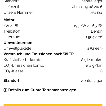
Standort
Zentrallager
Lieferzeit
ab ca. 09.08.2026
Unsere Nummer
354841
Motor:
kW / PS
195 kW / 265 PS
Treibstoff
Benzin
Hubraum
1.984 cm³
Umweltnormen:
Umweltplakette
4 (Green)
Verbrauch und Emissionen nach WLTP:
Kraftstoffverbr. komb.
8,5 l/100km
CO
-Emissionen komb.
194 g/km
2
CO
-Klasse
G
2
Standort
Zentrallager
Details zum Cupra Terramar anzeigen