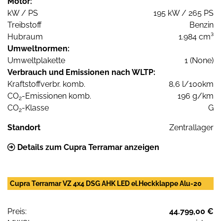
Motor:
kW / PS
195 kW / 265 PS
Treibstoff
Benzin
Hubraum
1.984 cm³
Umweltnormen:
Umweltplakette
1 (None)
Verbrauch und Emissionen nach WLTP:
Kraftstoffverbr. komb.
8,6 l/100km
CO
-Emissionen komb.
196 g/km
2
CO
-Klasse
G
2
Standort
Zentrallager
Details zum Cupra Terramar anzeigen
Cupra Terramar VZ 4x4 DSG AHK LED el.Heckklappe Alu-20
Preis:
44.799,00 €