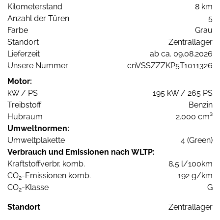
Kilometerstand
8 km
Anzahl der Türen
5
Farbe
Grau
Standort
Zentrallager
Lieferzeit
ab ca. 09.08.2026
Unsere Nummer
cnVSSZZZKP5T1011326
Motor:
kW / PS
195 kW / 265 PS
Treibstoff
Benzin
Hubraum
2.000 cm³
Umweltnormen:
Umweltplakette
4 (Green)
Verbrauch und Emissionen nach WLTP:
Kraftstoffverbr. komb.
8,5 l/100km
CO
-Emissionen komb.
192 g/km
2
CO
-Klasse
G
2
Standort
Zentrallager