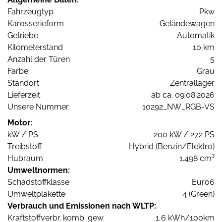
Fahrzeugtyp
Pkw
Karosserieform
Geländewagen
Getriebe
Automatik
Kilometerstand
10 km
Anzahl der Türen
5
Farbe
Grau
Standort
Zentrallager
Lieferzeit
ab ca. 09.08.2026
Unsere Nummer
10292_NW_RGB-VS
Motor:
kW / PS
200 kW / 272 PS
Treibstoff
Hybrid (Benzin/Elektro)
Hubraum
1.498 cm³
Umweltnormen:
Schadstoffklasse
Euro6
Umweltplakette
4 (Green)
Verbrauch und Emissionen nach WLTP:
Kraftstoffverbr. komb. gew.
1,6 kWh/100km