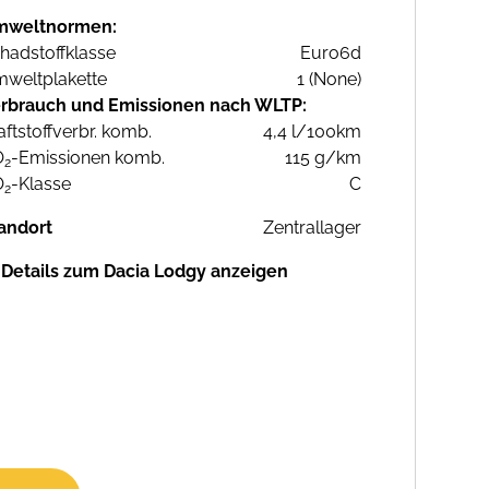
mweltnormen:
hadstoffklasse
Euro6d
weltplakette
1 (None)
rbrauch und Emissionen nach WLTP:
aftstoffverbr. komb.
4,4 l/100km
O
-Emissionen komb.
115 g/km
2
O
-Klasse
C
2
andort
Zentrallager
Details zum Dacia Lodgy anzeigen