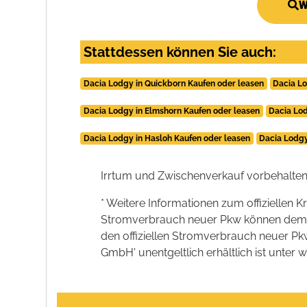
W
Stattdessen können Sie auch:
Dacia Lodgy in Quickborn Kaufen oder leasen
Dacia Lo
Dacia Lodgy in Elmshorn Kaufen oder leasen
Dacia Lod
Dacia Lodgy in Hasloh Kaufen oder leasen
Dacia Lodgy
Irrtum und Zwischenverkauf vorbehalten
* Weitere Informationen zum offiziellen K
Stromverbrauch neuer Pkw können dem 'Lei
den offiziellen Stromverbrauch neuer P
GmbH' unentgeltlich erhältlich ist unter 