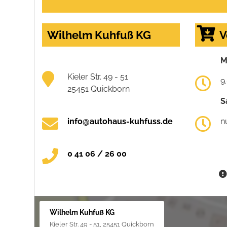
Wilhelm Kuhfuß KG
V
M
Kieler Str. 49 - 51
9
25451 Quickborn
S
info@autohaus-kuhfuss.de
n
0 41 06 / 26 00
Wilhelm Kuhfuß KG
Kieler Str. 49 - 51, 25451 Quickborn