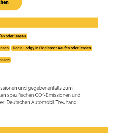
chen
fen oder leasen
easen
Dacia Lodgy in Eidelstedt Kaufen oder leasen
leasen
ssionen und gegebenenfalls zum
2
llen spezifischen CO
-Emissionen und
 der 'Deutschen Automobil Treuhand