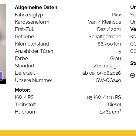
Allgemeine Daten:
U
Fahrzeugtyp
Pkw
Sc
Karosserieform
Van / Kleinbus
Um
Erst-Zul.
Dez / 2021
Ve
Getriebe
Schaltgetriebe
Kr
Kilometerstand
68.700 km
C
Anzahl der Türen
5
C
Farbe
Grau
St
Standort
Zentrallager
Lieferzeit
ab ca. 09.08.2026
Unsere Nummer
GW-OG240
Motor:
kW / PS
85 kW / 116 PS
Treibstoff
Diesel
Hubraum
1.461 cm³