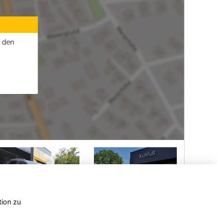
u den
tion zu