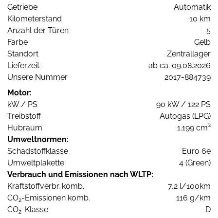
Getriebe
Automatik
Kilometerstand
10 km
Anzahl der Türen
5
Farbe
Gelb
Standort
Zentrallager
Lieferzeit
ab ca. 09.08.2026
Unsere Nummer
2017-884739
Motor:
kW / PS
90 kW / 122 PS
Treibstoff
Autogas (LPG)
Hubraum
1.199 cm³
Umweltnormen:
Schadstoffklasse
Euro 6e
Umweltplakette
4 (Green)
Verbrauch und Emissionen nach WLTP:
Kraftstoffverbr. komb.
7,2 l/100km
CO
-Emissionen komb.
116 g/km
2
CO
-Klasse
D
2