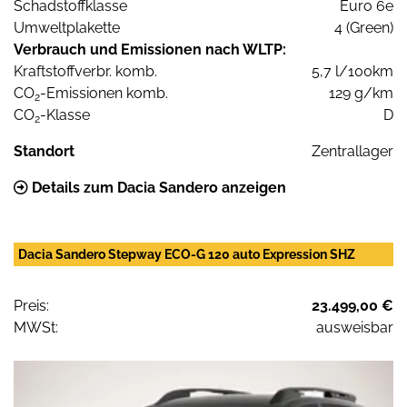
Schadstoffklasse
Euro 6e
Umweltplakette
4 (Green)
Verbrauch und Emissionen nach WLTP:
Kraftstoffverbr. komb.
5,7 l/100km
CO
-Emissionen komb.
129 g/km
2
CO
-Klasse
D
2
Standort
Zentrallager
Details zum Dacia Sandero anzeigen
Dacia Sandero Stepway ECO-G 120 auto Expression SHZ
Preis:
23.499,00 €
MWSt:
ausweisbar