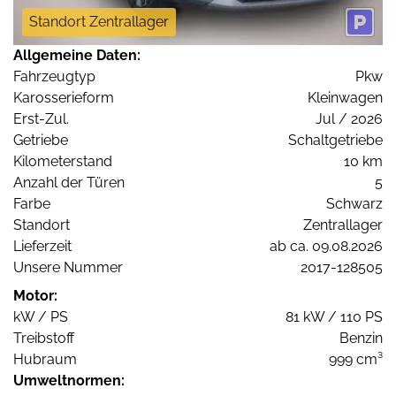
Standort Zentrallager
Allgemeine Daten:
Fahrzeugtyp
Pkw
Karosserieform
Kleinwagen
Erst-Zul.
Jul / 2026
Getriebe
Schaltgetriebe
Kilometerstand
10 km
Anzahl der Türen
5
Farbe
Schwarz
Standort
Zentrallager
Lieferzeit
ab ca. 09.08.2026
Unsere Nummer
2017-128505
Motor:
kW / PS
81 kW / 110 PS
Treibstoff
Benzin
Hubraum
999 cm³
Umweltnormen: