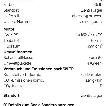
Farbe
Gelb
Standort
Zentrallager
Lieferzeit
ab ca. 09.08.2026
Unsere Nummer
2017-150027
Motor:
kW / PS
81 kW / 110 PS
Treibstoff
Benzin
Hubraum
999 cm³
Umweltnormen:
Schadstoffklasse
Euro 6e
Umweltplakette
4 (Green)
Verbrauch und Emissionen nach WLTP:
Kraftstoffverbr. komb.
5,7 l/100km
CO
-Emissionen komb.
129 g/km
2
CO
-Klasse
D
2
Standort
Zentrallager
Details zum Dacia Sandero anzeigen