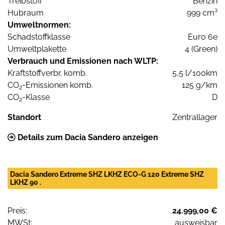
Treibstoff
Benzin
Hubraum
999 cm³
Umweltnormen:
Schadstoffklasse
Euro 6e
Umweltplakette
4 (Green)
Verbrauch und Emissionen nach WLTP:
Kraftstoffverbr. komb.
5,5 l/100km
CO
-Emissionen komb.
125 g/km
2
CO
-Klasse
D
2
Standort
Zentrallager
Details zum Dacia Sandero anzeigen
Dacia Sandero Extreme SHZ LKHZ ECO-G 120 Extreme SHZ
LKHZ 90 .
Preis:
24.999,00 €
MWSt:
ausweisbar