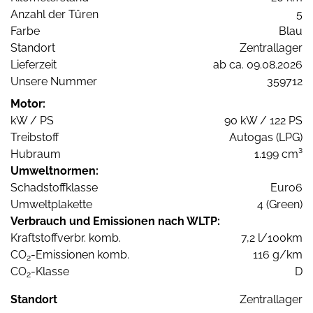
Anzahl der Türen
5
Farbe
Blau
Standort
Zentrallager
Lieferzeit
ab ca. 09.08.2026
Unsere Nummer
359712
Motor:
kW / PS
90 kW / 122 PS
Treibstoff
Autogas (LPG)
Hubraum
1.199 cm³
Umweltnormen:
Schadstoffklasse
Euro6
Umweltplakette
4 (Green)
Verbrauch und Emissionen nach WLTP:
Kraftstoffverbr. komb.
7,2 l/100km
CO
-Emissionen komb.
116 g/km
2
CO
-Klasse
D
2
Standort
Zentrallager