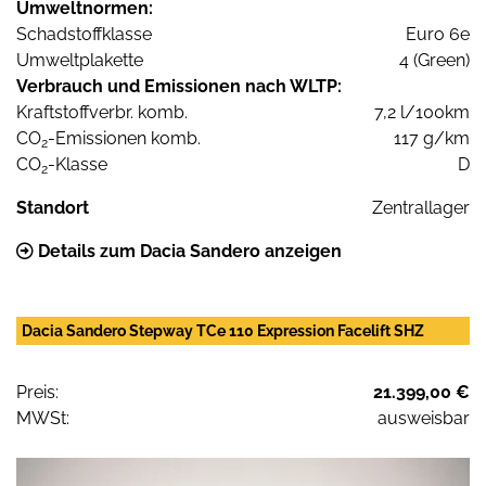
Umweltnormen:
Schadstoffklasse
Euro 6e
Umweltplakette
4 (Green)
Verbrauch und Emissionen nach WLTP:
Kraftstoffverbr. komb.
7,2 l/100km
CO
-Emissionen komb.
117 g/km
2
CO
-Klasse
D
2
Standort
Zentrallager
Details zum Dacia Sandero anzeigen
Dacia Sandero Stepway TCe 110 Expression Facelift SHZ
Preis:
21.399,00 €
MWSt:
ausweisbar