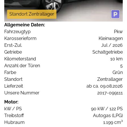
Standort Zentrallager
Allgemeine Daten:
Fahrzeugtyp
Pkw
Karosserieform
Kleinwagen
Erst-Zul.
Jul / 2026
Getriebe
Schaltgetriebe
Kilometerstand
10 km
Anzahl der Türen
5
Farbe
Grün
Standort
Zentrallager
Lieferzeit
ab ca. 09.08.2026
Unsere Nummer
2017-099111
Motor:
kW / PS
90 kW / 122 PS
Treibstoff
Autogas (LPG)
Hubraum
1.199 cm³