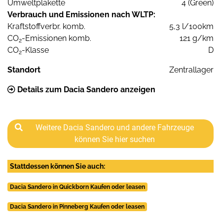
Umweltplakette
4 (Green)
Verbrauch und Emissionen nach WLTP:
Kraftstoffverbr. komb.
5,3 l/100km
CO
-Emissionen komb.
121 g/km
2
CO
-Klasse
D
2
Standort
Zentrallager
Details zum Dacia Sandero anzeigen
Weitere Dacia Sandero und andere Fahrzeuge
können Sie hier suchen
Stattdessen können Sie auch:
Dacia Sandero in Quickborn Kaufen oder leasen
Dacia Sandero in Pinneberg Kaufen oder leasen