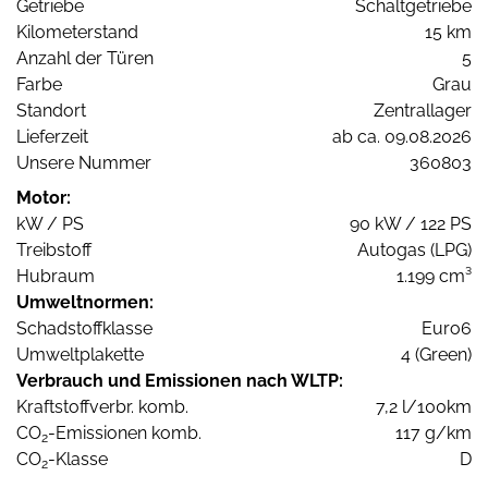
Getriebe
Schaltgetriebe
Kilometerstand
15 km
Anzahl der Türen
5
Farbe
Grau
Standort
Zentrallager
Lieferzeit
ab ca. 09.08.2026
Unsere Nummer
360803
Motor:
kW / PS
90 kW / 122 PS
Treibstoff
Autogas (LPG)
Hubraum
1.199 cm³
Umweltnormen:
Schadstoffklasse
Euro6
Umweltplakette
4 (Green)
Verbrauch und Emissionen nach WLTP:
Kraftstoffverbr. komb.
7,2 l/100km
CO
-Emissionen komb.
117 g/km
2
CO
-Klasse
D
2