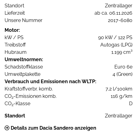
Standort
Zentrallager
Lieferzeit
ab ca. 06.11.2026
Unsere Nummer
2017-6080
Motor:
kW / PS
90 kW / 122 PS
Treibstoff
Autogas (LPG)
Hubraum
1.199 cm³
Umweltnormen:
Schadstoffklasse
Euro 6e
Umweltplakette
4 (Green)
Verbrauch und Emissionen nach WLTP:
Kraftstoffverbr. komb.
7,2 l/100km
CO
-Emissionen komb.
116 g/km
2
CO
-Klasse
D
2
Standort
Zentrallager
Details zum Dacia Sandero anzeigen