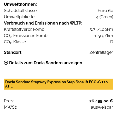
Umweltnormen:
Schadstoffklasse
Euro 6e
Umweltplakette
4 (Green)
Verbrauch und Emissionen nach WLTP:
Kraftstoffverbr. komb.
5,7 l/100km
CO
-Emissionen komb.
129 g/km
2
CO
-Klasse
D
2
Standort
Zentrallager
Details zum Dacia Sandero anzeigen
Dacia Sandero Stepway Expression Step Facelift ECO-G 120
AT E.
Preis:
26.499,00 €
MWSt:
ausweisbar