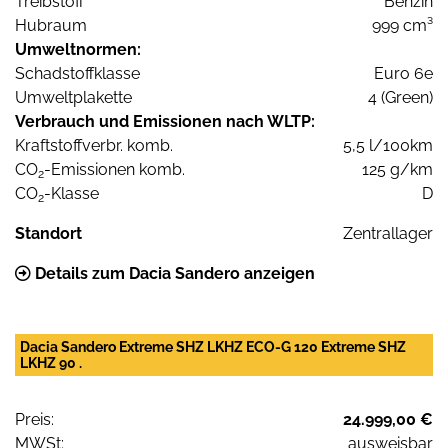
Treibstoff
Benzin
Hubraum
999 cm³
Umweltnormen:
Schadstoffklasse
Euro 6e
Umweltplakette
4 (Green)
Verbrauch und Emissionen nach WLTP:
Kraftstoffverbr. komb.
5,5 l/100km
CO
-Emissionen komb.
125 g/km
2
CO
-Klasse
D
2
Standort
Zentrallager
Details zum Dacia Sandero anzeigen
Dacia Sandero Extreme SHZ LKHZ ECO-G 120 Extreme SHZ
LKHZ 90 .
Preis:
24.999,00 €
MWSt:
ausweisbar