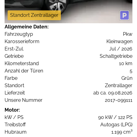
Standort Zentrallager
Allgemeine Daten:
Fahrzeugtyp
Pkw
Karosserieform
Kleinwagen
Erst-Zul.
Jul / 2026
Getriebe
Schaltgetriebe
Kilometerstand
10 km
Anzahl der Türen
5
Farbe
Grün
Standort
Zentrallager
Lieferzeit
ab ca. 09.08.2026
Unsere Nummer
2017-099111
Motor:
kW / PS
90 kW / 122 PS
Treibstoff
Autogas (LPG)
Hubraum
1.199 cm³