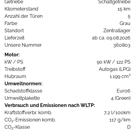
Getriebe
Schaltgetriebe
Kilometerstand
15 km
Anzahl der Türen
5
Farbe
Grau
Standort
Zentrallager
Lieferzeit
ab ca. 09.08.2026
Unsere Nummer
360803
Motor:
kW / PS
90 kW / 122 PS
Treibstoff
Autogas (LPG)
Hubraum
1.199 cm³
Umweltnormen:
Schadstoffklasse
Euro6
Umweltplakette
4 (Green)
Verbrauch und Emissionen nach WLTP:
Kraftstoffverbr. komb.
7,2 l/100km
CO
-Emissionen komb.
117 g/km
2
CO
-Klasse
D
2