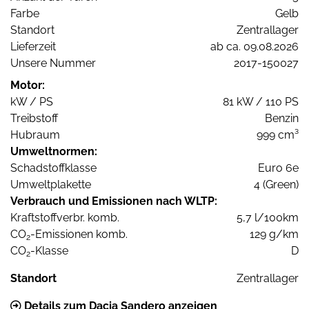
Farbe
Gelb
Standort
Zentrallager
Lieferzeit
ab ca. 09.08.2026
Unsere Nummer
2017-150027
Motor:
kW / PS
81 kW / 110 PS
Treibstoff
Benzin
Hubraum
999 cm³
Umweltnormen:
Schadstoffklasse
Euro 6e
Umweltplakette
4 (Green)
Verbrauch und Emissionen nach WLTP:
Kraftstoffverbr. komb.
5,7 l/100km
CO
-Emissionen komb.
129 g/km
2
CO
-Klasse
D
2
Standort
Zentrallager
Details zum Dacia Sandero anzeigen