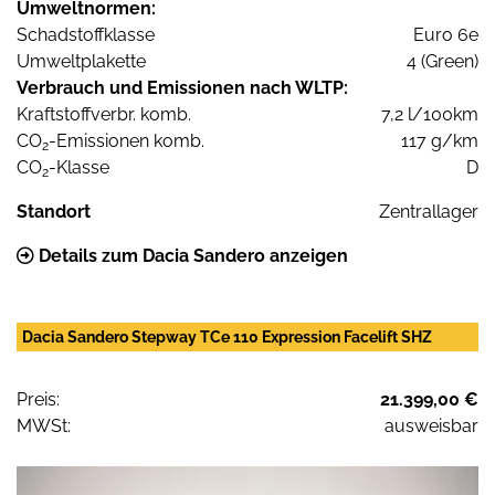
Umweltnormen:
Schadstoffklasse
Euro 6e
Umweltplakette
4 (Green)
Verbrauch und Emissionen nach WLTP:
Kraftstoffverbr. komb.
7,2 l/100km
CO
-Emissionen komb.
117 g/km
2
CO
-Klasse
D
2
Standort
Zentrallager
Details zum Dacia Sandero anzeigen
Dacia Sandero Stepway TCe 110 Expression Facelift SHZ
Preis:
21.399,00 €
MWSt:
ausweisbar