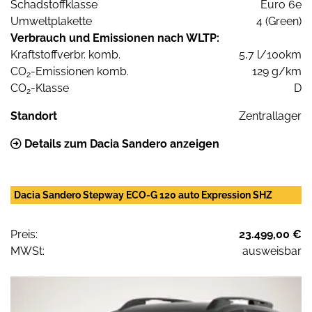
Schadstoffklasse
Euro 6e
Umweltplakette
4 (Green)
Verbrauch und Emissionen nach WLTP:
Kraftstoffverbr. komb.
5,7 l/100km
CO
-Emissionen komb.
129 g/km
2
CO
-Klasse
D
2
Standort
Zentrallager
Details zum Dacia Sandero anzeigen
Dacia Sandero Stepway ECO-G 120 auto Expression SHZ
Preis:
23.499,00 €
MWSt:
ausweisbar