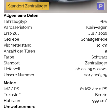
Standort Zentrallager
Allgemeine Daten:
Fahrzeugtyp
Pkw
Karosserieform
Kleinwagen
Erst-Zul.
Jul / 2026
Getriebe
Schaltgetriebe
Kilometerstand
10 km
Anzahl der Türen
5
Farbe
Schwarz
Standort
Zentrallager
Lieferzeit
ab ca. 09.08.2026
Unsere Nummer
2017-128505
Motor:
kW / PS
81 kW / 110 PS
Treibstoff
Benzin
Hubraum
999 cm³
Umweltnormen: