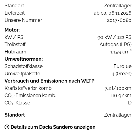
Standort
Zentrallager
Lieferzeit
ab ca. 06.11.2026
Unsere Nummer
2017-6080
Motor:
kW / PS
90 kW / 122 PS
Treibstoff
Autogas (LPG)
Hubraum
1.199 cm³
Umweltnormen:
Schadstoffklasse
Euro 6e
Umweltplakette
4 (Green)
Verbrauch und Emissionen nach WLTP:
Kraftstoffverbr. komb.
7,2 l/100km
CO
-Emissionen komb.
116 g/km
2
CO
-Klasse
D
2
Standort
Zentrallager
Details zum Dacia Sandero anzeigen