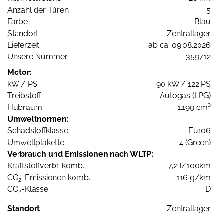
Anzahl der Türen
5
Farbe
Blau
Standort
Zentrallager
Lieferzeit
ab ca. 09.08.2026
Unsere Nummer
359712
Motor:
kW / PS
90 kW / 122 PS
Treibstoff
Autogas (LPG)
Hubraum
1.199 cm³
Umweltnormen:
Schadstoffklasse
Euro6
Umweltplakette
4 (Green)
Verbrauch und Emissionen nach WLTP:
Kraftstoffverbr. komb.
7,2 l/100km
CO
-Emissionen komb.
116 g/km
2
CO
-Klasse
D
2
Standort
Zentrallager