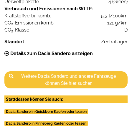
Umweltplakette
4 (Green)
Verbrauch und Emissionen nach WLTP:
Kraftstoffverbr. komb.
5,3 l/100km
CO
-Emissionen komb.
121 g/km
2
CO
-Klasse
D
2
Standort
Zentrallager
Details zum Dacia Sandero anzeigen
Weitere Dacia Sandero und andere Fahrzeuge
können Sie hier suchen
Stattdessen können Sie auch:
Dacia Sandero in Quickborn Kaufen oder leasen
Dacia Sandero in Pinneberg Kaufen oder leasen