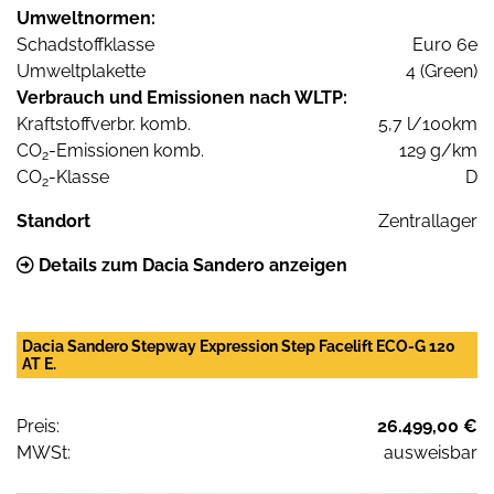
Umweltnormen:
Schadstoffklasse
Euro 6e
Umweltplakette
4 (Green)
Verbrauch und Emissionen nach WLTP:
Kraftstoffverbr. komb.
5,7 l/100km
CO
-Emissionen komb.
129 g/km
2
CO
-Klasse
D
2
Standort
Zentrallager
Details zum Dacia Sandero anzeigen
Dacia Sandero Stepway Expression Step Facelift ECO-G 120
AT E.
Preis:
26.499,00 €
MWSt:
ausweisbar