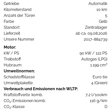
Getriebe
Automatik
Kilometerstand
10 km
Anzahl der Türen
5
Farbe
Gelb
Standort
Zentrallager
Lieferzeit
ab ca. 09.08.2026
Unsere Nummer
2017-884739
Motor:
kW / PS
90 kW / 122 PS
Treibstoff
Autogas (LPG)
Hubraum
1.199 cm³
Umweltnormen:
Schadstoffklasse
Euro 6e
Umweltplakette
4 (Green)
Verbrauch und Emissionen nach WLTP:
Kraftstoffverbr. komb.
7,2 l/100km
CO
-Emissionen komb.
116 g/km
2
CO
-Klasse
D
2