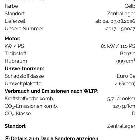
Farbe
Gelb
Standort
Zentrallager
Lieferzeit
ab ca. 09.08.2026
Unsere Nummer
2017-150027
Motor:
kW / PS
81 kW / 110 PS
Treibstoff
Benzin
Hubraum
999 cm³
Umweltnormen:
Schadstoffklasse
Euro 6e
Umweltplakette
4 (Green)
Verbrauch und Emissionen nach WLTP:
Kraftstoffverbr. komb.
5,7 l/100km
CO
-Emissionen komb.
129 g/km
2
CO
-Klasse
D
2
Standort
Zentrallager
Details zum Dacia Sandero anzeigen