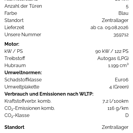
Anzahl der Türen
5
Farbe
Blau
Standort
Zentrallager
Lieferzeit
ab ca. 09.08.2026
Unsere Nummer
359712
Motor:
kW / PS
90 kW / 122 PS
Treibstoff
Autogas (LPG)
Hubraum
1.199 cm³
Umweltnormen:
Schadstoffklasse
Euro6
Umweltplakette
4 (Green)
Verbrauch und Emissionen nach WLTP:
Kraftstoffverbr. komb.
7,2 l/100km
CO
-Emissionen komb.
116 g/km
2
CO
-Klasse
D
2
Standort
Zentrallager