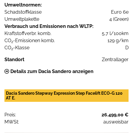
Umweltnormen:
Schadstoffklasse
Euro 6e
Umweltplakette
4 (Green)
Verbrauch und Emissionen nach WLTP:
Kraftstoffverbr. komb.
5,7 l/100km
CO
-Emissionen komb.
129 g/km
2
CO
-Klasse
D
2
Standort
Zentrallager
Details zum Dacia Sandero anzeigen
Dacia Sandero Stepway Expression Step Facelift ECO-G 120
AT E.
Preis:
26.499,00 €
MWSt:
ausweisbar