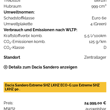
Treibstoff
Benzin
Hubraum
999 cm³
Umweltnormen:
Schadstoffklasse
Euro 6e
Umweltplakette
4 (Green)
Verbrauch und Emissionen nach WLTP:
Kraftstoffverbr. komb.
5,5 l/100km
CO
-Emissionen komb.
125 g/km
2
CO
-Klasse
D
2
Standort
Zentrallager
Details zum Dacia Sandero anzeigen
Dacia Sandero Extreme SHZ LKHZ ECO-G 120 Extreme SHZ
LKHZ 90 .
Preis:
24.999,00 €
MWSt:
ausweisbar