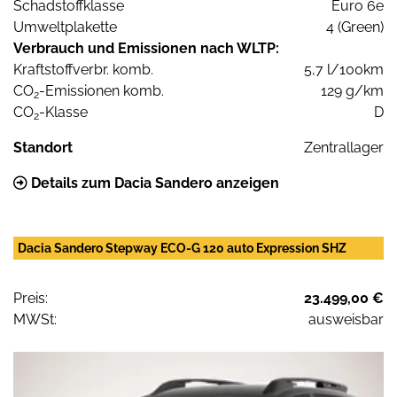
Schadstoffklasse
Euro 6e
Umweltplakette
4 (Green)
Verbrauch und Emissionen nach WLTP:
Kraftstoffverbr. komb.
5,7 l/100km
CO
-Emissionen komb.
129 g/km
2
CO
-Klasse
D
2
Standort
Zentrallager
Details zum Dacia Sandero anzeigen
Dacia Sandero Stepway ECO-G 120 auto Expression SHZ
Preis:
23.499,00 €
MWSt:
ausweisbar