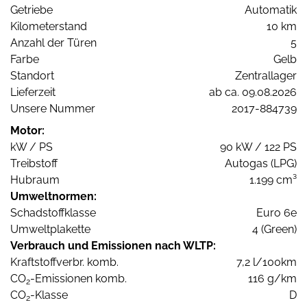
Getriebe
Automatik
Kilometerstand
10 km
Anzahl der Türen
5
Farbe
Gelb
Standort
Zentrallager
Lieferzeit
ab ca. 09.08.2026
Unsere Nummer
2017-884739
Motor:
kW / PS
90 kW / 122 PS
Treibstoff
Autogas (LPG)
Hubraum
1.199 cm³
Umweltnormen:
Schadstoffklasse
Euro 6e
Umweltplakette
4 (Green)
Verbrauch und Emissionen nach WLTP:
Kraftstoffverbr. komb.
7,2 l/100km
CO
-Emissionen komb.
116 g/km
2
CO
-Klasse
D
2