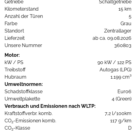
Getriebe
Schaltgetriebe
Kilometerstand
15 km
Anzahl der Türen
5
Farbe
Grau
Standort
Zentrallager
Lieferzeit
ab ca. 09.08.2026
Unsere Nummer
360803
Motor:
kW / PS
90 kW / 122 PS
Treibstoff
Autogas (LPG)
Hubraum
1.199 cm³
Umweltnormen:
Schadstoffklasse
Euro6
Umweltplakette
4 (Green)
Verbrauch und Emissionen nach WLTP:
Kraftstoffverbr. komb.
7,2 l/100km
CO
-Emissionen komb.
117 g/km
2
CO
-Klasse
D
2