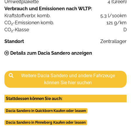
Umweltplakette
4 (Green)
Verbrauch und Emissionen nach WLTP:
Kraftstoffverbr. komb.
5,3 l/100km
CO
-Emissionen komb.
121 g/km
2
CO
-Klasse
D
2
Standort
Zentrallager
Details zum Dacia Sandero anzeigen
Weitere Dacia Sandero und andere Fahrzeuge
können Sie hier suchen
Stattdessen können Sie auch:
Dacia Sandero in Quickborn Kaufen oder leasen
Dacia Sandero in Pinneberg Kaufen oder leasen