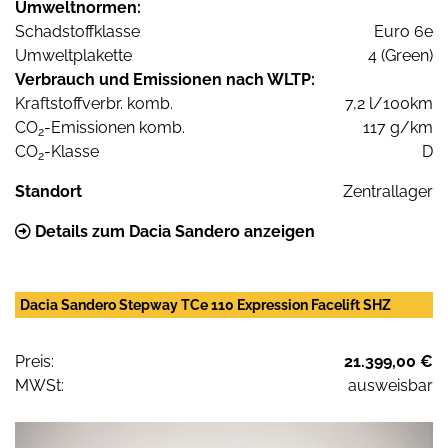
Umweltnormen:
Schadstoffklasse
Euro 6e
Umweltplakette
4 (Green)
Verbrauch und Emissionen nach WLTP:
Kraftstoffverbr. komb.
7,2 l/100km
CO
-Emissionen komb.
117 g/km
2
CO
-Klasse
D
2
Standort
Zentrallager
Details zum Dacia Sandero anzeigen
Dacia Sandero Stepway TCe 110 Expression Facelift SHZ
Preis:
21.399,00 €
MWSt:
ausweisbar