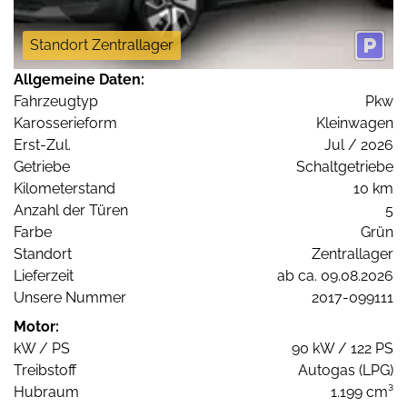
Standort Zentrallager
Allgemeine Daten:
Fahrzeugtyp
Pkw
Karosserieform
Kleinwagen
Erst-Zul.
Jul / 2026
Getriebe
Schaltgetriebe
Kilometerstand
10 km
Anzahl der Türen
5
Farbe
Grün
Standort
Zentrallager
Lieferzeit
ab ca. 09.08.2026
Unsere Nummer
2017-099111
Motor:
kW / PS
90 kW / 122 PS
Treibstoff
Autogas (LPG)
Hubraum
1.199 cm³