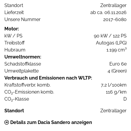
Standort
Zentrallager
Lieferzeit
ab ca. 06.11.2026
Unsere Nummer
2017-6080
Motor:
kW / PS
90 kW / 122 PS
Treibstoff
Autogas (LPG)
Hubraum
1.199 cm³
Umweltnormen:
Schadstoffklasse
Euro 6e
Umweltplakette
4 (Green)
Verbrauch und Emissionen nach WLTP:
Kraftstoffverbr. komb.
7,2 l/100km
CO
-Emissionen komb.
116 g/km
2
CO
-Klasse
D
2
Standort
Zentrallager
Details zum Dacia Sandero anzeigen