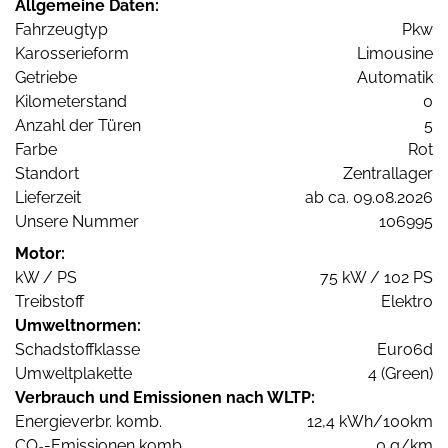
Allgemeine Daten:
Fahrzeugtyp
Pkw
Karosserieform
Limousine
Getriebe
Automatik
Kilometerstand
0
Anzahl der Türen
5
Farbe
Rot
Standort
Zentrallager
Lieferzeit
ab ca. 09.08.2026
Unsere Nummer
106995
Motor:
kW / PS
75 kW / 102 PS
Treibstoff
Elektro
Umweltnormen:
Schadstoffklasse
Euro6d
Umweltplakette
4 (Green)
Verbrauch und Emissionen nach WLTP:
Energieverbr. komb.
12,4 kWh/100km
CO
-Emissionen komb.
0 g/km