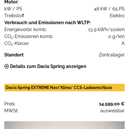
Motor:
kW / PS
48 kW / 65 PS
Treibstoff
Elektro
Verbrauch und Emissionen nach WLTP:
Energieverbr. komb.
13,9 kWh/100km
CO
-Emissionen komb.
0 g/km
2
CO
-Klasse
A
2
Standort
Zentrallager
Details zum Dacia Spring anzeigen
Dacia Spring EXTREME Navi*Klima* CCS-Ladeanschluss
Preis:
14.599,00 €
MWSt:
ausweisbar