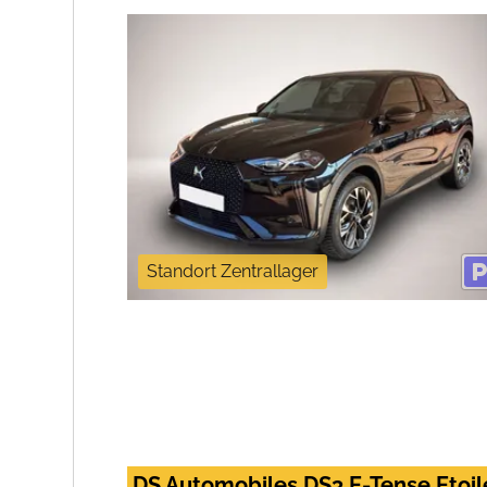
Standort Zentrallager
DS Automobiles DS3 E-Tense Etoi