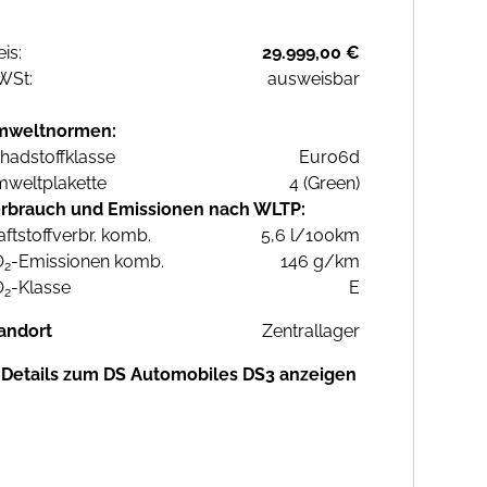
eis:
29.999,00 €
WSt:
ausweisbar
mweltnormen:
hadstoffklasse
Euro6d
weltplakette
4 (Green)
rbrauch und Emissionen nach WLTP:
aftstoffverbr. komb.
5,6 l/100km
O
-Emissionen komb.
146 g/km
2
O
-Klasse
E
2
andort
Zentrallager
Details zum DS Automobiles DS3 anzeigen