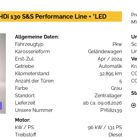
Pr
HDi 130 S&S Performance Line + *LED
M
Allgemeine Daten:
U
Fahrzeugtyp
Pkw
Sc
Karosserieform
Geländewagen
Um
Erst-Zul.
Apr / 2024
Ve
Getriebe
Automatik
Kr
Kilometerstand
32.895 km
C
Anzahl der Türen
5
C
Farbe
Grau
St
Standort
Zentrallager
Lieferzeit
ab ca. 09.08.2026
Unsere Nummer
PY682139
Motor:
kW / PS
96 kW / 131 PS
Treibstoff
Diesel