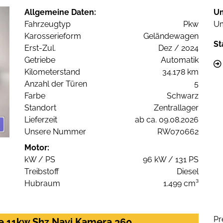
Allgemeine Daten:
U
Fahrzeugtyp
Pkw
Um
Karosserieform
Geländewagen
St
Erst-Zul.
Dez / 2024
Getriebe
Automatik
Kilometerstand
34.178 km
Anzahl der Türen
5
Farbe
Schwarz
Standort
Zentrallager
Lieferzeit
ab ca. 09.08.2026
Unsere Nummer
RW070662
Motor:
kW / PS
96 kW / 131 PS
Treibstoff
Diesel
Hubraum
1.499 cm³
Pr
le 11kw Shz Navi Kamera 360