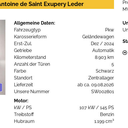
Pr
ntoine de Saint Exupery Leder
M
Allgemeine Daten:
U
Fahrzeugtyp
Pkw
Um
Karosserieform
Geländewagen
St
Erst-Zul.
Dez / 2024
Getriebe
Automatik
Kilometerstand
8.903 km
Anzahl der Türen
5
Farbe
Schwarz
Standort
Zentrallager
Lieferzeit
ab ca. 09.08.2026
Unsere Nummer
SW002801
Motor:
kW / PS
107 kW / 145 PS
Treibstoff
Benzin
Hubraum
1.199 cm³