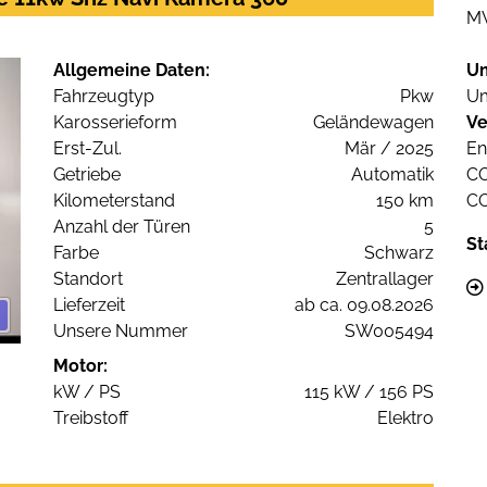
M
Allgemeine Daten:
U
Fahrzeugtyp
Pkw
Um
Karosserieform
Geländewagen
Ve
Erst-Zul.
Mär / 2025
En
Getriebe
Automatik
C
Kilometerstand
150 km
C
Anzahl der Türen
5
St
Farbe
Schwarz
Standort
Zentrallager
Lieferzeit
ab ca. 09.08.2026
Unsere Nummer
SW005494
Motor:
kW / PS
115 kW / 156 PS
Treibstoff
Elektro