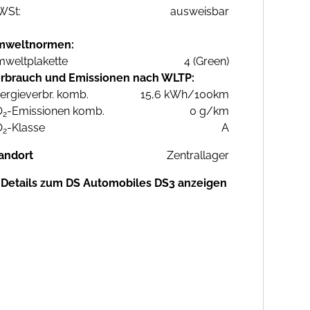
WSt:
ausweisbar
mweltnormen:
weltplakette
4 (Green)
rbrauch und Emissionen nach WLTP:
ergieverbr. komb.
15,6 kWh/100km
O
-Emissionen komb.
0 g/km
2
O
-Klasse
A
2
andort
Zentrallager
Details zum DS Automobiles DS3 anzeigen