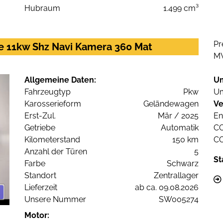
Hubraum
1.499 cm³
Pr
le 11kw Shz Navi Kamera 360 Mat
M
Allgemeine Daten:
U
Fahrzeugtyp
Pkw
Um
Karosserieform
Geländewagen
Ve
Erst-Zul.
Mär / 2025
En
Getriebe
Automatik
C
Kilometerstand
150 km
C
Anzahl der Türen
5
St
Farbe
Schwarz
Standort
Zentrallager
Lieferzeit
ab ca. 09.08.2026
Unsere Nummer
SW005274
Motor: