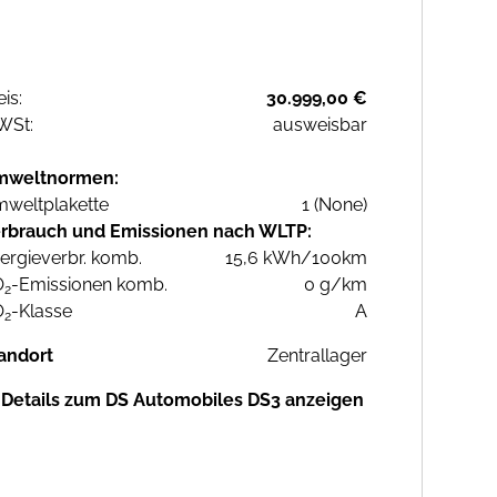
eis:
30.999,00 €
WSt:
ausweisbar
mweltnormen:
weltplakette
1 (None)
rbrauch und Emissionen nach WLTP:
ergieverbr. komb.
15,6 kWh/100km
O
-Emissionen komb.
0 g/km
2
O
-Klasse
A
2
andort
Zentrallager
Details zum DS Automobiles DS3 anzeigen