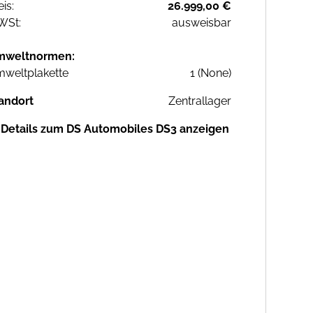
eis:
26.999,00 €
WSt:
ausweisbar
mweltnormen:
weltplakette
1 (None)
andort
Zentrallager
Details zum DS Automobiles DS3 anzeigen