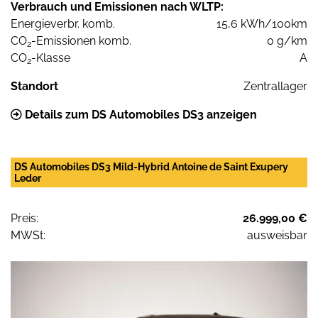
Verbrauch und Emissionen nach WLTP:
Energieverbr. komb.
15,6 kWh/100km
CO
-Emissionen komb.
0 g/km
2
CO
-Klasse
A
2
Standort
Zentrallager
Details zum DS Automobiles DS3 anzeigen
DS Automobiles DS3 Mild-Hybrid Antoine de Saint Exupery
Leder
Preis:
26.999,00 €
MWSt:
ausweisbar