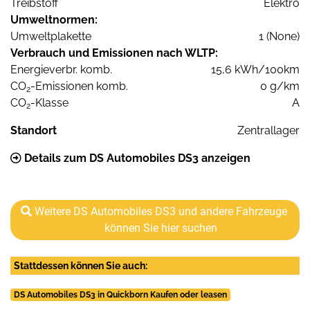
Treibstoff
Elektro
Umweltnormen:
Umweltplakette
1 (None)
Verbrauch und Emissionen nach WLTP:
Energieverbr. komb.
15,6 kWh/100km
CO
-Emissionen komb.
0 g/km
2
CO
-Klasse
A
2
Standort
Zentrallager
Details zum DS Automobiles DS3 anzeigen
Weitere DS Automobiles DS3 und andere Fahrzeuge
können Sie hier suchen
Stattdessen können Sie auch:
DS Automobiles DS3 in Quickborn Kaufen oder leasen