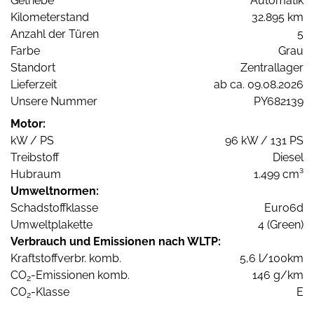
Getriebe
Automatik
Kilometerstand
32.895 km
Anzahl der Türen
5
Farbe
Grau
Standort
Zentrallager
Lieferzeit
ab ca. 09.08.2026
Unsere Nummer
PY682139
Motor:
kW / PS
96 kW / 131 PS
Treibstoff
Diesel
Hubraum
1.499 cm³
Umweltnormen:
Schadstoffklasse
Euro6d
Umweltplakette
4 (Green)
Verbrauch und Emissionen nach WLTP:
Kraftstoffverbr. komb.
5,6 l/100km
CO
-Emissionen komb.
146 g/km
2
CO
-Klasse
E
2