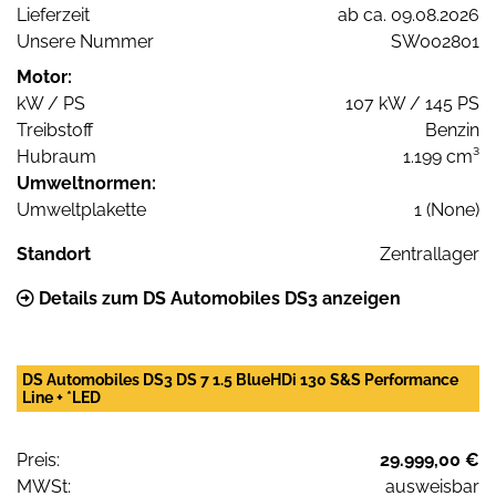
Lieferzeit
ab ca. 09.08.2026
Unsere Nummer
SW002801
Motor:
kW / PS
107 kW / 145 PS
Treibstoff
Benzin
Hubraum
1.199 cm³
Umweltnormen:
Umweltplakette
1 (None)
Standort
Zentrallager
Details zum DS Automobiles DS3 anzeigen
DS Automobiles DS3 DS 7 1.5 BlueHDi 130 S&S Performance
Line + *LED
Preis:
29.999,00 €
MWSt:
ausweisbar