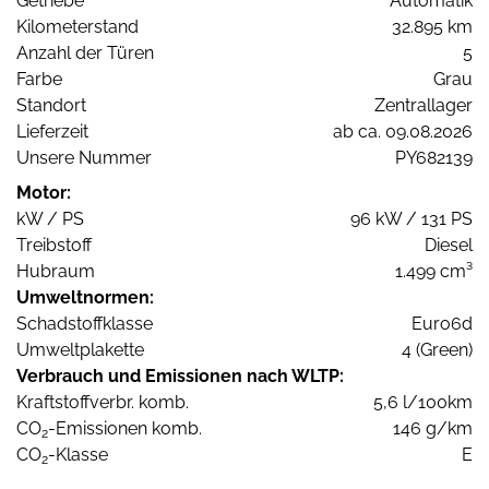
Getriebe
Automatik
Kilometerstand
32.895 km
Anzahl der Türen
5
Farbe
Grau
Standort
Zentrallager
Lieferzeit
ab ca. 09.08.2026
Unsere Nummer
PY682139
Motor:
kW / PS
96 kW / 131 PS
Treibstoff
Diesel
Hubraum
1.499 cm³
Umweltnormen:
Schadstoffklasse
Euro6d
Umweltplakette
4 (Green)
Verbrauch und Emissionen nach WLTP:
Kraftstoffverbr. komb.
5,6 l/100km
CO
-Emissionen komb.
146 g/km
2
CO
-Klasse
E
2