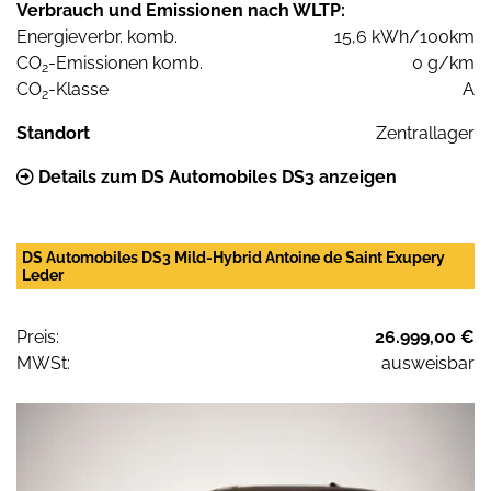
Verbrauch und Emissionen nach WLTP:
Energieverbr. komb.
15,6 kWh/100km
CO
-Emissionen komb.
0 g/km
2
CO
-Klasse
A
2
Standort
Zentrallager
Details zum DS Automobiles DS3 anzeigen
DS Automobiles DS3 Mild-Hybrid Antoine de Saint Exupery
Leder
Preis:
26.999,00 €
MWSt:
ausweisbar