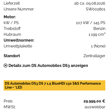
Lieferzeit
ab ca. 09.08.2026
Unsere Nummer
SW002801
Motor:
kW / PS
107 kW / 145 PS
Treibstoff
Benzin
Hubraum
1.199 cm³
Umweltnormen:
Umweltplakette
1 (None)
Standort
Zentrallager
Details zum DS Automobiles DS3 anzeigen
DS Automobiles DS3 DS 7 1.5 BlueHDi 130 S&S Performance
Line + *LED
Preis:
29.999,00 €
MWSt:
ausweisbar