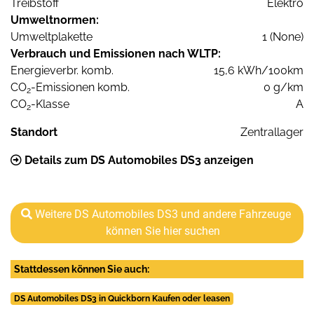
Treibstoff
Elektro
Umweltnormen:
Umweltplakette
1 (None)
Verbrauch und Emissionen nach WLTP:
Energieverbr. komb.
15,6 kWh/100km
CO
-Emissionen komb.
0 g/km
2
CO
-Klasse
A
2
Standort
Zentrallager
Details zum DS Automobiles DS3 anzeigen
Weitere DS Automobiles DS3 und andere Fahrzeuge
können Sie hier suchen
Stattdessen können Sie auch:
DS Automobiles DS3 in Quickborn Kaufen oder leasen