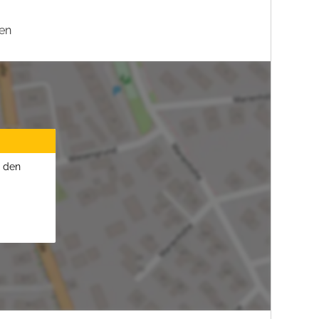
en
u den