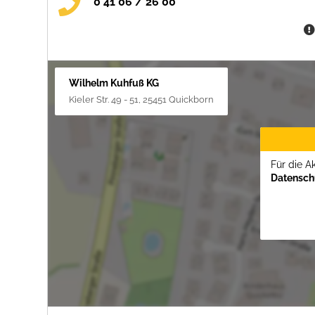
0 41 06 / 26 00
Wilhelm Kuhfuß KG
Kieler Str. 49 - 51, 25451 Quickborn
Für die A
Datenschu