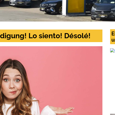
E
digung! Lo siento! Désolé!
u