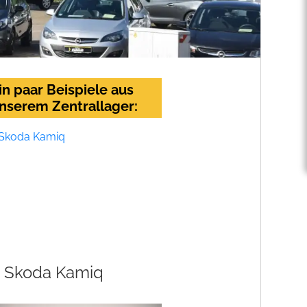
in paar Beispiele aus
nserem Zentrallager:
Skoda Kamiq