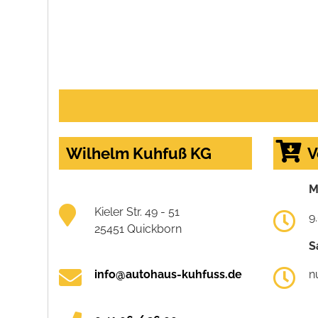
Wilhelm Kuhfuß KG
V
M
Kieler Str. 49 - 51
9
25451 Quickborn
S
info@autohaus-kuhfuss.de
n